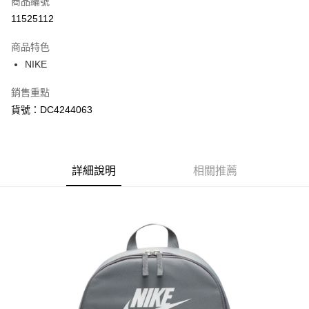
商品編號
信用卡分期付款
11525112
3 期 0 利率 每期
NT$280
21家銀行
商品特色
合作金庫商業銀行
第一商業銀行
LINE Pay
NIKE
華南商業銀行
彰化商業銀行
Apple Pay
上海商業儲蓄銀行
台北富邦商業銀行
銷售重點
國泰世華商業銀行
兆豐國際商業銀行
悠遊付
貨號：DC4244063
臺灣中小企業銀行
台中商業銀行
匯豐（台灣）商業銀行
華泰商業銀行
Google Pay
聯邦商業銀行
遠東國際商業銀行
元大商業銀行
永豐商業銀行
全盈+PAY
玉山商業銀行
詳細說明
星展（台灣）商業銀行
相關推薦
台新國際商業銀行
中國信託商業銀行
AFTEE先享後付
台灣樂天信用卡公司
相關說明
【關於「AFTEE先享後付」】
AFTEE先享後付是「在收到商品之後才付款」的支付方式。 讓您購物簡單
運送方式
便利好安心！
１．簡單：不需註冊會員、不需綁卡、不需儲值。
宅配
２．便利：只要手機號碼，簡訊認證，即可結帳。
每筆NT$120，滿NT$1,500(含以上)免運費
３．安心：先確認商品／服務後，再付款。
【「AFTEE先享後付」結帳流程】