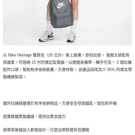
以 Nike Heritage 雙肩包（25 公升）裝上裝備，即刻出發。 寬敞主袋配有
保護套，可容納 15 吋的筆記型電腦，以便隨身攜帶、觸手可及。 2 個拉鍊
配件口袋，幫助有序收納裝備，方便存取。 該產品採用至少 65% 的再生聚
酯纖維製成。
額外拉鍊隔層便於有序收納物品，方便安全存放鑰匙、錢包和手機
密實梭織聚酯纖維，提供出眾支撐力
肩帶與後幅加入軟墊設計，打造出眾舒適背包體驗