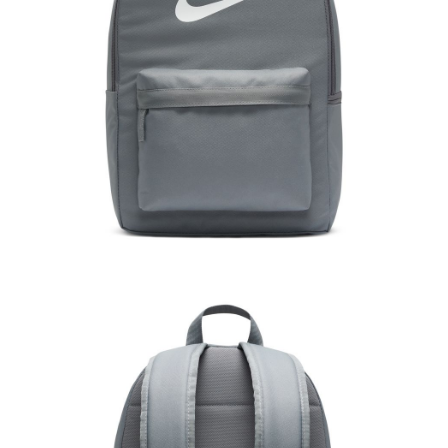
１．於結帳方式選擇「AFTEE先享後付」後，將跳轉至「AFTEE先享後付」
結帳頁面，進行簡訊認證並確認金額後，即可完成結帳。
２．訂單成立數日內，您將收到繳費通知簡訊。
３．收到繳費通知簡訊後14天內，點擊此簡訊中的連結，可透過四大超商／
ATM／網路銀行／等多元方式進行付款，方視為交易完成。
※ 請注意：結帳手續完成當下不需立刻繳費，但若您需要取消訂單，請聯絡
購買商品的店家。未經商家同意取消之訂單仍視為有效，需透過AFTEE先享
後付繳納相關費用。
※ 交易是否成功請以「AFTEE先享後付 」之結帳頁面顯示為準，若有關於
是否繳費成功／繳費後需取消欲退款等相關疑問，請聯繫「AFTEE先享後付
客戶支援中心」
https://netprotections.freshdesk.com/support/home
【注意事項】
１．透過由恩沛科技股份有限公司提供之「AFTEE先享後付」服務完成之交
易，需依本服務之必要範圍內提供個人資料，並將交易相關給付款項請求債
權轉讓予恩沛科技股份有限公司。
２．關於個人資料處理事宜，請瀏覽以下網址：
https://aftee.tw/terms/#terms3
３．未成年的使用者請事先徵得法定代理人或監護人之同意方可使用
「AFTEE先享後付」，若未經同意申辦者引起之損失，本公司不負相關責
任。
４．使用「AFTEE先享後付」時，將依據個別帳號之用戶狀況，依本公司即
時審查核予不同之上限額度；若仍有額度不足之情形，本公司將視審查結果
請求用戶進行身份認證。
５．嚴禁一人註冊多個帳號或使用他人資訊註冊。若發現惡意使用之情形，