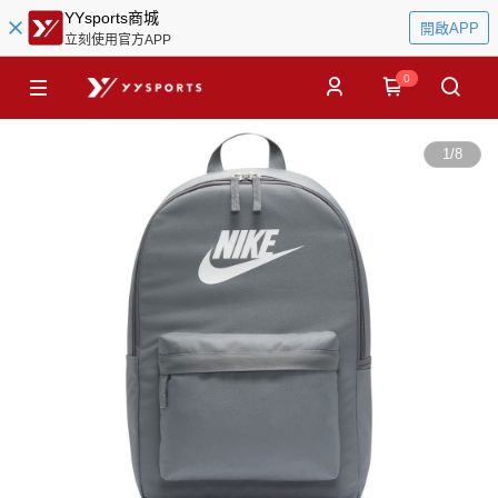
YYsports商城
開啟APP
立刻使用官方APP
0
1
/
8