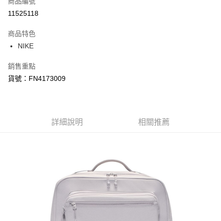
商品編號
信用卡分期付款
11525118
3 期 0 利率 每期
NT$893
21家銀行
商品特色
合作金庫商業銀行
第一商業銀行
LINE Pay
NIKE
華南商業銀行
彰化商業銀行
Apple Pay
上海商業儲蓄銀行
台北富邦商業銀行
銷售重點
國泰世華商業銀行
兆豐國際商業銀行
悠遊付
貨號：FN4173009
臺灣中小企業銀行
台中商業銀行
匯豐（台灣）商業銀行
華泰商業銀行
Google Pay
聯邦商業銀行
遠東國際商業銀行
元大商業銀行
永豐商業銀行
全盈+PAY
玉山商業銀行
詳細說明
星展（台灣）商業銀行
相關推薦
台新國際商業銀行
中國信託商業銀行
AFTEE先享後付
台灣樂天信用卡公司
相關說明
【關於「AFTEE先享後付」】
AFTEE先享後付是「在收到商品之後才付款」的支付方式。 讓您購物簡單
運送方式
便利好安心！
１．簡單：不需註冊會員、不需綁卡、不需儲值。
宅配
２．便利：只要手機號碼，簡訊認證，即可結帳。
每筆NT$120，滿NT$1,500(含以上)免運費
３．安心：先確認商品／服務後，再付款。
【「AFTEE先享後付」結帳流程】