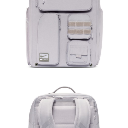
１．於結帳方式選擇「AFTEE先享後付」後，將跳轉至「AFTEE先享後付」
結帳頁面，進行簡訊認證並確認金額後，即可完成結帳。
２．訂單成立數日內，您將收到繳費通知簡訊。
３．收到繳費通知簡訊後14天內，點擊此簡訊中的連結，可透過四大超商／
ATM／網路銀行／等多元方式進行付款，方視為交易完成。
※ 請注意：結帳手續完成當下不需立刻繳費，但若您需要取消訂單，請聯絡
購買商品的店家。未經商家同意取消之訂單仍視為有效，需透過AFTEE先享
後付繳納相關費用。
※ 交易是否成功請以「AFTEE先享後付 」之結帳頁面顯示為準，若有關於
是否繳費成功／繳費後需取消欲退款等相關疑問，請聯繫「AFTEE先享後付
客戶支援中心」
https://netprotections.freshdesk.com/support/home
【注意事項】
１．透過由恩沛科技股份有限公司提供之「AFTEE先享後付」服務完成之交
易，需依本服務之必要範圍內提供個人資料，並將交易相關給付款項請求債
權轉讓予恩沛科技股份有限公司。
２．關於個人資料處理事宜，請瀏覽以下網址：
https://aftee.tw/terms/#terms3
３．未成年的使用者請事先徵得法定代理人或監護人之同意方可使用
「AFTEE先享後付」，若未經同意申辦者引起之損失，本公司不負相關責
任。
４．使用「AFTEE先享後付」時，將依據個別帳號之用戶狀況，依本公司即
時審查核予不同之上限額度；若仍有額度不足之情形，本公司將視審查結果
請求用戶進行身份認證。
５．嚴禁一人註冊多個帳號或使用他人資訊註冊。若發現惡意使用之情形，