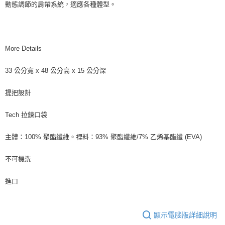
動態調節的肩帶系統，適應各種體型。
More Details
33 公分寬 x 48 公分高 x 15 公分深
提把設計
Tech 拉鍊口袋
主體：100% 聚酯纖維。裡料：93% 聚酯纖維/7% 乙烯基醋纖 (EVA)
不可機洗
進口
顯示電腦版詳細說明