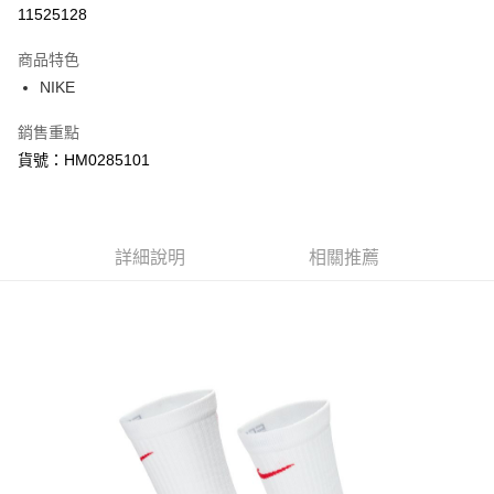
信用卡分期付款
11525128
3 期 0 利率 每期
NT$150
21家銀行
商品特色
合作金庫商業銀行
第一商業銀行
LINE Pay
NIKE
華南商業銀行
彰化商業銀行
Apple Pay
上海商業儲蓄銀行
台北富邦商業銀行
銷售重點
國泰世華商業銀行
兆豐國際商業銀行
悠遊付
貨號：HM0285101
臺灣中小企業銀行
台中商業銀行
匯豐（台灣）商業銀行
華泰商業銀行
Google Pay
聯邦商業銀行
遠東國際商業銀行
元大商業銀行
永豐商業銀行
全盈+PAY
玉山商業銀行
詳細說明
星展（台灣）商業銀行
相關推薦
台新國際商業銀行
中國信託商業銀行
AFTEE先享後付
台灣樂天信用卡公司
相關說明
【關於「AFTEE先享後付」】
AFTEE先享後付是「在收到商品之後才付款」的支付方式。 讓您購物簡單
運送方式
便利好安心！
１．簡單：不需註冊會員、不需綁卡、不需儲值。
宅配
２．便利：只要手機號碼，簡訊認證，即可結帳。
每筆NT$120，滿NT$1,500(含以上)免運費
３．安心：先確認商品／服務後，再付款。
【「AFTEE先享後付」結帳流程】
１．於結帳方式選擇「AFTEE先享後付」後，將跳轉至「AFTEE先享後付」