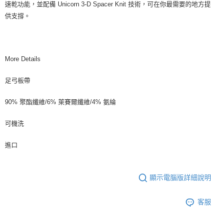
速乾功能，並配備 Unicorn 3-D Spacer Knit 技術，可在你最需要的地方提
供支撐。
More Details
足弓板帶
90% 聚酯纖維/6% 萊賽爾纖維/4% 氨綸
可機洗
進口
顯示電腦版詳細說明
客服