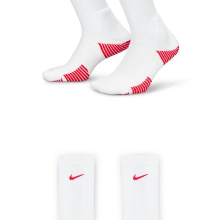
結帳頁面，進行簡訊認證並確認金額後，即可完成結帳。
２．訂單成立數日內，您將收到繳費通知簡訊。
３．收到繳費通知簡訊後14天內，點擊此簡訊中的連結，可透過四大超商／
ATM／網路銀行／等多元方式進行付款，方視為交易完成。
※ 請注意：結帳手續完成當下不需立刻繳費，但若您需要取消訂單，請聯絡
購買商品的店家。未經商家同意取消之訂單仍視為有效，需透過AFTEE先享
後付繳納相關費用。
※ 交易是否成功請以「AFTEE先享後付 」之結帳頁面顯示為準，若有關於
是否繳費成功／繳費後需取消欲退款等相關疑問，請聯繫「AFTEE先享後付
客戶支援中心」
https://netprotections.freshdesk.com/support/home
【注意事項】
１．透過由恩沛科技股份有限公司提供之「AFTEE先享後付」服務完成之交
易，需依本服務之必要範圍內提供個人資料，並將交易相關給付款項請求債
權轉讓予恩沛科技股份有限公司。
２．關於個人資料處理事宜，請瀏覽以下網址：
https://aftee.tw/terms/#terms3
３．未成年的使用者請事先徵得法定代理人或監護人之同意方可使用
「AFTEE先享後付」，若未經同意申辦者引起之損失，本公司不負相關責
任。
４．使用「AFTEE先享後付」時，將依據個別帳號之用戶狀況，依本公司即
時審查核予不同之上限額度；若仍有額度不足之情形，本公司將視審查結果
請求用戶進行身份認證。
５．嚴禁一人註冊多個帳號或使用他人資訊註冊。若發現惡意使用之情形，