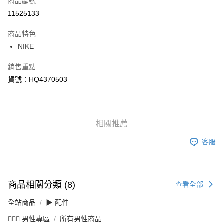
商品編號
信用卡分期付款
11525133
3 期 0 利率 每期
NT$413
21家銀行
商品特色
合作金庫商業銀行
第一商業銀行
LINE Pay
NIKE
華南商業銀行
彰化商業銀行
Apple Pay
上海商業儲蓄銀行
台北富邦商業銀行
銷售重點
國泰世華商業銀行
兆豐國際商業銀行
悠遊付
貨號：HQ4370503
臺灣中小企業銀行
台中商業銀行
匯豐（台灣）商業銀行
華泰商業銀行
Google Pay
聯邦商業銀行
遠東國際商業銀行
元大商業銀行
永豐商業銀行
全盈+PAY
玉山商業銀行
相關推薦
星展（台灣）商業銀行
台新國際商業銀行
中國信託商業銀行
AFTEE先享後付
客服
台灣樂天信用卡公司
相關說明
【關於「AFTEE先享後付」】
AFTEE先享後付是「在收到商品之後才付款」的支付方式。 讓您購物簡單
運送方式
便利好安心！
商品相關分類 (8)
查看全部
１．簡單：不需註冊會員、不需綁卡、不需儲值。
宅配
２．便利：只要手機號碼，簡訊認證，即可結帳。
每筆NT$120，滿NT$1,500(含以上)免運費
全站商品
▶ 配件
３．安心：先確認商品／服務後，再付款。
💁🏻‍♂️ 男性專區
所有男性商品
【「AFTEE先享後付」結帳流程】