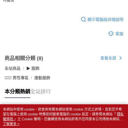
可機洗
顯示電腦版詳細說明
客服
商品相關分類 (8)
查看全部
全站商品
▶ 服飾
💁🏻‍♂️ 男性專區
運動服飾
本分類熱銷
全站排行
本網站中使用 cookie，欲查詢有關本網站使用 cookie 方式之詳情，及若您不希
熱門標籤
望在電腦上使用 cookie 時應如何變更電腦的 cookie 設定，請參閱本網站「
隱私
權條款
」之 Cookie 聲明。您繼續使用本網站即表示您同意本公司得按本網站使
用條款之 Cookie 聲明使用 cookie。
了解更多 >