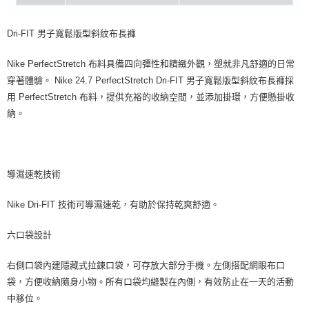
Dri-FIT 男子寬鬆版型斜紋布長褲
Nike PerfectStretch 布料具備四向彈性和精緻外觀，塑就非凡舒適的日常
穿著體驗。 Nike 24.7 PerfectStretch Dri-FIT 男子寬鬆版型斜紋布長褲採
用 PerfectStretch 布料，提供充裕的收納空間，並添加掛環，方便懸掛收
納。
導濕速乾技術
Nike Dri-FIT 技術可導濕速乾，有助於保持乾爽舒適。
六口袋設計
右側口袋內建隱藏式拉鍊口袋，可存放大部分手機。左側搭配網眼布口
袋，方便收納隨身小物。所有口袋均縫製在內側，有效防止在一天的活動
中移位。