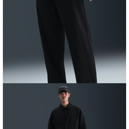
１．於結帳方式選擇「AFTEE先享後付」後，將跳轉至「AFTEE先享後付」
結帳頁面，進行簡訊認證並確認金額後，即可完成結帳。
２．訂單成立數日內，您將收到繳費通知簡訊。
３．收到繳費通知簡訊後14天內，點擊此簡訊中的連結，可透過四大超商／
ATM／網路銀行／等多元方式進行付款，方視為交易完成。
※ 請注意：結帳手續完成當下不需立刻繳費，但若您需要取消訂單，請聯絡
購買商品的店家。未經商家同意取消之訂單仍視為有效，需透過AFTEE先享
後付繳納相關費用。
※ 交易是否成功請以「AFTEE先享後付 」之結帳頁面顯示為準，若有關於
是否繳費成功／繳費後需取消欲退款等相關疑問，請聯繫「AFTEE先享後付
客戶支援中心」
https://netprotections.freshdesk.com/support/home
【注意事項】
１．透過由恩沛科技股份有限公司提供之「AFTEE先享後付」服務完成之交
易，需依本服務之必要範圍內提供個人資料，並將交易相關給付款項請求債
權轉讓予恩沛科技股份有限公司。
２．關於個人資料處理事宜，請瀏覽以下網址：
https://aftee.tw/terms/#terms3
３．未成年的使用者請事先徵得法定代理人或監護人之同意方可使用
「AFTEE先享後付」，若未經同意申辦者引起之損失，本公司不負相關責
任。
４．使用「AFTEE先享後付」時，將依據個別帳號之用戶狀況，依本公司即
時審查核予不同之上限額度；若仍有額度不足之情形，本公司將視審查結果
請求用戶進行身份認證。
５．嚴禁一人註冊多個帳號或使用他人資訊註冊。若發現惡意使用之情形，