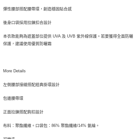
彈性腰部搭配腰帶環，創造穩固貼合感
後身口袋採用拉鍊扣合設計
本衣款能夠為遮蓋部位提供 UVA 及 UVB 紫外線保護。若要獲得全面防曬
保護，建議使用優質防曬霜
More Details
左側腰部接縫搭配經典掛環設計
包邊腰帶環
正面拉鍊搭配鉤扣設計
布料：聚酯纖維。口袋包：86% 聚酯纖維/14% 氨綸。