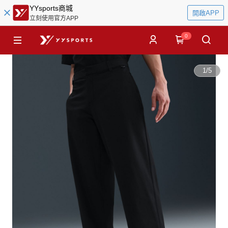
YYsports商城
開啟APP
立刻使用官方APP
0
1
/
5