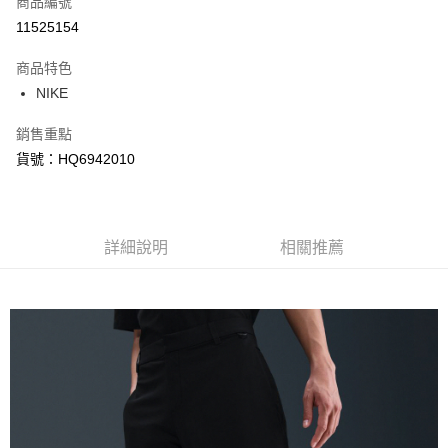
商品編號
信用卡分期付款
11525154
3 期 0 利率 每期
NT$835
21家銀行
商品特色
合作金庫商業銀行
第一商業銀行
LINE Pay
NIKE
華南商業銀行
彰化商業銀行
Apple Pay
上海商業儲蓄銀行
台北富邦商業銀行
銷售重點
國泰世華商業銀行
兆豐國際商業銀行
悠遊付
貨號：HQ6942010
臺灣中小企業銀行
台中商業銀行
匯豐（台灣）商業銀行
華泰商業銀行
Google Pay
聯邦商業銀行
遠東國際商業銀行
元大商業銀行
永豐商業銀行
全盈+PAY
玉山商業銀行
詳細說明
星展（台灣）商業銀行
相關推薦
台新國際商業銀行
中國信託商業銀行
AFTEE先享後付
台灣樂天信用卡公司
相關說明
【關於「AFTEE先享後付」】
AFTEE先享後付是「在收到商品之後才付款」的支付方式。 讓您購物簡單
運送方式
便利好安心！
１．簡單：不需註冊會員、不需綁卡、不需儲值。
宅配
２．便利：只要手機號碼，簡訊認證，即可結帳。
每筆NT$120，滿NT$1,500(含以上)免運費
３．安心：先確認商品／服務後，再付款。
【「AFTEE先享後付」結帳流程】