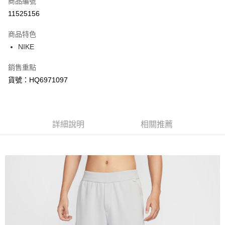
商品編號
信用卡分期付款
11525156
3 期 0 利率 每期
NT$718
21家銀行
商品特色
合作金庫商業銀行
第一商業銀行
LINE Pay
NIKE
華南商業銀行
彰化商業銀行
Apple Pay
上海商業儲蓄銀行
台北富邦商業銀行
銷售重點
國泰世華商業銀行
兆豐國際商業銀行
悠遊付
貨號：HQ6971097
臺灣中小企業銀行
台中商業銀行
匯豐（台灣）商業銀行
華泰商業銀行
Google Pay
聯邦商業銀行
遠東國際商業銀行
元大商業銀行
永豐商業銀行
全盈+PAY
玉山商業銀行
詳細說明
星展（台灣）商業銀行
相關推薦
台新國際商業銀行
中國信託商業銀行
AFTEE先享後付
台灣樂天信用卡公司
相關說明
【關於「AFTEE先享後付」】
AFTEE先享後付是「在收到商品之後才付款」的支付方式。 讓您購物簡單
運送方式
便利好安心！
１．簡單：不需註冊會員、不需綁卡、不需儲值。
宅配
２．便利：只要手機號碼，簡訊認證，即可結帳。
每筆NT$120，滿NT$1,500(含以上)免運費
３．安心：先確認商品／服務後，再付款。
【「AFTEE先享後付」結帳流程】