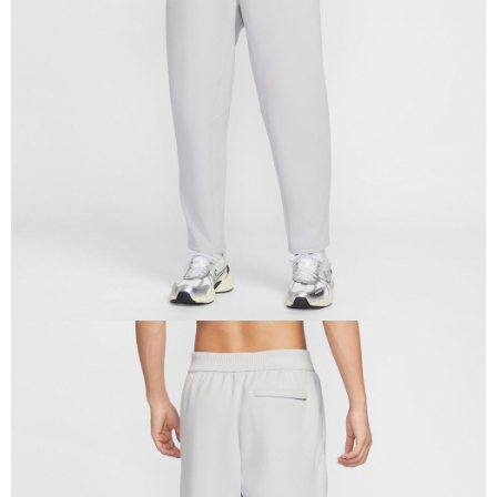
１．於結帳方式選擇「AFTEE先享後付」後，將跳轉至「AFTEE先享後付」
結帳頁面，進行簡訊認證並確認金額後，即可完成結帳。
２．訂單成立數日內，您將收到繳費通知簡訊。
３．收到繳費通知簡訊後14天內，點擊此簡訊中的連結，可透過四大超商／
ATM／網路銀行／等多元方式進行付款，方視為交易完成。
※ 請注意：結帳手續完成當下不需立刻繳費，但若您需要取消訂單，請聯絡
購買商品的店家。未經商家同意取消之訂單仍視為有效，需透過AFTEE先享
後付繳納相關費用。
※ 交易是否成功請以「AFTEE先享後付 」之結帳頁面顯示為準，若有關於
是否繳費成功／繳費後需取消欲退款等相關疑問，請聯繫「AFTEE先享後付
客戶支援中心」
https://netprotections.freshdesk.com/support/home
【注意事項】
１．透過由恩沛科技股份有限公司提供之「AFTEE先享後付」服務完成之交
易，需依本服務之必要範圍內提供個人資料，並將交易相關給付款項請求債
權轉讓予恩沛科技股份有限公司。
２．關於個人資料處理事宜，請瀏覽以下網址：
https://aftee.tw/terms/#terms3
３．未成年的使用者請事先徵得法定代理人或監護人之同意方可使用
「AFTEE先享後付」，若未經同意申辦者引起之損失，本公司不負相關責
任。
４．使用「AFTEE先享後付」時，將依據個別帳號之用戶狀況，依本公司即
時審查核予不同之上限額度；若仍有額度不足之情形，本公司將視審查結果
請求用戶進行身份認證。
５．嚴禁一人註冊多個帳號或使用他人資訊註冊。若發現惡意使用之情形，