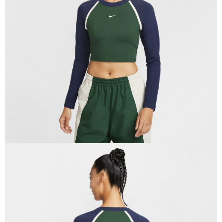
１．於結帳方式選擇「AFTEE先享後付」後，將跳轉至「AFTEE先享後付」
結帳頁面，進行簡訊認證並確認金額後，即可完成結帳。
２．訂單成立數日內，您將收到繳費通知簡訊。
３．收到繳費通知簡訊後14天內，點擊此簡訊中的連結，可透過四大超商／
ATM／網路銀行／等多元方式進行付款，方視為交易完成。
※ 請注意：結帳手續完成當下不需立刻繳費，但若您需要取消訂單，請聯絡
購買商品的店家。未經商家同意取消之訂單仍視為有效，需透過AFTEE先享
後付繳納相關費用。
※ 交易是否成功請以「AFTEE先享後付 」之結帳頁面顯示為準，若有關於
是否繳費成功／繳費後需取消欲退款等相關疑問，請聯繫「AFTEE先享後付
客戶支援中心」
https://netprotections.freshdesk.com/support/home
【注意事項】
１．透過由恩沛科技股份有限公司提供之「AFTEE先享後付」服務完成之交
易，需依本服務之必要範圍內提供個人資料，並將交易相關給付款項請求債
權轉讓予恩沛科技股份有限公司。
２．關於個人資料處理事宜，請瀏覽以下網址：
https://aftee.tw/terms/#terms3
３．未成年的使用者請事先徵得法定代理人或監護人之同意方可使用
「AFTEE先享後付」，若未經同意申辦者引起之損失，本公司不負相關責
任。
４．使用「AFTEE先享後付」時，將依據個別帳號之用戶狀況，依本公司即
時審查核予不同之上限額度；若仍有額度不足之情形，本公司將視審查結果
請求用戶進行身份認證。
５．嚴禁一人註冊多個帳號或使用他人資訊註冊。若發現惡意使用之情形，