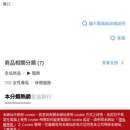
進口
顯示電腦版詳細說明
客服
商品相關分類 (7)
查看全部
全站商品
▶ 服飾
💁🏻‍♀️ 女性專區
休閒服飾
本分類熱銷
全站排行
本網站中使用 cookie，欲查詢有關本網站使用 cookie 方式之詳情，及若您不希
熱門標籤
望在電腦上使用 cookie 時應如何變更電腦的 cookie 設定，請參閱本網站「
隱私
權條款
」之 Cookie 聲明。您繼續使用本網站即表示您同意本公司得按本網站使
用條款之 Cookie 聲明使用 cookie。
了解更多 >