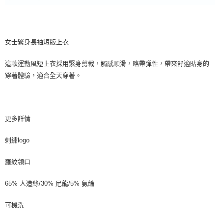
女士緊身長袖短版上衣
這款運動風短上衣採用緊身剪裁，觸感順滑，略帶彈性，帶來舒適貼身的
穿著體驗，適合全天穿著。
更多詳情
刺繡logo
羅紋領口
65% 人造絲/30% 尼龍/5% 氨綸
可機洗