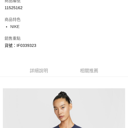
商品編號
信用卡分期付款
11525162
3 期 0 利率 每期
NT$415
21家銀行
商品特色
合作金庫商業銀行
第一商業銀行
LINE Pay
NIKE
華南商業銀行
彰化商業銀行
Apple Pay
上海商業儲蓄銀行
台北富邦商業銀行
銷售重點
國泰世華商業銀行
兆豐國際商業銀行
悠遊付
貨號：IF0339323
臺灣中小企業銀行
台中商業銀行
匯豐（台灣）商業銀行
華泰商業銀行
Google Pay
聯邦商業銀行
遠東國際商業銀行
元大商業銀行
永豐商業銀行
全盈+PAY
玉山商業銀行
詳細說明
星展（台灣）商業銀行
相關推薦
台新國際商業銀行
中國信託商業銀行
AFTEE先享後付
台灣樂天信用卡公司
相關說明
【關於「AFTEE先享後付」】
AFTEE先享後付是「在收到商品之後才付款」的支付方式。 讓您購物簡單
運送方式
便利好安心！
１．簡單：不需註冊會員、不需綁卡、不需儲值。
宅配
２．便利：只要手機號碼，簡訊認證，即可結帳。
每筆NT$120，滿NT$1,500(含以上)免運費
３．安心：先確認商品／服務後，再付款。
【「AFTEE先享後付」結帳流程】