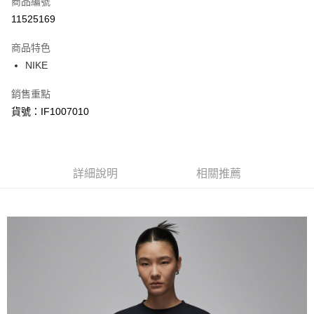
商品編號
信用卡分期付款
11525169
3 期 0 利率 每期
NT$672
21家銀行
商品特色
合作金庫商業銀行
第一商業銀行
LINE Pay
NIKE
華南商業銀行
彰化商業銀行
Apple Pay
上海商業儲蓄銀行
台北富邦商業銀行
銷售重點
國泰世華商業銀行
兆豐國際商業銀行
悠遊付
貨號：IF1007010
臺灣中小企業銀行
台中商業銀行
匯豐（台灣）商業銀行
華泰商業銀行
Google Pay
聯邦商業銀行
遠東國際商業銀行
元大商業銀行
永豐商業銀行
全盈+PAY
玉山商業銀行
詳細說明
星展（台灣）商業銀行
相關推薦
台新國際商業銀行
中國信託商業銀行
AFTEE先享後付
台灣樂天信用卡公司
相關說明
【關於「AFTEE先享後付」】
AFTEE先享後付是「在收到商品之後才付款」的支付方式。 讓您購物簡單
運送方式
便利好安心！
１．簡單：不需註冊會員、不需綁卡、不需儲值。
宅配
２．便利：只要手機號碼，簡訊認證，即可結帳。
每筆NT$120，滿NT$1,500(含以上)免運費
３．安心：先確認商品／服務後，再付款。
【「AFTEE先享後付」結帳流程】