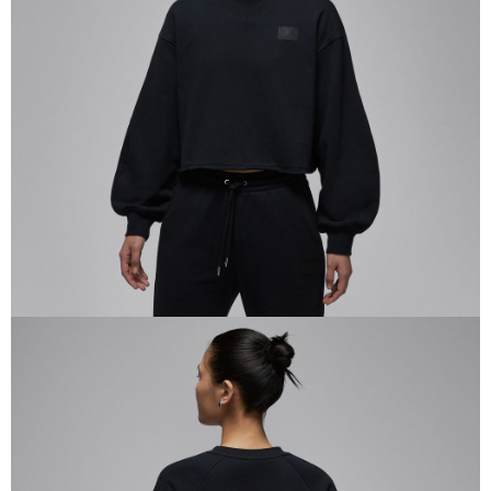
１．於結帳方式選擇「AFTEE先享後付」後，將跳轉至「AFTEE先享後付」
結帳頁面，進行簡訊認證並確認金額後，即可完成結帳。
２．訂單成立數日內，您將收到繳費通知簡訊。
３．收到繳費通知簡訊後14天內，點擊此簡訊中的連結，可透過四大超商／
ATM／網路銀行／等多元方式進行付款，方視為交易完成。
※ 請注意：結帳手續完成當下不需立刻繳費，但若您需要取消訂單，請聯絡
購買商品的店家。未經商家同意取消之訂單仍視為有效，需透過AFTEE先享
後付繳納相關費用。
※ 交易是否成功請以「AFTEE先享後付 」之結帳頁面顯示為準，若有關於
是否繳費成功／繳費後需取消欲退款等相關疑問，請聯繫「AFTEE先享後付
客戶支援中心」
https://netprotections.freshdesk.com/support/home
【注意事項】
１．透過由恩沛科技股份有限公司提供之「AFTEE先享後付」服務完成之交
易，需依本服務之必要範圍內提供個人資料，並將交易相關給付款項請求債
權轉讓予恩沛科技股份有限公司。
２．關於個人資料處理事宜，請瀏覽以下網址：
https://aftee.tw/terms/#terms3
３．未成年的使用者請事先徵得法定代理人或監護人之同意方可使用
「AFTEE先享後付」，若未經同意申辦者引起之損失，本公司不負相關責
任。
４．使用「AFTEE先享後付」時，將依據個別帳號之用戶狀況，依本公司即
時審查核予不同之上限額度；若仍有額度不足之情形，本公司將視審查結果
請求用戶進行身份認證。
５．嚴禁一人註冊多個帳號或使用他人資訊註冊。若發現惡意使用之情形，