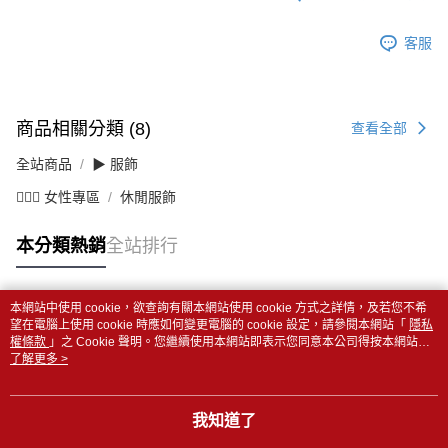
客服
商品相關分類 (8)
查看全部
全站商品
▶ 服飾
💁🏻‍♀️ 女性專區
休閒服飾
本分類熱銷
全站排行
本網站中使用 cookie，欲查詢有關本網站使用 cookie 方式之詳情，及若您不希
熱門標籤
望在電腦上使用 cookie 時應如何變更電腦的 cookie 設定，請參閱本網站「
隱私
權條款
」之 Cookie 聲明。您繼續使用本網站即表示您同意本公司得按本網站使
用條款之 Cookie 聲明使用 cookie。
了解更多 >
我知道了