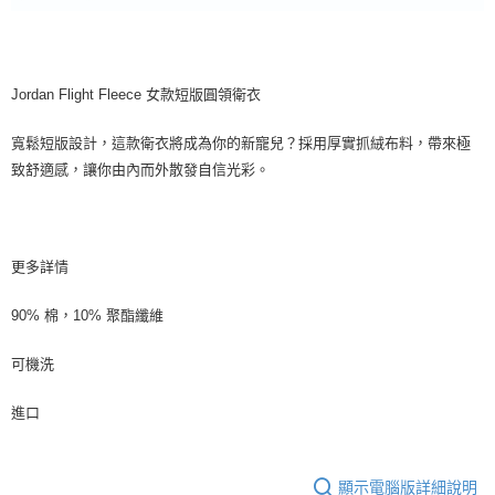
Jordan Flight Fleece 女款短版圓領衛衣
寬鬆短版設計，這款衛衣將成為你的新寵兒？採用厚實抓絨布料，帶來極
致舒適感，讓你由內而外散發自信光彩。
更多詳情
90% 棉，10% 聚酯纖維
可機洗
進口
顯示電腦版詳細說明