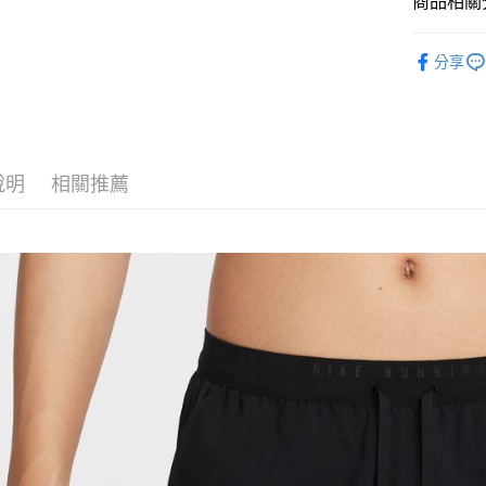
商品相關分
匯豐（
Google Pa
聯邦商
全站商品
元大商
全盈+PAY
分享
玉山商
💁🏻‍♂️ 男
台新國
AFTEE先
💁🏻‍♂️ 男
台灣樂
相關說明
【關於「A
❚ NIKE
AFTEE
說明
相關推薦
新品上市
便利好安
運送方式
１．簡單
❚ NIKE
２．便利
宅配
３．安心
促銷活動
每筆NT$1
【「AFT
１．於結帳
付」結帳
２．訂單
３．收到繳
／ATM／
※ 請注意
絡購買商品
先享後付
※ 交易是
是否繳費成