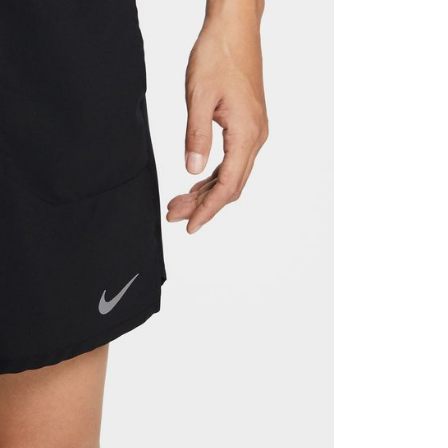
援中心」
https://netprotections.freshdesk.com/support/home
項】
恩沛科技股份有限公司提供之「AFTEE先享後付」服務完成之
依本服務之必要範圍內提供個人資料，並將交易相關給付款項請
讓予恩沛科技股份有限公司。
個人資料處理事宜，請瀏覽以下網址：
ee.tw/terms/#terms3
年的使用者請事先徵得法定代理人或監護人之同意方可使用
E先享後付」，若未經同意申辦者引起之損失，本公司不負相關責
AFTEE先享後付」時，將依據個別帳號之用戶狀況，依本公司
核予不同之上限額度；若仍有額度不足之情形，本公司將視審查
用戶進行身份認證。
一人註冊多個帳號或使用他人資訊註冊。若發現惡意使用之情
科技股份有限公司將有權停止該用戶之使用額度並採取法律行