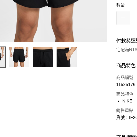
數量
付款與運
宅配滿NT$
付款方式
商品特色
信用卡一
商品編號
11525176
信用卡分
商品特色
3 期 
NIKE
合作金
LINE Pay
銷售重點
華南商
貨號：IF20
Apple Pay
上海商
國泰世
悠遊付
臺灣中