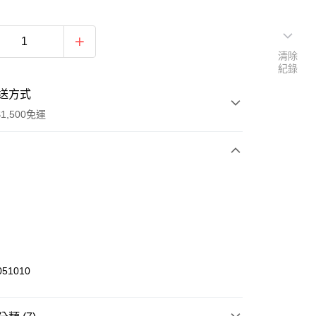
清除
紀錄
送方式
1,500免運
次付款
期付款
0 利率 每期
NT$474
21家銀行
庫商業銀行
第一商業銀行
業銀行
彰化商業銀行
51010
業儲蓄銀行
台北富邦商業銀行
華商業銀行
兆豐國際商業銀行
小企業銀行
台中商業銀行