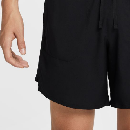
付客戶支
【注意事
１．透過由
交易，需
求債權轉
２．關於
https://aft
３．未成
「AFTE
任。
４．使用「
即時審查
結果請求
５．嚴禁
形，恩沛
動。