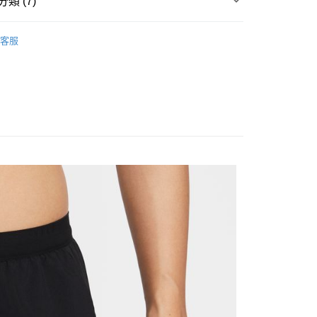
類 (7)
台灣）商業銀行
華泰商業銀行
y
業銀行
遠東國際商業銀行
▶ 服飾
業銀行
永豐商業銀行
客服
業銀行
星展（台灣）商業銀行
性專區
運動服飾
際商業銀行
中國信託商業銀行
享後付
性專區
所有男性商品
天信用卡公司
FTEE先享後付」】
男子服飾
先享後付是「在收到商品之後才付款」的支付方式。 讓您購物簡單
心！
：不需註冊會員、不需綁卡、不需儲值。
所有NIKE商品
：只要手機號碼，簡訊認證，即可結帳。
：先確認商品／服務後，再付款。
【爸氣狂歡節】滿額再折$888
20，滿NT$1,500(含以上)免運費
EE先享後付」結帳流程】
方式選擇「AFTEE先享後付」後，將跳轉至「AFTEE先享後
頁面，進行簡訊認證並確認金額後，即可完成結帳。
成立數日內，您將收到繳費通知簡訊。
費通知簡訊後14天內，點擊此簡訊中的連結，可透過四大超商
網路銀行／等多元方式進行付款，方視為交易完成。
：結帳手續完成當下不需立刻繳費，但若您需要取消訂單，請聯
的店家。未經商家同意取消之訂單仍視為有效，需透過AFTEE
繳納相關費用。
否成功請以「AFTEE先享後付 」之結帳頁面顯示為準，若有關於
功／繳費後需取消欲退款等相關疑問，請聯繫「AFTEE先享後