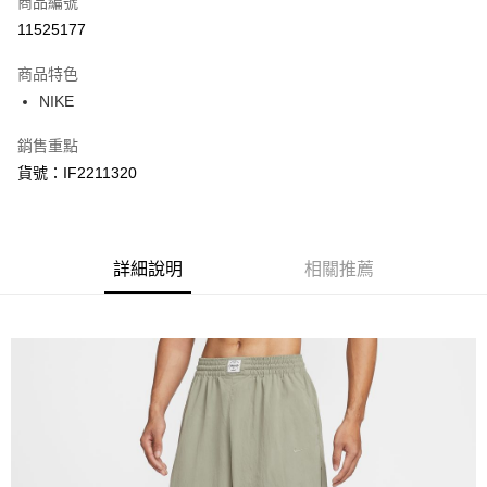
商品編號
信用卡分期付款
11525177
3 期 0 利率 每期
NT$436
21家銀行
商品特色
合作金庫商業銀行
第一商業銀行
LINE Pay
NIKE
華南商業銀行
彰化商業銀行
Apple Pay
上海商業儲蓄銀行
台北富邦商業銀行
銷售重點
國泰世華商業銀行
兆豐國際商業銀行
悠遊付
貨號：IF2211320
臺灣中小企業銀行
台中商業銀行
匯豐（台灣）商業銀行
華泰商業銀行
Google Pay
聯邦商業銀行
遠東國際商業銀行
元大商業銀行
永豐商業銀行
全盈+PAY
玉山商業銀行
詳細說明
星展（台灣）商業銀行
相關推薦
台新國際商業銀行
中國信託商業銀行
AFTEE先享後付
台灣樂天信用卡公司
相關說明
【關於「AFTEE先享後付」】
AFTEE先享後付是「在收到商品之後才付款」的支付方式。 讓您購物簡單
運送方式
便利好安心！
１．簡單：不需註冊會員、不需綁卡、不需儲值。
宅配
２．便利：只要手機號碼，簡訊認證，即可結帳。
每筆NT$120，滿NT$1,500(含以上)免運費
３．安心：先確認商品／服務後，再付款。
【「AFTEE先享後付」結帳流程】