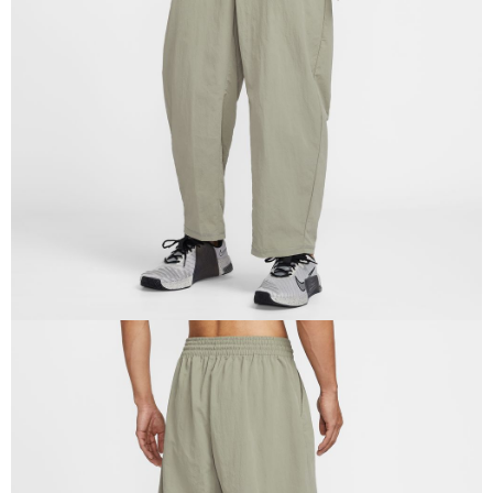
１．於結帳方式選擇「AFTEE先享後付」後，將跳轉至「AFTEE先享後付」
結帳頁面，進行簡訊認證並確認金額後，即可完成結帳。
２．訂單成立數日內，您將收到繳費通知簡訊。
３．收到繳費通知簡訊後14天內，點擊此簡訊中的連結，可透過四大超商／
ATM／網路銀行／等多元方式進行付款，方視為交易完成。
※ 請注意：結帳手續完成當下不需立刻繳費，但若您需要取消訂單，請聯絡
購買商品的店家。未經商家同意取消之訂單仍視為有效，需透過AFTEE先享
後付繳納相關費用。
※ 交易是否成功請以「AFTEE先享後付 」之結帳頁面顯示為準，若有關於
是否繳費成功／繳費後需取消欲退款等相關疑問，請聯繫「AFTEE先享後付
客戶支援中心」
https://netprotections.freshdesk.com/support/home
【注意事項】
１．透過由恩沛科技股份有限公司提供之「AFTEE先享後付」服務完成之交
易，需依本服務之必要範圍內提供個人資料，並將交易相關給付款項請求債
權轉讓予恩沛科技股份有限公司。
２．關於個人資料處理事宜，請瀏覽以下網址：
https://aftee.tw/terms/#terms3
３．未成年的使用者請事先徵得法定代理人或監護人之同意方可使用
「AFTEE先享後付」，若未經同意申辦者引起之損失，本公司不負相關責
任。
４．使用「AFTEE先享後付」時，將依據個別帳號之用戶狀況，依本公司即
時審查核予不同之上限額度；若仍有額度不足之情形，本公司將視審查結果
請求用戶進行身份認證。
５．嚴禁一人註冊多個帳號或使用他人資訊註冊。若發現惡意使用之情形，