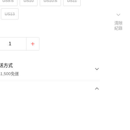
US9.5
US10
US10.5
US11
US13
清除
紀錄
送方式
1,500免運
次付款
期付款
0 利率 每期
NT$630
21家銀行
庫商業銀行
第一商業銀行