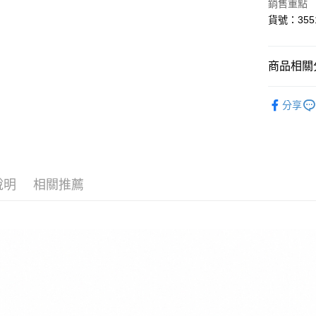
LINE Pay
銷售重點
華南商
貨號：3551
Apple Pay
上海商
國泰世
悠遊付
臺灣中
商品相關分
匯豐（
Google Pa
聯邦商
全站商品
元大商
全盈+PAY
分享
玉山商
💁🏻‍♂️ 男
台新國
AFTEE先
❚ NIKE
台灣樂
相關說明
【關於「A
新品上市
AFTEE
說明
相關推薦
❚ NIKE
便利好安
運送方式
１．簡單
💁🏻‍♂️ 男
２．便利
宅配
３．安心
促銷活動
每筆NT$1
【「AFT
１．於結帳
付」結帳
２．訂單
３．收到繳
／ATM／