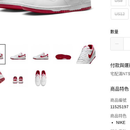
US9
US12
數量
付款與運
宅配滿NT$
付款方式
商品特色
信用卡一
商品編號
11525197
信用卡分
商品特色
3 期 
NIKE
合作金