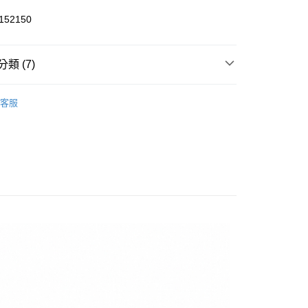
業銀行
彰化商業銀行
52150
業儲蓄銀行
台北富邦商業銀行
華商業銀行
兆豐國際商業銀行
小企業銀行
台中商業銀行
類 (7)
台灣）商業銀行
華泰商業銀行
y
業銀行
遠東國際商業銀行
▶ 鞋款
業銀行
永豐商業銀行
客服
業銀行
星展（台灣）商業銀行
性專區
所有男性商品
際商業銀行
中國信託商業銀行
享後付
男子鞋款
天信用卡公司
FTEE先享後付」】
先享後付是「在收到商品之後才付款」的支付方式。 讓您購物簡單
所有NIKE商品
心！
：不需註冊會員、不需綁卡、不需儲值。
性專區
休閒鞋
：只要手機號碼，簡訊認證，即可結帳。
：先確認商品／服務後，再付款。
【爸氣狂歡節】滿額再折$888
20，滿NT$1,500(含以上)免運費
EE先享後付」結帳流程】
方式選擇「AFTEE先享後付」後，將跳轉至「AFTEE先享後
頁面，進行簡訊認證並確認金額後，即可完成結帳。
成立數日內，您將收到繳費通知簡訊。
費通知簡訊後14天內，點擊此簡訊中的連結，可透過四大超商
網路銀行／等多元方式進行付款，方視為交易完成。