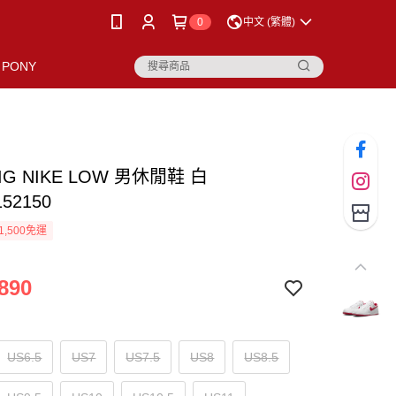
0
中文 (繁體)
PONY
BIG NIKE LOW 男休閒鞋 白
152150
1,500免運
890
US6.5
US7
US7.5
US8
US8.5