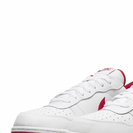
※ 請注意
絡購買商品
先享後付
※ 交易是
是否繳費成
付客戶支
【注意事
１．透過由
交易，需
求債權轉
２．關於
https://aft
３．未成
「AFTE
任。
４．使用「
即時審查
結果請求
５．嚴禁
形，恩沛
動。