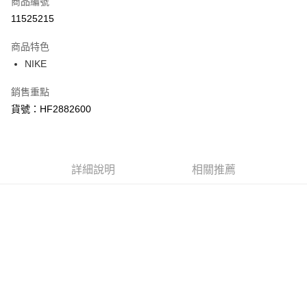
商品編號
信用卡分期付款
11525215
3 期 0 利率 每期
NT$860
21家銀行
商品特色
合作金庫商業銀行
第一商業銀行
LINE Pay
NIKE
華南商業銀行
彰化商業銀行
Apple Pay
上海商業儲蓄銀行
台北富邦商業銀行
銷售重點
國泰世華商業銀行
兆豐國際商業銀行
悠遊付
貨號：HF2882600
臺灣中小企業銀行
台中商業銀行
匯豐（台灣）商業銀行
華泰商業銀行
Google Pay
聯邦商業銀行
遠東國際商業銀行
元大商業銀行
永豐商業銀行
全盈+PAY
玉山商業銀行
詳細說明
星展（台灣）商業銀行
相關推薦
台新國際商業銀行
中國信託商業銀行
AFTEE先享後付
台灣樂天信用卡公司
相關說明
【關於「AFTEE先享後付」】
AFTEE先享後付是「在收到商品之後才付款」的支付方式。 讓您購物簡單
運送方式
便利好安心！
１．簡單：不需註冊會員、不需綁卡、不需儲值。
宅配
２．便利：只要手機號碼，簡訊認證，即可結帳。
每筆NT$120，滿NT$1,500(含以上)免運費
３．安心：先確認商品／服務後，再付款。
【「AFTEE先享後付」結帳流程】