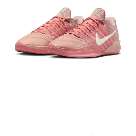
１．於結帳方式選擇「AFTEE先享後付」後，將跳轉至「AFTEE先享後付」
結帳頁面，進行簡訊認證並確認金額後，即可完成結帳。
２．訂單成立數日內，您將收到繳費通知簡訊。
３．收到繳費通知簡訊後14天內，點擊此簡訊中的連結，可透過四大超商／
ATM／網路銀行／等多元方式進行付款，方視為交易完成。
※ 請注意：結帳手續完成當下不需立刻繳費，但若您需要取消訂單，請聯絡
購買商品的店家。未經商家同意取消之訂單仍視為有效，需透過AFTEE先享
後付繳納相關費用。
※ 交易是否成功請以「AFTEE先享後付 」之結帳頁面顯示為準，若有關於
是否繳費成功／繳費後需取消欲退款等相關疑問，請聯繫「AFTEE先享後付
客戶支援中心」
https://netprotections.freshdesk.com/support/home
【注意事項】
１．透過由恩沛科技股份有限公司提供之「AFTEE先享後付」服務完成之交
易，需依本服務之必要範圍內提供個人資料，並將交易相關給付款項請求債
權轉讓予恩沛科技股份有限公司。
２．關於個人資料處理事宜，請瀏覽以下網址：
https://aftee.tw/terms/#terms3
３．未成年的使用者請事先徵得法定代理人或監護人之同意方可使用
「AFTEE先享後付」，若未經同意申辦者引起之損失，本公司不負相關責
任。
４．使用「AFTEE先享後付」時，將依據個別帳號之用戶狀況，依本公司即
時審查核予不同之上限額度；若仍有額度不足之情形，本公司將視審查結果
請求用戶進行身份認證。
５．嚴禁一人註冊多個帳號或使用他人資訊註冊。若發現惡意使用之情形，