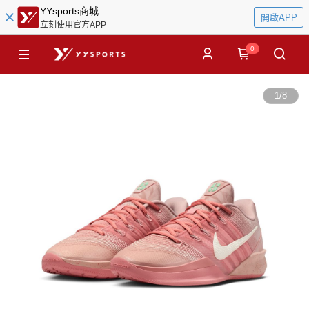
YYsports商城
開啟APP
立刻使用官方APP
0
1
/
8