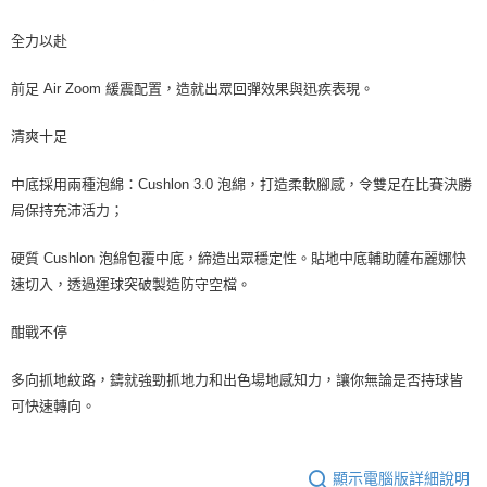
全力以赴
前足 Air Zoom 緩震配置，造就出眾回彈效果與迅疾表現。
清爽十足
中底採用兩種泡綿：Cushlon 3.0 泡綿，打造柔軟腳感，令雙足在比賽決勝
局保持充沛活力；
硬質 Cushlon 泡綿包覆中底，締造出眾穩定性。貼地中底輔助薩布麗娜快
速切入，透過運球突破製造防守空檔。
酣戰不停
多向抓地紋路，鑄就強勁抓地力和出色場地感知力，讓你無論是否持球皆
可快速轉向。
顯示電腦版詳細說明