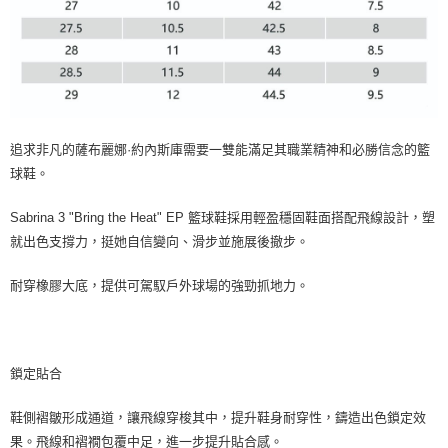
追求非凡的薩布麗娜·約內斯庫需要一雙能滿足其職業精神和必勝信念的籃
球鞋。
Sabrina 3 "Bring the Heat" EP 籃球鞋採用輕盈穩固鞋面搭配飛線設計，塑
就出色支撐力，挺她自信變向、滑步並施展後撤步。
耐穿橡膠大底，提供可駕馭戶外球場的強勁抓地力。
鎖定貼合
鞋側褶皺形成通道，讓飛線穿梭其中，提升鞋身耐穿性，鑄造出色鎖定效
果。飛線和褶襉包覆中足，進一步提升貼合感。