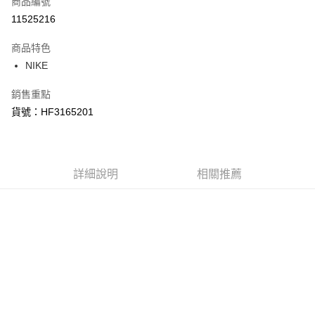
商品編號
信用卡分期付款
11525216
3 期 0 利率 每期
NT$793
21家銀行
商品特色
合作金庫商業銀行
第一商業銀行
LINE Pay
NIKE
華南商業銀行
彰化商業銀行
Apple Pay
上海商業儲蓄銀行
台北富邦商業銀行
銷售重點
國泰世華商業銀行
兆豐國際商業銀行
悠遊付
貨號：HF3165201
臺灣中小企業銀行
台中商業銀行
匯豐（台灣）商業銀行
華泰商業銀行
Google Pay
聯邦商業銀行
遠東國際商業銀行
元大商業銀行
永豐商業銀行
全盈+PAY
玉山商業銀行
詳細說明
星展（台灣）商業銀行
相關推薦
台新國際商業銀行
中國信託商業銀行
AFTEE先享後付
台灣樂天信用卡公司
相關說明
【關於「AFTEE先享後付」】
AFTEE先享後付是「在收到商品之後才付款」的支付方式。 讓您購物簡單
運送方式
便利好安心！
１．簡單：不需註冊會員、不需綁卡、不需儲值。
宅配
２．便利：只要手機號碼，簡訊認證，即可結帳。
每筆NT$120，滿NT$1,500(含以上)免運費
３．安心：先確認商品／服務後，再付款。
【「AFTEE先享後付」結帳流程】