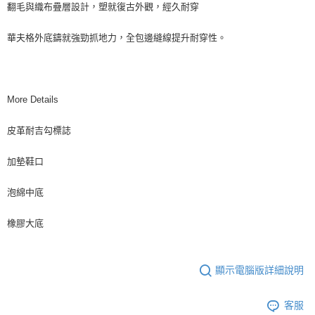
翻毛與織布疊層設計，塑就復古外觀，經久耐穿
華夫格外底鑄就強勁抓地力，全包邊縫線提升耐穿性。
More Details
皮革耐吉勾標誌
加墊鞋口
泡綿中底
橡膠大底
顯示電腦版詳細說明
客服