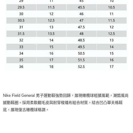
Nike Field General 男子運動鞋強勢回歸，展現橄欖球粗獷風範，潮酷風尚
撼動鞋圈。採用柔軟翻毛皮與耐穿梭織布組合材質，結合凹凸華夫格鞋
底，展現復古橄欖球格調。