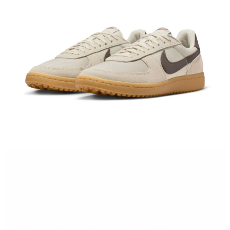
１．於結帳方式選擇「AFTEE先享後付」後，將跳轉至「AFTEE先享後付」
結帳頁面，進行簡訊認證並確認金額後，即可完成結帳。
２．訂單成立數日內，您將收到繳費通知簡訊。
３．收到繳費通知簡訊後14天內，點擊此簡訊中的連結，可透過四大超商／
ATM／網路銀行／等多元方式進行付款，方視為交易完成。
※ 請注意：結帳手續完成當下不需立刻繳費，但若您需要取消訂單，請聯絡
購買商品的店家。未經商家同意取消之訂單仍視為有效，需透過AFTEE先享
後付繳納相關費用。
※ 交易是否成功請以「AFTEE先享後付 」之結帳頁面顯示為準，若有關於
是否繳費成功／繳費後需取消欲退款等相關疑問，請聯繫「AFTEE先享後付
客戶支援中心」
https://netprotections.freshdesk.com/support/home
【注意事項】
１．透過由恩沛科技股份有限公司提供之「AFTEE先享後付」服務完成之交
易，需依本服務之必要範圍內提供個人資料，並將交易相關給付款項請求債
權轉讓予恩沛科技股份有限公司。
２．關於個人資料處理事宜，請瀏覽以下網址：
https://aftee.tw/terms/#terms3
３．未成年的使用者請事先徵得法定代理人或監護人之同意方可使用
「AFTEE先享後付」，若未經同意申辦者引起之損失，本公司不負相關責
任。
４．使用「AFTEE先享後付」時，將依據個別帳號之用戶狀況，依本公司即
時審查核予不同之上限額度；若仍有額度不足之情形，本公司將視審查結果
請求用戶進行身份認證。
５．嚴禁一人註冊多個帳號或使用他人資訊註冊。若發現惡意使用之情形，