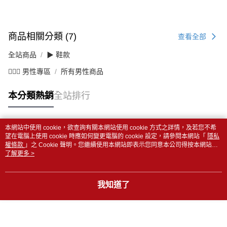
商品相關分類 (7)
查看全部
全站商品
▶ 鞋款
💁🏻‍♂️ 男性專區
所有男性商品
本分類熱銷
全站排行
本網站中使用 cookie，欲查詢有關本網站使用 cookie 方式之詳情，及若您不希
熱門標籤
望在電腦上使用 cookie 時應如何變更電腦的 cookie 設定，請參閱本網站「
隱私
權條款
」之 Cookie 聲明。您繼續使用本網站即表示您同意本公司得按本網站使
用條款之 Cookie 聲明使用 cookie。
了解更多 >
我知道了