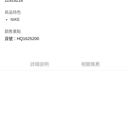
11525218
3 期 0 利率 每期
NT$933
21家銀行
商品特色
合作金庫商業銀行
第一商業銀行
LINE Pay
NIKE
華南商業銀行
彰化商業銀行
Apple Pay
上海商業儲蓄銀行
台北富邦商業銀行
銷售重點
國泰世華商業銀行
兆豐國際商業銀行
悠遊付
貨號：HQ1625200
臺灣中小企業銀行
台中商業銀行
匯豐（台灣）商業銀行
華泰商業銀行
Google Pay
聯邦商業銀行
遠東國際商業銀行
元大商業銀行
永豐商業銀行
全盈+PAY
玉山商業銀行
詳細說明
星展（台灣）商業銀行
相關推薦
台新國際商業銀行
中國信託商業銀行
AFTEE先享後付
台灣樂天信用卡公司
相關說明
【關於「AFTEE先享後付」】
AFTEE先享後付是「在收到商品之後才付款」的支付方式。 讓您購物簡單
運送方式
便利好安心！
１．簡單：不需註冊會員、不需綁卡、不需儲值。
宅配
２．便利：只要手機號碼，簡訊認證，即可結帳。
每筆NT$120，滿NT$1,500(含以上)免運費
３．安心：先確認商品／服務後，再付款。
【「AFTEE先享後付」結帳流程】
１．於結帳方式選擇「AFTEE先享後付」後，將跳轉至「AFTEE先享後付」