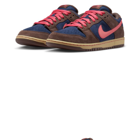
結帳頁面，進行簡訊認證並確認金額後，即可完成結帳。
２．訂單成立數日內，您將收到繳費通知簡訊。
３．收到繳費通知簡訊後14天內，點擊此簡訊中的連結，可透過四大超商／
ATM／網路銀行／等多元方式進行付款，方視為交易完成。
※ 請注意：結帳手續完成當下不需立刻繳費，但若您需要取消訂單，請聯絡
購買商品的店家。未經商家同意取消之訂單仍視為有效，需透過AFTEE先享
後付繳納相關費用。
※ 交易是否成功請以「AFTEE先享後付 」之結帳頁面顯示為準，若有關於
是否繳費成功／繳費後需取消欲退款等相關疑問，請聯繫「AFTEE先享後付
客戶支援中心」
https://netprotections.freshdesk.com/support/home
【注意事項】
１．透過由恩沛科技股份有限公司提供之「AFTEE先享後付」服務完成之交
易，需依本服務之必要範圍內提供個人資料，並將交易相關給付款項請求債
權轉讓予恩沛科技股份有限公司。
２．關於個人資料處理事宜，請瀏覽以下網址：
https://aftee.tw/terms/#terms3
３．未成年的使用者請事先徵得法定代理人或監護人之同意方可使用
「AFTEE先享後付」，若未經同意申辦者引起之損失，本公司不負相關責
任。
４．使用「AFTEE先享後付」時，將依據個別帳號之用戶狀況，依本公司即
時審查核予不同之上限額度；若仍有額度不足之情形，本公司將視審查結果
請求用戶進行身份認證。
５．嚴禁一人註冊多個帳號或使用他人資訊註冊。若發現惡意使用之情形，
恩沛科技股份有限公司將有權停止該用戶之使用額度並採取法律行動。