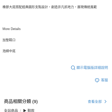
橡膠大底搭配經典圓形支點設計，創造非凡抓地力，展現傳統風範
More Details
加墊鞋口
泡綿中底
顯示電腦版詳細說明
客服
商品相關分類 (9)
查看全部
全站商品
▶ 鞋款