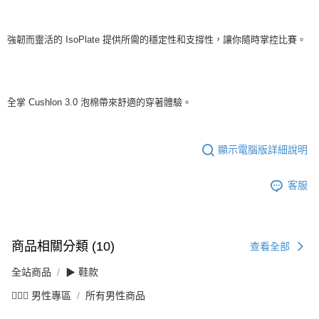
強韌而靈活的 IsoPlate 提供所需的穩定性和支撐性，讓你隨時掌控比賽。
全掌 Cushlon 3.0 泡棉帶來舒適的穿著體驗。
顯示電腦版詳細說明
客服
商品相關分類 (10)
查看全部
全站商品
▶ 鞋款
💁🏻‍♂️ 男性專區
所有男性商品