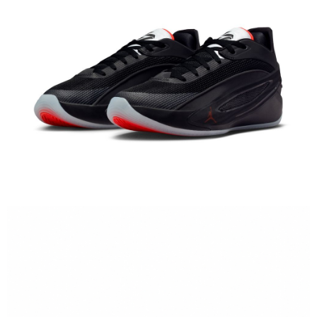
１．於結帳方式選擇「AFTEE先享後付」後，將跳轉至「AFTEE先享後付」
結帳頁面，進行簡訊認證並確認金額後，即可完成結帳。
２．訂單成立數日內，您將收到繳費通知簡訊。
３．收到繳費通知簡訊後14天內，點擊此簡訊中的連結，可透過四大超商／
ATM／網路銀行／等多元方式進行付款，方視為交易完成。
※ 請注意：結帳手續完成當下不需立刻繳費，但若您需要取消訂單，請聯絡
購買商品的店家。未經商家同意取消之訂單仍視為有效，需透過AFTEE先享
後付繳納相關費用。
※ 交易是否成功請以「AFTEE先享後付 」之結帳頁面顯示為準，若有關於
是否繳費成功／繳費後需取消欲退款等相關疑問，請聯繫「AFTEE先享後付
客戶支援中心」
https://netprotections.freshdesk.com/support/home
【注意事項】
１．透過由恩沛科技股份有限公司提供之「AFTEE先享後付」服務完成之交
易，需依本服務之必要範圍內提供個人資料，並將交易相關給付款項請求債
權轉讓予恩沛科技股份有限公司。
２．關於個人資料處理事宜，請瀏覽以下網址：
https://aftee.tw/terms/#terms3
３．未成年的使用者請事先徵得法定代理人或監護人之同意方可使用
「AFTEE先享後付」，若未經同意申辦者引起之損失，本公司不負相關責
任。
４．使用「AFTEE先享後付」時，將依據個別帳號之用戶狀況，依本公司即
時審查核予不同之上限額度；若仍有額度不足之情形，本公司將視審查結果
請求用戶進行身份認證。
５．嚴禁一人註冊多個帳號或使用他人資訊註冊。若發現惡意使用之情形，