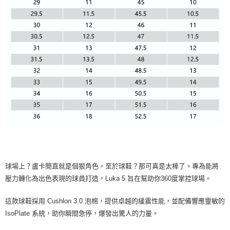
球場上？盧卡簡直就是個狠角色。至於球鞋？那可真是太棒了。專為能將
壓力轉化為出色表現的球員打造，Luka 5 旨在幫助你360度掌控球場。
這款球鞋採用 Cushlon 3.0 泡棉，提供卓越的緩震性能，並配備響應靈敏的
IsoPlate 系統，助你瞬間急停，爆發出驚人的力量。