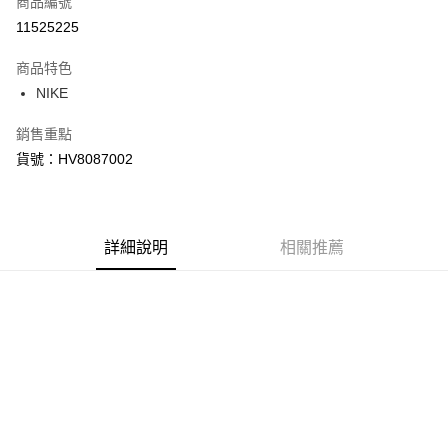
商品編號
信用卡分期付款
11525225
3 期 0 利率 每期
NT$900
21家銀行
商品特色
合作金庫商業銀行
第一商業銀行
LINE Pay
NIKE
華南商業銀行
彰化商業銀行
Apple Pay
上海商業儲蓄銀行
台北富邦商業銀行
銷售重點
國泰世華商業銀行
兆豐國際商業銀行
悠遊付
貨號：HV8087002
臺灣中小企業銀行
台中商業銀行
匯豐（台灣）商業銀行
華泰商業銀行
Google Pay
聯邦商業銀行
遠東國際商業銀行
元大商業銀行
永豐商業銀行
全盈+PAY
玉山商業銀行
詳細說明
星展（台灣）商業銀行
相關推薦
台新國際商業銀行
中國信託商業銀行
AFTEE先享後付
台灣樂天信用卡公司
相關說明
【關於「AFTEE先享後付」】
AFTEE先享後付是「在收到商品之後才付款」的支付方式。 讓您購物簡單
運送方式
便利好安心！
１．簡單：不需註冊會員、不需綁卡、不需儲值。
宅配
２．便利：只要手機號碼，簡訊認證，即可結帳。
每筆NT$120，滿NT$1,500(含以上)免運費
３．安心：先確認商品／服務後，再付款。
【「AFTEE先享後付」結帳流程】