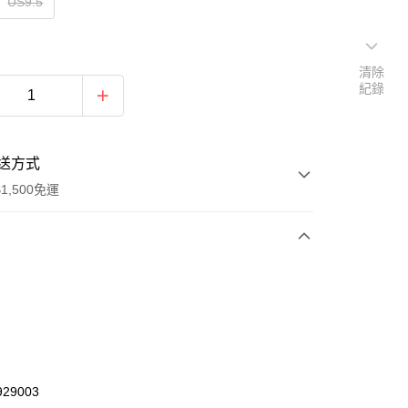
US9.5
清除
紀錄
送方式
1,500免運
次付款
期付款
0 利率 每期
NT$1,143
21家銀行
庫商業銀行
第一商業銀行
業銀行
彰化商業銀行
29003
業儲蓄銀行
台北富邦商業銀行