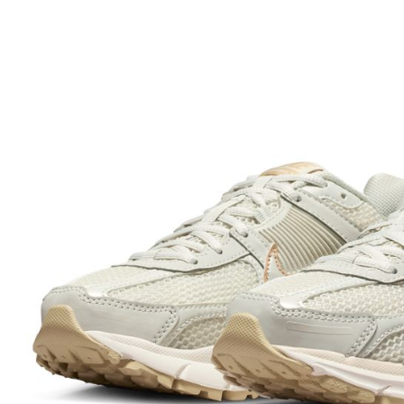
先享後付
※ 交易是
是否繳費成
付客戶支
【注意事
１．透過由
交易，需
求債權轉
２．關於
https://aft
３．未成
「AFTE
任。
４．使用「
即時審查
結果請求
５．嚴禁
形，恩沛
動。