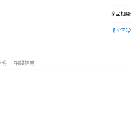
國泰世
悠遊付
臺灣中
商品相關分
匯豐（
Google Pa
聯邦商
全站商品
元大商
全盈+PAY
分享
玉山商
💁🏻‍♀️ 女
台新國
AFTEE先
❚ NIKE
台灣樂
相關說明
【關於「A
新品上市
AFTEE
說明
相關推薦
❚ NIKE
便利好安
運送方式
１．簡單
❚ NIKE
２．便利
宅配
３．安心
💁🏻‍♀️ 女
每筆NT$1
【「AFT
女鞋大尺碼專
１．於結帳
付」結帳
促銷活動
２．訂單
３．收到繳
／ATM／
※ 請注意
絡購買商品