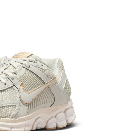
繳納相關費用。
否成功請以「AFTEE先享後付 」之結帳頁面顯示為準，若有關於
功／繳費後需取消欲退款等相關疑問，請聯繫「AFTEE先享後
援中心」
https://netprotections.freshdesk.com/support/home
項】
恩沛科技股份有限公司提供之「AFTEE先享後付」服務完成之
依本服務之必要範圍內提供個人資料，並將交易相關給付款項請
讓予恩沛科技股份有限公司。
個人資料處理事宜，請瀏覽以下網址：
ee.tw/terms/#terms3
年的使用者請事先徵得法定代理人或監護人之同意方可使用
E先享後付」，若未經同意申辦者引起之損失，本公司不負相關責
AFTEE先享後付」時，將依據個別帳號之用戶狀況，依本公司
核予不同之上限額度；若仍有額度不足之情形，本公司將視審查
用戶進行身份認證。
一人註冊多個帳號或使用他人資訊註冊。若發現惡意使用之情
科技股份有限公司將有權停止該用戶之使用額度並採取法律行