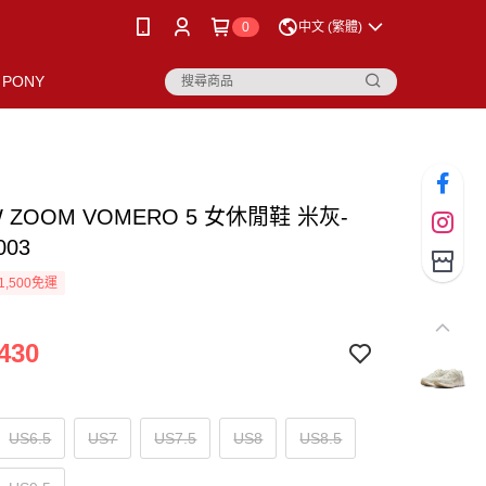
0
中文 (繁體)
PONY
W ZOOM VOMERO 5 女休閒鞋 米灰-
003
1,500免運
430
US6.5
US7
US7.5
US8
US8.5