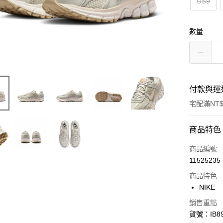
US9
數量
付款與運
宅配滿NT$
付款方式
商品特色
信用卡一
商品編號
11525235
信用卡分
商品特色
3 期 
NIKE
合作金
LINE Pay
銷售重點
華南商
貨號：IB89
Apple Pay
上海商