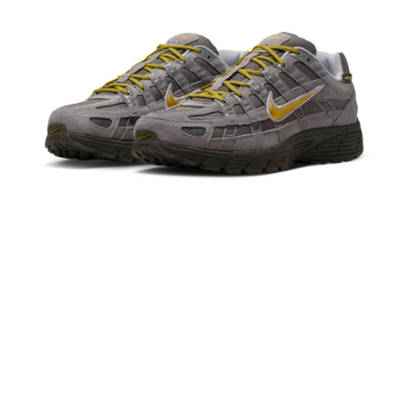
１．於結帳方式選擇「AFTEE先享後付」後，將跳轉至「AFTEE先享後付」
結帳頁面，進行簡訊認證並確認金額後，即可完成結帳。
２．訂單成立數日內，您將收到繳費通知簡訊。
３．收到繳費通知簡訊後14天內，點擊此簡訊中的連結，可透過四大超商／
ATM／網路銀行／等多元方式進行付款，方視為交易完成。
※ 請注意：結帳手續完成當下不需立刻繳費，但若您需要取消訂單，請聯絡
購買商品的店家。未經商家同意取消之訂單仍視為有效，需透過AFTEE先享
後付繳納相關費用。
※ 交易是否成功請以「AFTEE先享後付 」之結帳頁面顯示為準，若有關於
是否繳費成功／繳費後需取消欲退款等相關疑問，請聯繫「AFTEE先享後付
客戶支援中心」
https://netprotections.freshdesk.com/support/home
【注意事項】
１．透過由恩沛科技股份有限公司提供之「AFTEE先享後付」服務完成之交
易，需依本服務之必要範圍內提供個人資料，並將交易相關給付款項請求債
權轉讓予恩沛科技股份有限公司。
２．關於個人資料處理事宜，請瀏覽以下網址：
https://aftee.tw/terms/#terms3
３．未成年的使用者請事先徵得法定代理人或監護人之同意方可使用
「AFTEE先享後付」，若未經同意申辦者引起之損失，本公司不負相關責
任。
４．使用「AFTEE先享後付」時，將依據個別帳號之用戶狀況，依本公司即
時審查核予不同之上限額度；若仍有額度不足之情形，本公司將視審查結果
請求用戶進行身份認證。
５．嚴禁一人註冊多個帳號或使用他人資訊註冊。若發現惡意使用之情形，