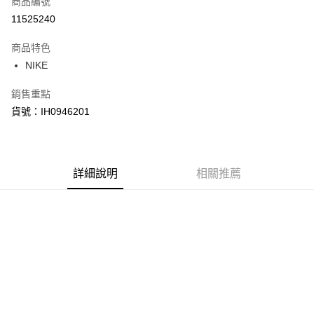
商品編號
信用卡分期付款
11525240
3 期 0 利率 每期
NT$886
21家銀行
商品特色
合作金庫商業銀行
第一商業銀行
LINE Pay
NIKE
華南商業銀行
彰化商業銀行
Apple Pay
上海商業儲蓄銀行
台北富邦商業銀行
銷售重點
國泰世華商業銀行
兆豐國際商業銀行
悠遊付
貨號：IH0946201
臺灣中小企業銀行
台中商業銀行
匯豐（台灣）商業銀行
華泰商業銀行
Google Pay
聯邦商業銀行
遠東國際商業銀行
元大商業銀行
永豐商業銀行
全盈+PAY
玉山商業銀行
詳細說明
星展（台灣）商業銀行
相關推薦
台新國際商業銀行
中國信託商業銀行
AFTEE先享後付
台灣樂天信用卡公司
相關說明
【關於「AFTEE先享後付」】
AFTEE先享後付是「在收到商品之後才付款」的支付方式。 讓您購物簡單
運送方式
便利好安心！
１．簡單：不需註冊會員、不需綁卡、不需儲值。
宅配
２．便利：只要手機號碼，簡訊認證，即可結帳。
每筆NT$120，滿NT$1,500(含以上)免運費
３．安心：先確認商品／服務後，再付款。
【「AFTEE先享後付」結帳流程】