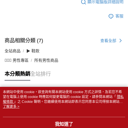
顯示電腦版詳細說明
客服
商品相關分類 (7)
查看全部
全站商品
▶ 鞋款
💁🏻‍♂️ 男性專區
所有男性商品
本分類熱銷
全站排行
本網站中使用 cookie，欲查詢有關本網站使用 cookie 方式之詳情，及若您不希
熱門標籤
望在電腦上使用 cookie 時應如何變更電腦的 cookie 設定，請參閱本網站「
隱私
權條款
」之 Cookie 聲明。您繼續使用本網站即表示您同意本公司得按本網站使
用條款之 Cookie 聲明使用 cookie。
了解更多 >
我知道了