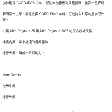
加持耐穿 CORDURA® 布料，幫助你從容應對各種挑戰，發揮出色表現
鞋面融合皮革、翻毛皮與 CORDURA® 布料，打造持久耐穿的層次感外
觀。
沿襲 Nike Pegasus 25 與 Nike Pegasus 2006 的復古設計風格
緩震內底，帶來舒適的足底體驗
橡膠大底，鑄就出眾抓地力。
More Details
泡綿中底
橡膠大底