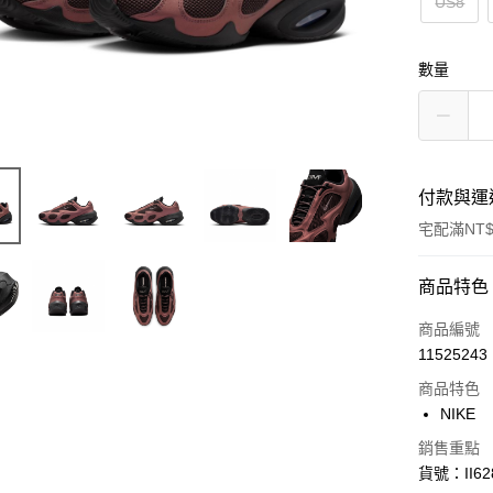
US8
數量
付款與運
宅配滿NT$
付款方式
商品特色
信用卡一
商品編號
11525243
信用卡分
商品特色
3 期 
NIKE
合作金
LINE Pay
銷售重點
華南商
貨號：II62
Apple Pay
上海商