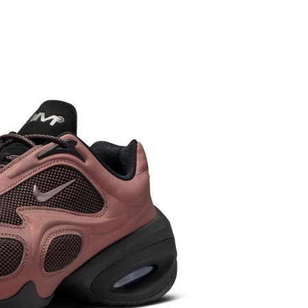
繳納相關費用。
否成功請以「AFTEE先享後付 」之結帳頁面顯示為準，若有關於
功／繳費後需取消欲退款等相關疑問，請聯繫「AFTEE先享後
援中心」
https://netprotections.freshdesk.com/support/home
項】
恩沛科技股份有限公司提供之「AFTEE先享後付」服務完成之
依本服務之必要範圍內提供個人資料，並將交易相關給付款項請
讓予恩沛科技股份有限公司。
個人資料處理事宜，請瀏覽以下網址：
ee.tw/terms/#terms3
年的使用者請事先徵得法定代理人或監護人之同意方可使用
E先享後付」，若未經同意申辦者引起之損失，本公司不負相關責
AFTEE先享後付」時，將依據個別帳號之用戶狀況，依本公司
核予不同之上限額度；若仍有額度不足之情形，本公司將視審查
用戶進行身份認證。
一人註冊多個帳號或使用他人資訊註冊。若發現惡意使用之情
科技股份有限公司將有權停止該用戶之使用額度並採取法律行