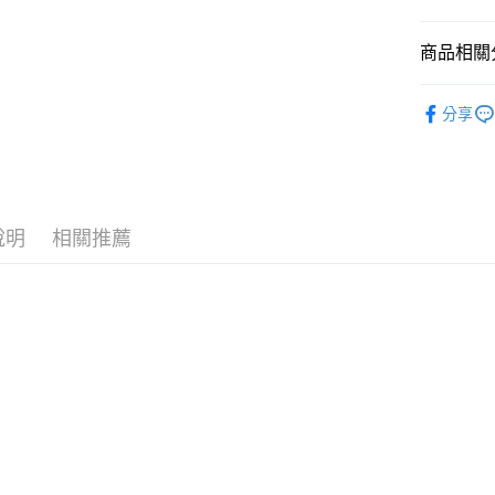
國泰世
悠遊付
臺灣中
商品相關分
匯豐（
Google Pa
聯邦商
全站商品
元大商
全盈+PAY
分享
玉山商
💁🏻‍♀️ 女
台新國
AFTEE先
❚ NIKE
台灣樂
相關說明
【關於「A
❚ NIKE
AFTEE
說明
相關推薦
新品上市
便利好安
運送方式
１．簡單
❚ NIKE
２．便利
宅配
３．安心
💁🏻‍♀️ 女
每筆NT$1
【「AFT
女鞋大尺碼專
１．於結帳
付」結帳
促銷活動
２．訂單
３．收到繳
／ATM／
※ 請注意
絡購買商品