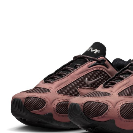
先享後付
※ 交易是
是否繳費成
付客戶支
【注意事
１．透過由
交易，需
求債權轉
２．關於
https://aft
３．未成
「AFTE
任。
４．使用「
即時審查
結果請求
５．嚴禁
形，恩沛
動。