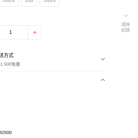
US8.5
US9
US9.5
清除
紀錄
送方式
1,500免運
次付款
期付款
0 利率 每期
NT$1,260
21家銀行
庫商業銀行
第一商業銀行
業銀行
彰化商業銀行
82500
業儲蓄銀行
台北富邦商業銀行