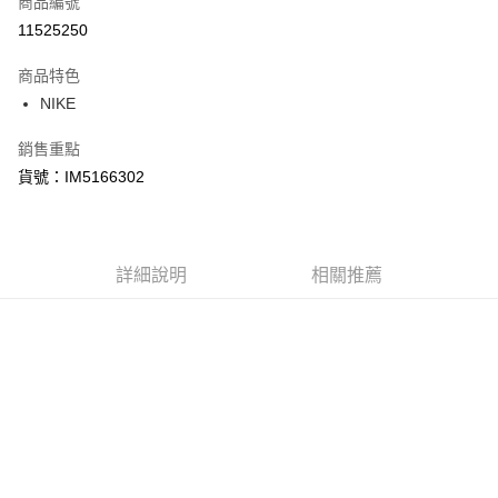
商品編號
信用卡分期付款
11525250
3 期 0 利率 每期
NT$676
21家銀行
商品特色
合作金庫商業銀行
第一商業銀行
LINE Pay
NIKE
華南商業銀行
彰化商業銀行
Apple Pay
上海商業儲蓄銀行
台北富邦商業銀行
銷售重點
國泰世華商業銀行
兆豐國際商業銀行
悠遊付
貨號：IM5166302
臺灣中小企業銀行
台中商業銀行
匯豐（台灣）商業銀行
華泰商業銀行
Google Pay
聯邦商業銀行
遠東國際商業銀行
元大商業銀行
永豐商業銀行
全盈+PAY
玉山商業銀行
詳細說明
星展（台灣）商業銀行
相關推薦
台新國際商業銀行
中國信託商業銀行
AFTEE先享後付
台灣樂天信用卡公司
相關說明
【關於「AFTEE先享後付」】
AFTEE先享後付是「在收到商品之後才付款」的支付方式。 讓您購物簡單
運送方式
便利好安心！
１．簡單：不需註冊會員、不需綁卡、不需儲值。
宅配
２．便利：只要手機號碼，簡訊認證，即可結帳。
每筆NT$120，滿NT$1,500(含以上)免運費
３．安心：先確認商品／服務後，再付款。
【「AFTEE先享後付」結帳流程】