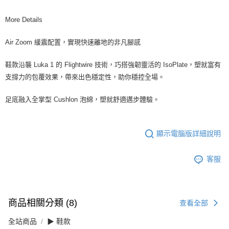
More Details
Air Zoom 緩震配置，實現快速離地的非凡腳感
鞋款沿襲 Luka 1 的 Flightwire 技術，巧搭強韌靈活的 IsoPlate，塑就富有
支撐力的包覆效果，帶來出色穩定性，助你穩控全場。
足底融入全掌型 Cushlon 泡綿，塑就舒適邁步體驗。
顯示電腦版詳細說明
客服
商品相關分類 (8)
查看全部
全站商品
▶ 鞋款