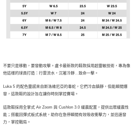
不要只是移動，要發動攻擊。盧卡最新款的鞋款採用超靈敏技術，專為像
他這樣的球員打造：行雲流水，沉著冷靜…致命一擊。
Luka 5 的配色靈感來自斯洛維尼亞的毒蛇，它們冷血鎮靜，但能瞬間爆
發，這款鞋的設計旨在讓你時刻掌控賽場。
這款鞋採用全掌式 Air Zoom 與 Cushlon 3.0 緩震配置，提供出眾緩震性
能；搭載回彈式板式系統，助你在急停瞬間有效吸收衝擊力，並迅速發
力，掌控戰局。