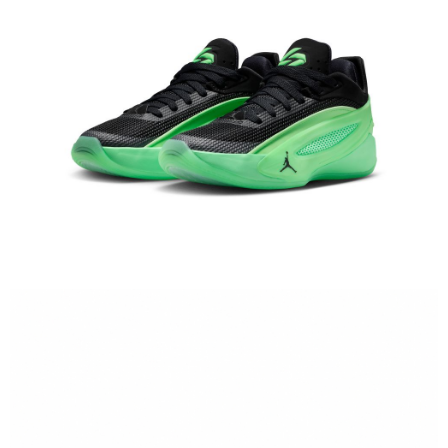
１．於結帳方式選擇「AFTEE先享後付」後，將跳轉至「AFTEE先享後付」
結帳頁面，進行簡訊認證並確認金額後，即可完成結帳。
２．訂單成立數日內，您將收到繳費通知簡訊。
３．收到繳費通知簡訊後14天內，點擊此簡訊中的連結，可透過四大超商／
ATM／網路銀行／等多元方式進行付款，方視為交易完成。
※ 請注意：結帳手續完成當下不需立刻繳費，但若您需要取消訂單，請聯絡
購買商品的店家。未經商家同意取消之訂單仍視為有效，需透過AFTEE先享
後付繳納相關費用。
※ 交易是否成功請以「AFTEE先享後付 」之結帳頁面顯示為準，若有關於
是否繳費成功／繳費後需取消欲退款等相關疑問，請聯繫「AFTEE先享後付
客戶支援中心」
https://netprotections.freshdesk.com/support/home
【注意事項】
１．透過由恩沛科技股份有限公司提供之「AFTEE先享後付」服務完成之交
易，需依本服務之必要範圍內提供個人資料，並將交易相關給付款項請求債
權轉讓予恩沛科技股份有限公司。
２．關於個人資料處理事宜，請瀏覽以下網址：
https://aftee.tw/terms/#terms3
３．未成年的使用者請事先徵得法定代理人或監護人之同意方可使用
「AFTEE先享後付」，若未經同意申辦者引起之損失，本公司不負相關責
任。
４．使用「AFTEE先享後付」時，將依據個別帳號之用戶狀況，依本公司即
時審查核予不同之上限額度；若仍有額度不足之情形，本公司將視審查結果
請求用戶進行身份認證。
５．嚴禁一人註冊多個帳號或使用他人資訊註冊。若發現惡意使用之情形，