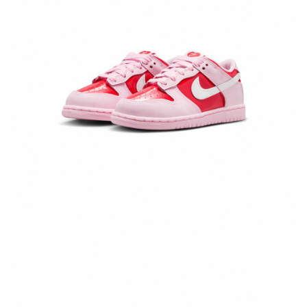
１．於結帳方式選擇「AFTEE先享後付」後，將跳轉至「AFTEE先享後付」
結帳頁面，進行簡訊認證並確認金額後，即可完成結帳。
２．訂單成立數日內，您將收到繳費通知簡訊。
３．收到繳費通知簡訊後14天內，點擊此簡訊中的連結，可透過四大超商／
ATM／網路銀行／等多元方式進行付款，方視為交易完成。
※ 請注意：結帳手續完成當下不需立刻繳費，但若您需要取消訂單，請聯絡
購買商品的店家。未經商家同意取消之訂單仍視為有效，需透過AFTEE先享
後付繳納相關費用。
※ 交易是否成功請以「AFTEE先享後付 」之結帳頁面顯示為準，若有關於
是否繳費成功／繳費後需取消欲退款等相關疑問，請聯繫「AFTEE先享後付
客戶支援中心」
https://netprotections.freshdesk.com/support/home
【注意事項】
１．透過由恩沛科技股份有限公司提供之「AFTEE先享後付」服務完成之交
易，需依本服務之必要範圍內提供個人資料，並將交易相關給付款項請求債
權轉讓予恩沛科技股份有限公司。
２．關於個人資料處理事宜，請瀏覽以下網址：
https://aftee.tw/terms/#terms3
３．未成年的使用者請事先徵得法定代理人或監護人之同意方可使用
「AFTEE先享後付」，若未經同意申辦者引起之損失，本公司不負相關責
任。
４．使用「AFTEE先享後付」時，將依據個別帳號之用戶狀況，依本公司即
時審查核予不同之上限額度；若仍有額度不足之情形，本公司將視審查結果
請求用戶進行身份認證。
５．嚴禁一人註冊多個帳號或使用他人資訊註冊。若發現惡意使用之情形，