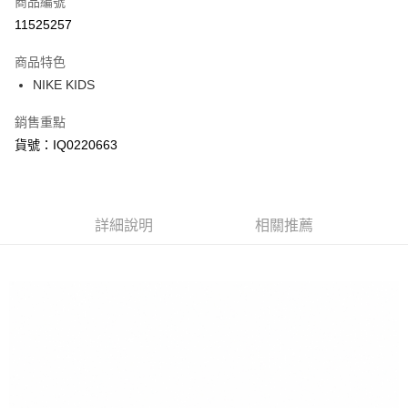
商品編號
信用卡分期付款
11525257
3 期 0 利率 每期
NT$606
21家銀行
商品特色
合作金庫商業銀行
第一商業銀行
LINE Pay
NIKE KIDS
華南商業銀行
彰化商業銀行
Apple Pay
上海商業儲蓄銀行
台北富邦商業銀行
銷售重點
國泰世華商業銀行
兆豐國際商業銀行
悠遊付
貨號：IQ0220663
臺灣中小企業銀行
台中商業銀行
匯豐（台灣）商業銀行
華泰商業銀行
Google Pay
聯邦商業銀行
遠東國際商業銀行
元大商業銀行
永豐商業銀行
全盈+PAY
玉山商業銀行
詳細說明
星展（台灣）商業銀行
相關推薦
台新國際商業銀行
中國信託商業銀行
AFTEE先享後付
台灣樂天信用卡公司
相關說明
【關於「AFTEE先享後付」】
AFTEE先享後付是「在收到商品之後才付款」的支付方式。 讓您購物簡單
運送方式
便利好安心！
１．簡單：不需註冊會員、不需綁卡、不需儲值。
宅配
２．便利：只要手機號碼，簡訊認證，即可結帳。
每筆NT$120，滿NT$1,500(含以上)免運費
３．安心：先確認商品／服務後，再付款。
【「AFTEE先享後付」結帳流程】