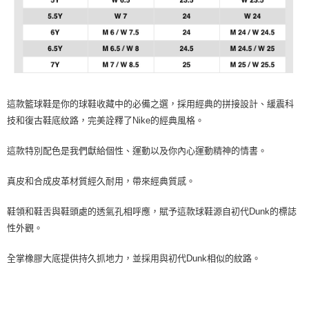
這款籃球鞋是你的球鞋收藏中的必備之選，採用經典的拼接設計、緩震科
技和復古鞋底紋路，完美詮釋了Nike的經典風格。
這款特別配色是我們獻給個性、運動以及你內心運動精神的情書。
真皮和合成皮革材質經久耐用，帶來經典質感。
鞋領和鞋舌與鞋頭處的透氣孔相呼應，賦予這款球鞋源自初代Dunk的標誌
性外觀。
全掌橡膠大底提供持久抓地力，並採用與初代Dunk相似的紋路。