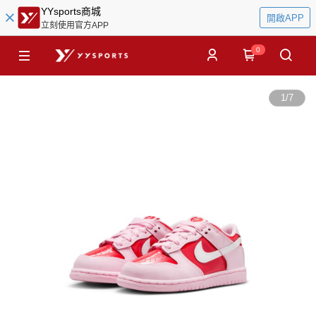
YYsports商城
開啟APP
立刻使用官方APP
0
1
/
7