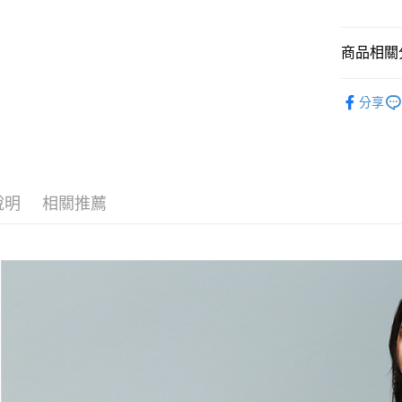
元大商
全盈+PAY
玉山商
台新國
AFTEE先
商品相關分
台灣樂
相關說明
【關於「A
全站商品
AFTEE
分享
❚ PONY
便利好安
運送方式
１．簡單
❚ PONY
２．便利
宅配
３．安心
促銷活動
每筆NT$1
【「AFT
說明
相關推薦
１．於結帳
付」結帳
２．訂單
３．收到繳
／ATM／
※ 請注意
絡購買商品
先享後付
※ 交易是
是否繳費成
付客戶支