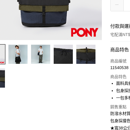
付款與運
宅配滿NT$
付款方式
商品特色
信用卡一
商品編號
11540538
信用卡分
商品特色
3 期 
面料具
合作金
包身採
LINE Pay
華南商
一包多
Apple Pay
上海商
銷售重點
國泰世
悠遊付
防潑水材
臺灣中
匯豐（
包身採撞
Google Pa
聯邦商
★寬38公分