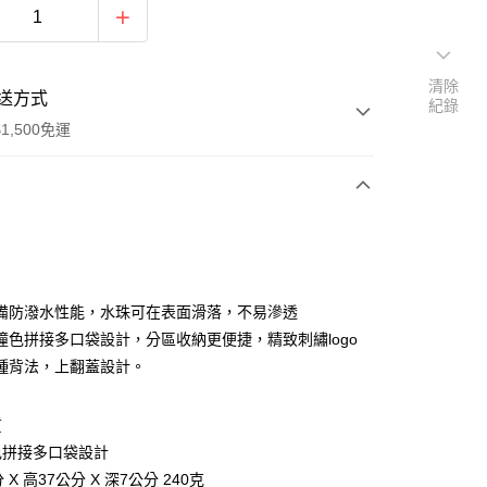
清除
送方式
紀錄
1,500免運
次付款
期付款
0 利率 每期
NT$296
21家銀行
備防潑水性能，水珠可在表面滑落，不易滲透
庫商業銀行
第一商業銀行
撞色拼接多口袋設計，分區收納更便捷，精致刺繡logo
業銀行
彰化商業銀行
種背法，上翻蓋設計。
業儲蓄銀行
台北富邦商業銀行
華商業銀行
兆豐國際商業銀行
質
小企業銀行
台中商業銀行
台灣）商業銀行
華泰商業銀行
色拼接多口袋設計
y
業銀行
遠東國際商業銀行
 X 高37公分 X 深7公分 240克