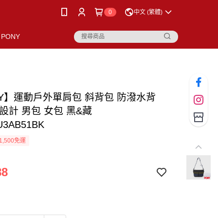
0
中文 (繁體)
PONY
NY】運動戶外單肩包 斜背包 防潑水背
設計 男包 女包 黑&藏
U3AB51BK
1,500免運
88