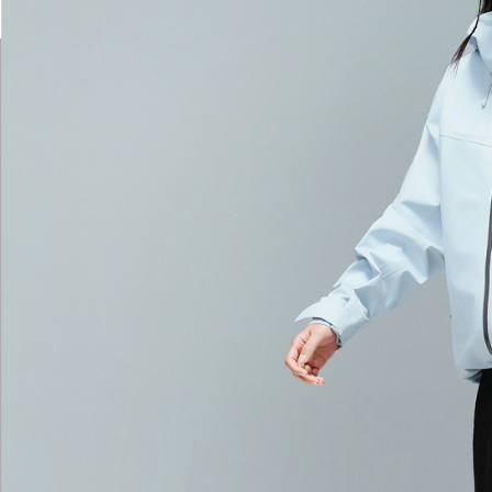
【注意事
１．透過由
交易，需
求債權轉
２．關於
https://aft
３．未成
「AFTE
任。
４．使用「
即時審查
結果請求
５．嚴禁
形，恩沛
動。