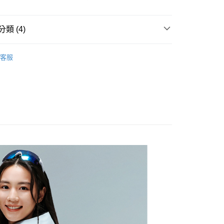
業銀行
永豐商業銀行
業銀行
星展（台灣）商業銀行
際商業銀行
中國信託商業銀行
享後付
類 (4)
天信用卡公司
FTEE先享後付」】
▶ 配件
先享後付是「在收到商品之後才付款」的支付方式。 讓您購物簡單
客服
▷ 服飾&配件
心！
：不需註冊會員、不需綁卡、不需儲值。
▷新品上市🆕
：只要手機號碼，簡訊認證，即可結帳。
：先確認商品／服務後，再付款。
【PONY】任嘉倫同款
20，滿NT$1,500(含以上)免運費
EE先享後付」結帳流程】
方式選擇「AFTEE先享後付」後，將跳轉至「AFTEE先享後
頁面，進行簡訊認證並確認金額後，即可完成結帳。
成立數日內，您將收到繳費通知簡訊。
費通知簡訊後14天內，點擊此簡訊中的連結，可透過四大超商
網路銀行／等多元方式進行付款，方視為交易完成。
：結帳手續完成當下不需立刻繳費，但若您需要取消訂單，請聯
的店家。未經商家同意取消之訂單仍視為有效，需透過AFTEE
繳納相關費用。
否成功請以「AFTEE先享後付 」之結帳頁面顯示為準，若有關於
功／繳費後需取消欲退款等相關疑問，請聯繫「AFTEE先享後
援中心」
https://netprotections.freshdesk.com/support/home