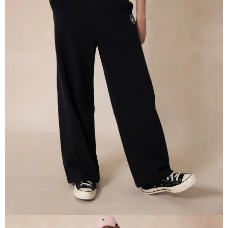
【「AFTEE先享後付」結帳流程】
１．於結帳方式選擇「AFTEE先享後付」後，將跳轉至「AFTEE先享後付」
結帳頁面，進行簡訊認證並確認金額後，即可完成結帳。
２．訂單成立數日內，您將收到繳費通知簡訊。
３．收到繳費通知簡訊後14天內，點擊此簡訊中的連結，可透過四大超商／
ATM／網路銀行／等多元方式進行付款，方視為交易完成。
※ 請注意：結帳手續完成當下不需立刻繳費，但若您需要取消訂單，請聯絡
購買商品的店家。未經商家同意取消之訂單仍視為有效，需透過AFTEE先享
後付繳納相關費用。
※ 交易是否成功請以「AFTEE先享後付 」之結帳頁面顯示為準，若有關於
是否繳費成功／繳費後需取消欲退款等相關疑問，請聯繫「AFTEE先享後付
客戶支援中心」
https://netprotections.freshdesk.com/support/home
【注意事項】
１．透過由恩沛科技股份有限公司提供之「AFTEE先享後付」服務完成之交
易，需依本服務之必要範圍內提供個人資料，並將交易相關給付款項請求債
權轉讓予恩沛科技股份有限公司。
２．關於個人資料處理事宜，請瀏覽以下網址：
https://aftee.tw/terms/#terms3
３．未成年的使用者請事先徵得法定代理人或監護人之同意方可使用
「AFTEE先享後付」，若未經同意申辦者引起之損失，本公司不負相關責
任。
４．使用「AFTEE先享後付」時，將依據個別帳號之用戶狀況，依本公司即
時審查核予不同之上限額度；若仍有額度不足之情形，本公司將視審查結果