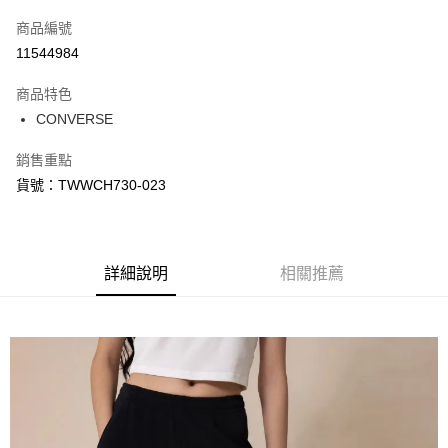
信用卡一次付款
商品編號
信用卡分期付款
11544984
3 期 0 利率 每期
NT$511
21家銀行
商品特色
合作金庫商業銀行
第一商業銀行
LINE Pay
CONVERSE
華南商業銀行
彰化商業銀行
Apple Pay
上海商業儲蓄銀行
台北富邦商業銀行
銷售重點
國泰世華商業銀行
兆豐國際商業銀行
悠遊付
貨號：TWWCH730-023
臺灣中小企業銀行
台中商業銀行
匯豐（台灣）商業銀行
華泰商業銀行
Google Pay
聯邦商業銀行
遠東國際商業銀行
元大商業銀行
永豐商業銀行
全盈+PAY
玉山商業銀行
詳細說明
星展（台灣）商業銀行
相關推薦
台新國際商業銀行
中國信託商業銀行
AFTEE先享後付
台灣樂天信用卡公司
相關說明
【關於「AFTEE先享後付」】
AFTEE先享後付是「在收到商品之後才付款」的支付方式。 讓您購物簡單
運送方式
便利好安心！
１．簡單：不需註冊會員、不需綁卡、不需儲值。
宅配
２．便利：只要手機號碼，簡訊認證，即可結帳。
每筆NT$120，滿NT$1,500(含以上)免運費
３．安心：先確認商品／服務後，再付款。