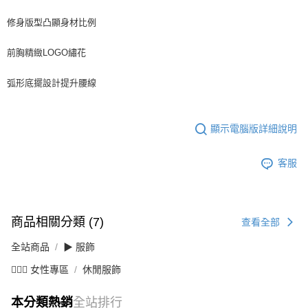
修身版型凸顯身材比例
前胸精緻LOGO繡花
弧形底擺設計提升腰線
顯示電腦版詳細說明
客服
商品相關分類 (7)
查看全部
全站商品
▶ 服飾
💁🏻‍♀️ 女性專區
休閒服飾
本分類熱銷
全站排行