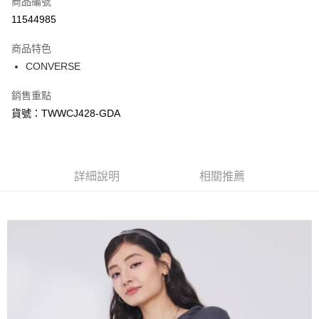
商品編號
信用卡分期付款
11544985
3 期 0 利率 每期
NT$371
21家銀行
商品特色
合作金庫商業銀行
第一商業銀行
LINE Pay
CONVERSE
華南商業銀行
彰化商業銀行
Apple Pay
上海商業儲蓄銀行
台北富邦商業銀行
銷售重點
國泰世華商業銀行
兆豐國際商業銀行
悠遊付
貨號：TWWCJ428-GDA
臺灣中小企業銀行
台中商業銀行
匯豐（台灣）商業銀行
華泰商業銀行
Google Pay
聯邦商業銀行
遠東國際商業銀行
元大商業銀行
永豐商業銀行
全盈+PAY
玉山商業銀行
詳細說明
星展（台灣）商業銀行
相關推薦
台新國際商業銀行
中國信託商業銀行
AFTEE先享後付
台灣樂天信用卡公司
相關說明
【關於「AFTEE先享後付」】
AFTEE先享後付是「在收到商品之後才付款」的支付方式。 讓您購物簡單
運送方式
便利好安心！
１．簡單：不需註冊會員、不需綁卡、不需儲值。
宅配
２．便利：只要手機號碼，簡訊認證，即可結帳。
每筆NT$120，滿NT$1,500(含以上)免運費
３．安心：先確認商品／服務後，再付款。
【「AFTEE先享後付」結帳流程】