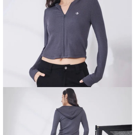
１．於結帳方式選擇「AFTEE先享後付」後，將跳轉至「AFTEE先享後付」
結帳頁面，進行簡訊認證並確認金額後，即可完成結帳。
２．訂單成立數日內，您將收到繳費通知簡訊。
３．收到繳費通知簡訊後14天內，點擊此簡訊中的連結，可透過四大超商／
ATM／網路銀行／等多元方式進行付款，方視為交易完成。
※ 請注意：結帳手續完成當下不需立刻繳費，但若您需要取消訂單，請聯絡
購買商品的店家。未經商家同意取消之訂單仍視為有效，需透過AFTEE先享
後付繳納相關費用。
※ 交易是否成功請以「AFTEE先享後付 」之結帳頁面顯示為準，若有關於
是否繳費成功／繳費後需取消欲退款等相關疑問，請聯繫「AFTEE先享後付
客戶支援中心」
https://netprotections.freshdesk.com/support/home
【注意事項】
１．透過由恩沛科技股份有限公司提供之「AFTEE先享後付」服務完成之交
易，需依本服務之必要範圍內提供個人資料，並將交易相關給付款項請求債
權轉讓予恩沛科技股份有限公司。
２．關於個人資料處理事宜，請瀏覽以下網址：
https://aftee.tw/terms/#terms3
３．未成年的使用者請事先徵得法定代理人或監護人之同意方可使用
「AFTEE先享後付」，若未經同意申辦者引起之損失，本公司不負相關責
任。
４．使用「AFTEE先享後付」時，將依據個別帳號之用戶狀況，依本公司即
時審查核予不同之上限額度；若仍有額度不足之情形，本公司將視審查結果
請求用戶進行身份認證。
５．嚴禁一人註冊多個帳號或使用他人資訊註冊。若發現惡意使用之情形，