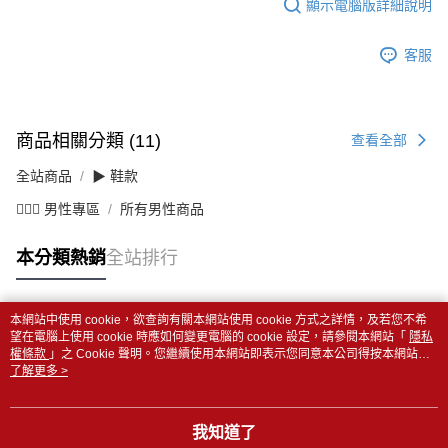
顯示電腦版詳細說明
客服
商品相關分類 (11)
查看全部
全站商品
▶ 鞋款
💁🏻‍♂️ 男性專區
所有男性商品
本分類熱銷
全站排行
本網站中使用 cookie，欲查詢有關本網站使用 cookie 方式之詳情，及若您不希
熱門標籤
望在電腦上使用 cookie 時應如何變更電腦的 cookie 設定，請參閱本網站「
隱私
權條款
」之 Cookie 聲明。您繼續使用本網站即表示您同意本公司得按本網站使
用條款之 Cookie 聲明使用 cookie。
了解更多 >
我知道了