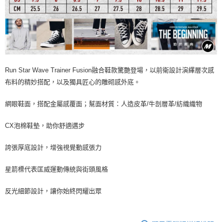
Run Star Wave Trainer Fusion融合鞋款驚艷登場，以前衛設計演繹層次感
布料的精妙搭配，以及獨具匠心的雕砌感外底。
網眼鞋面，搭配金屬感覆面；幫面材質：人造皮革/牛剖層革/紡織織物
CX泡棉鞋墊，助你舒適邁步
誇張厚底設計，增強視覺動感張力
星箭標代表匡威運動傳統與街頭風格
反光細節設計，讓你始終閃耀出眾