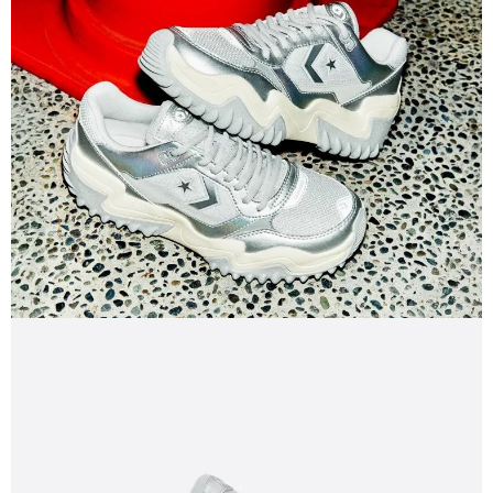
１．於結帳方式選擇「AFTEE先享後付」後，將跳轉至「AFTEE先享後付」
結帳頁面，進行簡訊認證並確認金額後，即可完成結帳。
２．訂單成立數日內，您將收到繳費通知簡訊。
３．收到繳費通知簡訊後14天內，點擊此簡訊中的連結，可透過四大超商／
ATM／網路銀行／等多元方式進行付款，方視為交易完成。
※ 請注意：結帳手續完成當下不需立刻繳費，但若您需要取消訂單，請聯絡
購買商品的店家。未經商家同意取消之訂單仍視為有效，需透過AFTEE先享
後付繳納相關費用。
※ 交易是否成功請以「AFTEE先享後付 」之結帳頁面顯示為準，若有關於
是否繳費成功／繳費後需取消欲退款等相關疑問，請聯繫「AFTEE先享後付
客戶支援中心」
https://netprotections.freshdesk.com/support/home
【注意事項】
１．透過由恩沛科技股份有限公司提供之「AFTEE先享後付」服務完成之交
易，需依本服務之必要範圍內提供個人資料，並將交易相關給付款項請求債
權轉讓予恩沛科技股份有限公司。
２．關於個人資料處理事宜，請瀏覽以下網址：
https://aftee.tw/terms/#terms3
３．未成年的使用者請事先徵得法定代理人或監護人之同意方可使用
「AFTEE先享後付」，若未經同意申辦者引起之損失，本公司不負相關責
任。
４．使用「AFTEE先享後付」時，將依據個別帳號之用戶狀況，依本公司即
時審查核予不同之上限額度；若仍有額度不足之情形，本公司將視審查結果
請求用戶進行身份認證。
５．嚴禁一人註冊多個帳號或使用他人資訊註冊。若發現惡意使用之情形，