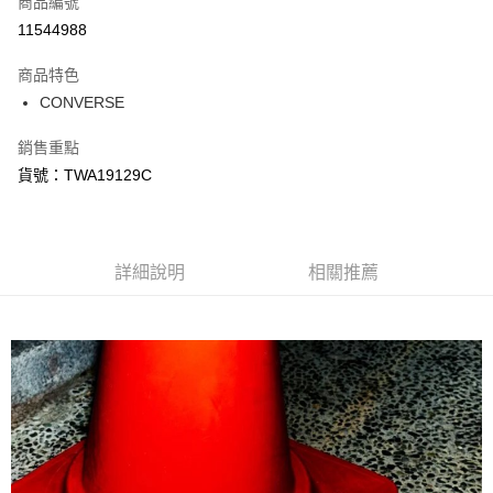
商品編號
信用卡分期付款
11544988
3 期 0 利率 每期
NT$788
21家銀行
商品特色
合作金庫商業銀行
第一商業銀行
LINE Pay
CONVERSE
華南商業銀行
彰化商業銀行
Apple Pay
上海商業儲蓄銀行
台北富邦商業銀行
銷售重點
國泰世華商業銀行
兆豐國際商業銀行
悠遊付
貨號：TWA19129C
臺灣中小企業銀行
台中商業銀行
匯豐（台灣）商業銀行
華泰商業銀行
Google Pay
聯邦商業銀行
遠東國際商業銀行
元大商業銀行
永豐商業銀行
全盈+PAY
玉山商業銀行
詳細說明
星展（台灣）商業銀行
相關推薦
台新國際商業銀行
中國信託商業銀行
AFTEE先享後付
台灣樂天信用卡公司
相關說明
【關於「AFTEE先享後付」】
AFTEE先享後付是「在收到商品之後才付款」的支付方式。 讓您購物簡單
運送方式
便利好安心！
１．簡單：不需註冊會員、不需綁卡、不需儲值。
宅配
２．便利：只要手機號碼，簡訊認證，即可結帳。
每筆NT$120，滿NT$1,500(含以上)免運費
３．安心：先確認商品／服務後，再付款。
【「AFTEE先享後付」結帳流程】