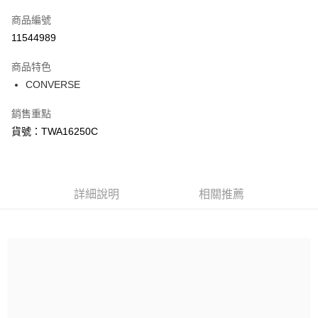
信用卡一次付款
商品編號
信用卡分期付款
11544989
3 期 0 利率 每期
NT$578
21家銀行
商品特色
合作金庫商業銀行
第一商業銀行
LINE Pay
CONVERSE
華南商業銀行
彰化商業銀行
Apple Pay
上海商業儲蓄銀行
台北富邦商業銀行
銷售重點
國泰世華商業銀行
兆豐國際商業銀行
悠遊付
貨號：TWA16250C
臺灣中小企業銀行
台中商業銀行
匯豐（台灣）商業銀行
華泰商業銀行
Google Pay
聯邦商業銀行
遠東國際商業銀行
元大商業銀行
永豐商業銀行
全盈+PAY
玉山商業銀行
詳細說明
星展（台灣）商業銀行
相關推薦
台新國際商業銀行
中國信託商業銀行
AFTEE先享後付
台灣樂天信用卡公司
相關說明
【關於「AFTEE先享後付」】
AFTEE先享後付是「在收到商品之後才付款」的支付方式。 讓您購物簡單
運送方式
便利好安心！
１．簡單：不需註冊會員、不需綁卡、不需儲值。
宅配
２．便利：只要手機號碼，簡訊認證，即可結帳。
每筆NT$120，滿NT$1,500(含以上)免運費
３．安心：先確認商品／服務後，再付款。