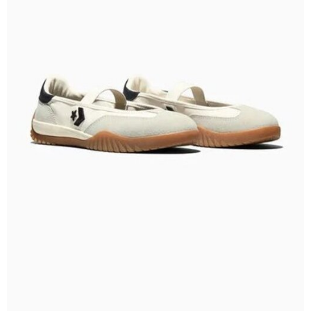
【「AFTEE先享後付」結帳流程】
１．於結帳方式選擇「AFTEE先享後付」後，將跳轉至「AFTEE先享後付」
結帳頁面，進行簡訊認證並確認金額後，即可完成結帳。
２．訂單成立數日內，您將收到繳費通知簡訊。
３．收到繳費通知簡訊後14天內，點擊此簡訊中的連結，可透過四大超商／
ATM／網路銀行／等多元方式進行付款，方視為交易完成。
※ 請注意：結帳手續完成當下不需立刻繳費，但若您需要取消訂單，請聯絡
購買商品的店家。未經商家同意取消之訂單仍視為有效，需透過AFTEE先享
後付繳納相關費用。
※ 交易是否成功請以「AFTEE先享後付 」之結帳頁面顯示為準，若有關於
是否繳費成功／繳費後需取消欲退款等相關疑問，請聯繫「AFTEE先享後付
客戶支援中心」
https://netprotections.freshdesk.com/support/home
【注意事項】
１．透過由恩沛科技股份有限公司提供之「AFTEE先享後付」服務完成之交
易，需依本服務之必要範圍內提供個人資料，並將交易相關給付款項請求債
權轉讓予恩沛科技股份有限公司。
２．關於個人資料處理事宜，請瀏覽以下網址：
https://aftee.tw/terms/#terms3
３．未成年的使用者請事先徵得法定代理人或監護人之同意方可使用
「AFTEE先享後付」，若未經同意申辦者引起之損失，本公司不負相關責
任。
４．使用「AFTEE先享後付」時，將依據個別帳號之用戶狀況，依本公司即
時審查核予不同之上限額度；若仍有額度不足之情形，本公司將視審查結果