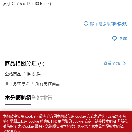
尺寸：27.5 x 12 x 30.5 (cm)
顯示電腦版詳細說明
客服
商品相關分類 (9)
查看全部
全站商品
▶ 配件
💁🏻‍♂️ 男性專區
所有男性商品
本分類熱銷
全站排行
本網站中使用 cookie，欲查詢有關本網站使用 cookie 方式之詳情，及若您不希
熱門標籤
望在電腦上使用 cookie 時應如何變更電腦的 cookie 設定，請參閱本網站「
隱私
權條款
」之 Cookie 聲明。您繼續使用本網站即表示您同意本公司得按本網站使
用條款之 Cookie 聲明使用 cookie。
了解更多 >