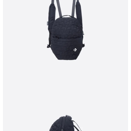
１．於結帳方式選擇「AFTEE先享後付」後，將跳轉至「AFTEE先享後付」
結帳頁面，進行簡訊認證並確認金額後，即可完成結帳。
２．訂單成立數日內，您將收到繳費通知簡訊。
３．收到繳費通知簡訊後14天內，點擊此簡訊中的連結，可透過四大超商／
ATM／網路銀行／等多元方式進行付款，方視為交易完成。
※ 請注意：結帳手續完成當下不需立刻繳費，但若您需要取消訂單，請聯絡
購買商品的店家。未經商家同意取消之訂單仍視為有效，需透過AFTEE先享
後付繳納相關費用。
※ 交易是否成功請以「AFTEE先享後付 」之結帳頁面顯示為準，若有關於
是否繳費成功／繳費後需取消欲退款等相關疑問，請聯繫「AFTEE先享後付
客戶支援中心」
https://netprotections.freshdesk.com/support/home
【注意事項】
１．透過由恩沛科技股份有限公司提供之「AFTEE先享後付」服務完成之交
易，需依本服務之必要範圍內提供個人資料，並將交易相關給付款項請求債
權轉讓予恩沛科技股份有限公司。
２．關於個人資料處理事宜，請瀏覽以下網址：
https://aftee.tw/terms/#terms3
３．未成年的使用者請事先徵得法定代理人或監護人之同意方可使用
「AFTEE先享後付」，若未經同意申辦者引起之損失，本公司不負相關責
任。
４．使用「AFTEE先享後付」時，將依據個別帳號之用戶狀況，依本公司即
時審查核予不同之上限額度；若仍有額度不足之情形，本公司將視審查結果
請求用戶進行身份認證。
５．嚴禁一人註冊多個帳號或使用他人資訊註冊。若發現惡意使用之情形，