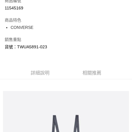
商品編號
信用卡分期付款
11545169
3 期 0 利率 每期
NT$370
21家銀行
商品特色
合作金庫商業銀行
第一商業銀行
LINE Pay
CONVERSE
華南商業銀行
彰化商業銀行
Apple Pay
上海商業儲蓄銀行
台北富邦商業銀行
銷售重點
國泰世華商業銀行
兆豐國際商業銀行
悠遊付
貨號：TWUA5891-023
臺灣中小企業銀行
台中商業銀行
匯豐（台灣）商業銀行
華泰商業銀行
Google Pay
聯邦商業銀行
遠東國際商業銀行
元大商業銀行
永豐商業銀行
全盈+PAY
玉山商業銀行
詳細說明
星展（台灣）商業銀行
相關推薦
台新國際商業銀行
中國信託商業銀行
AFTEE先享後付
台灣樂天信用卡公司
相關說明
【關於「AFTEE先享後付」】
AFTEE先享後付是「在收到商品之後才付款」的支付方式。 讓您購物簡單
運送方式
便利好安心！
１．簡單：不需註冊會員、不需綁卡、不需儲值。
宅配
２．便利：只要手機號碼，簡訊認證，即可結帳。
每筆NT$120，滿NT$1,500(含以上)免運費
３．安心：先確認商品／服務後，再付款。
【「AFTEE先享後付」結帳流程】