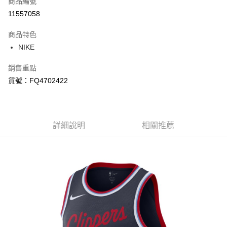
商品編號
信用卡分期付款
11557058
3 期 0 利率 每期
NT$718
21家銀行
商品特色
合作金庫商業銀行
第一商業銀行
LINE Pay
NIKE
華南商業銀行
彰化商業銀行
Apple Pay
上海商業儲蓄銀行
台北富邦商業銀行
銷售重點
國泰世華商業銀行
兆豐國際商業銀行
悠遊付
貨號：FQ4702422
臺灣中小企業銀行
台中商業銀行
匯豐（台灣）商業銀行
華泰商業銀行
Google Pay
聯邦商業銀行
遠東國際商業銀行
元大商業銀行
永豐商業銀行
全盈+PAY
玉山商業銀行
詳細說明
星展（台灣）商業銀行
相關推薦
台新國際商業銀行
中國信託商業銀行
AFTEE先享後付
台灣樂天信用卡公司
相關說明
【關於「AFTEE先享後付」】
AFTEE先享後付是「在收到商品之後才付款」的支付方式。 讓您購物簡單
運送方式
便利好安心！
１．簡單：不需註冊會員、不需綁卡、不需儲值。
宅配
２．便利：只要手機號碼，簡訊認證，即可結帳。
每筆NT$120，滿NT$1,500(含以上)免運費
３．安心：先確認商品／服務後，再付款。
【「AFTEE先享後付」結帳流程】