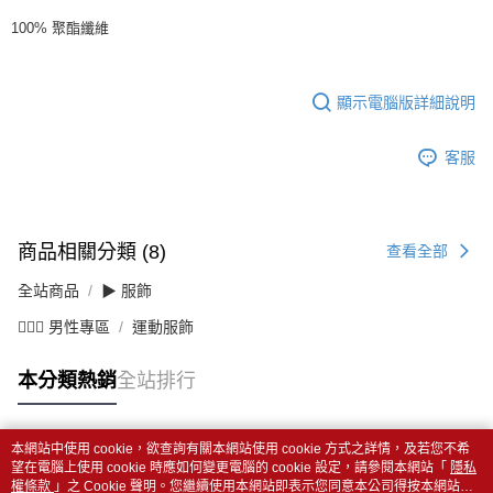
100% 聚酯纖維
顯示電腦版詳細說明
客服
商品相關分類 (8)
查看全部
全站商品
▶ 服飾
💁🏻‍♂️ 男性專區
運動服飾
本分類熱銷
全站排行
本網站中使用 cookie，欲查詢有關本網站使用 cookie 方式之詳情，及若您不希
熱門標籤
望在電腦上使用 cookie 時應如何變更電腦的 cookie 設定，請參閱本網站「
隱私
權條款
」之 Cookie 聲明。您繼續使用本網站即表示您同意本公司得按本網站使