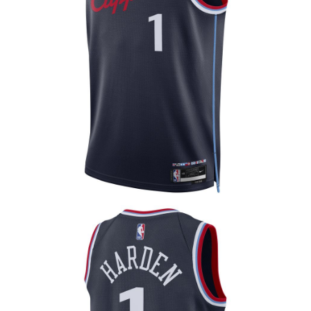
１．於結帳方式選擇「AFTEE先享後付」後，將跳轉至「AFTEE先享後付」
結帳頁面，進行簡訊認證並確認金額後，即可完成結帳。
２．訂單成立數日內，您將收到繳費通知簡訊。
３．收到繳費通知簡訊後14天內，點擊此簡訊中的連結，可透過四大超商／
ATM／網路銀行／等多元方式進行付款，方視為交易完成。
※ 請注意：結帳手續完成當下不需立刻繳費，但若您需要取消訂單，請聯絡
購買商品的店家。未經商家同意取消之訂單仍視為有效，需透過AFTEE先享
後付繳納相關費用。
※ 交易是否成功請以「AFTEE先享後付 」之結帳頁面顯示為準，若有關於
是否繳費成功／繳費後需取消欲退款等相關疑問，請聯繫「AFTEE先享後付
客戶支援中心」
https://netprotections.freshdesk.com/support/home
【注意事項】
１．透過由恩沛科技股份有限公司提供之「AFTEE先享後付」服務完成之交
易，需依本服務之必要範圍內提供個人資料，並將交易相關給付款項請求債
權轉讓予恩沛科技股份有限公司。
２．關於個人資料處理事宜，請瀏覽以下網址：
https://aftee.tw/terms/#terms3
３．未成年的使用者請事先徵得法定代理人或監護人之同意方可使用
「AFTEE先享後付」，若未經同意申辦者引起之損失，本公司不負相關責
任。
４．使用「AFTEE先享後付」時，將依據個別帳號之用戶狀況，依本公司即
時審查核予不同之上限額度；若仍有額度不足之情形，本公司將視審查結果
請求用戶進行身份認證。
５．嚴禁一人註冊多個帳號或使用他人資訊註冊。若發現惡意使用之情形，