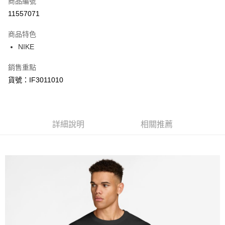
商品編號
信用卡分期付款
11557071
3 期 0 利率 每期
NT$415
21家銀行
商品特色
合作金庫商業銀行
第一商業銀行
LINE Pay
NIKE
華南商業銀行
彰化商業銀行
Apple Pay
上海商業儲蓄銀行
台北富邦商業銀行
銷售重點
國泰世華商業銀行
兆豐國際商業銀行
悠遊付
貨號：IF3011010
臺灣中小企業銀行
台中商業銀行
匯豐（台灣）商業銀行
華泰商業銀行
Google Pay
聯邦商業銀行
遠東國際商業銀行
元大商業銀行
永豐商業銀行
全盈+PAY
玉山商業銀行
詳細說明
星展（台灣）商業銀行
相關推薦
台新國際商業銀行
中國信託商業銀行
AFTEE先享後付
台灣樂天信用卡公司
相關說明
【關於「AFTEE先享後付」】
AFTEE先享後付是「在收到商品之後才付款」的支付方式。 讓您購物簡單
運送方式
便利好安心！
１．簡單：不需註冊會員、不需綁卡、不需儲值。
宅配
２．便利：只要手機號碼，簡訊認證，即可結帳。
每筆NT$120，滿NT$1,500(含以上)免運費
３．安心：先確認商品／服務後，再付款。
【「AFTEE先享後付」結帳流程】