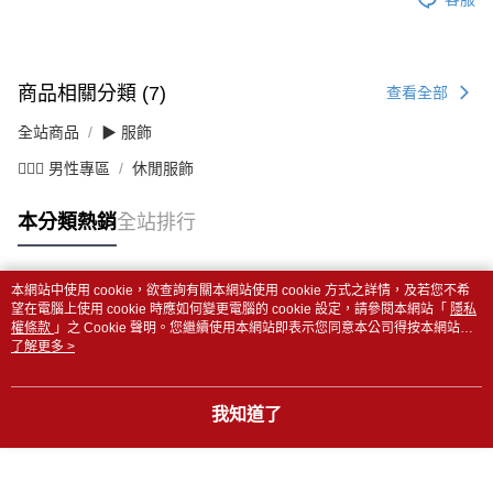
商品相關分類 (7)
查看全部
全站商品
▶ 服飾
💁🏻‍♂️ 男性專區
休閒服飾
本分類熱銷
全站排行
本網站中使用 cookie，欲查詢有關本網站使用 cookie 方式之詳情，及若您不希
熱門標籤
望在電腦上使用 cookie 時應如何變更電腦的 cookie 設定，請參閱本網站「
隱私
權條款
」之 Cookie 聲明。您繼續使用本網站即表示您同意本公司得按本網站使
用條款之 Cookie 聲明使用 cookie。
了解更多 >
我知道了