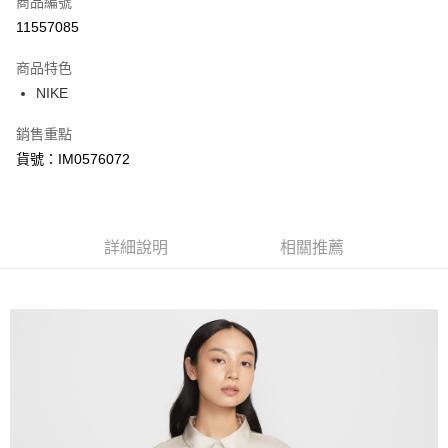
商品編號
信用卡分期付款
11557085
3 期 0 利率 每期
NT$672
21家銀行
商品特色
合作金庫商業銀行
第一商業銀行
LINE Pay
NIKE
華南商業銀行
彰化商業銀行
Apple Pay
上海商業儲蓄銀行
台北富邦商業銀行
銷售重點
國泰世華商業銀行
兆豐國際商業銀行
悠遊付
貨號：IM0576072
臺灣中小企業銀行
台中商業銀行
匯豐（台灣）商業銀行
華泰商業銀行
Google Pay
聯邦商業銀行
遠東國際商業銀行
元大商業銀行
永豐商業銀行
全盈+PAY
玉山商業銀行
詳細說明
星展（台灣）商業銀行
相關推薦
台新國際商業銀行
中國信託商業銀行
AFTEE先享後付
台灣樂天信用卡公司
相關說明
【關於「AFTEE先享後付」】
AFTEE先享後付是「在收到商品之後才付款」的支付方式。 讓您購物簡單
運送方式
便利好安心！
１．簡單：不需註冊會員、不需綁卡、不需儲值。
宅配
２．便利：只要手機號碼，簡訊認證，即可結帳。
每筆NT$120，滿NT$1,500(含以上)免運費
３．安心：先確認商品／服務後，再付款。
【「AFTEE先享後付」結帳流程】