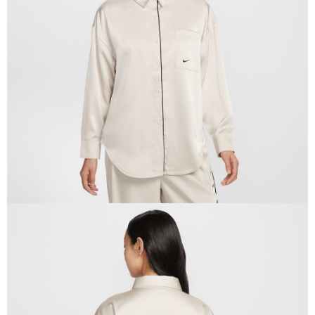
１．於結帳方式選擇「AFTEE先享後付」後，將跳轉至「AFTEE先享後付」
結帳頁面，進行簡訊認證並確認金額後，即可完成結帳。
２．訂單成立數日內，您將收到繳費通知簡訊。
３．收到繳費通知簡訊後14天內，點擊此簡訊中的連結，可透過四大超商／
ATM／網路銀行／等多元方式進行付款，方視為交易完成。
※ 請注意：結帳手續完成當下不需立刻繳費，但若您需要取消訂單，請聯絡
購買商品的店家。未經商家同意取消之訂單仍視為有效，需透過AFTEE先享
後付繳納相關費用。
※ 交易是否成功請以「AFTEE先享後付 」之結帳頁面顯示為準，若有關於
是否繳費成功／繳費後需取消欲退款等相關疑問，請聯繫「AFTEE先享後付
客戶支援中心」
https://netprotections.freshdesk.com/support/home
【注意事項】
１．透過由恩沛科技股份有限公司提供之「AFTEE先享後付」服務完成之交
易，需依本服務之必要範圍內提供個人資料，並將交易相關給付款項請求債
權轉讓予恩沛科技股份有限公司。
２．關於個人資料處理事宜，請瀏覽以下網址：
https://aftee.tw/terms/#terms3
３．未成年的使用者請事先徵得法定代理人或監護人之同意方可使用
「AFTEE先享後付」，若未經同意申辦者引起之損失，本公司不負相關責
任。
４．使用「AFTEE先享後付」時，將依據個別帳號之用戶狀況，依本公司即
時審查核予不同之上限額度；若仍有額度不足之情形，本公司將視審查結果
請求用戶進行身份認證。
５．嚴禁一人註冊多個帳號或使用他人資訊註冊。若發現惡意使用之情形，