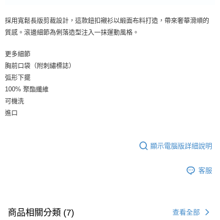
採用寬鬆長版剪裁設計，這款鈕扣襯衫以緞面布料打造，帶來奢華滑順的
質感。滾邊細節為俐落造型注入一抹運動風格。
更多細節
胸前口袋（附刺繡標誌）
弧形下擺
100% 聚酯纖維
可機洗
進口
顯示電腦版詳細說明
客服
商品相關分類 (7)
查看全部