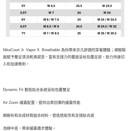
NikeCourt Jr. Vapor X. Breathable 為你帶來非凡舒適的穿著體驗；網眼鞋
面賦予雙足清涼乾爽感受，富有支撐力的覆面妥帖包覆足部，助力快速切
入和加速衝刺。
Dynamic Fit 動態貼合系統妥帖包覆雙足
Air Zoom 緩震配置，提供出眾回彈的緩震性能
網眼布和合成材質組合材料，營造透氣性和支撐貼合感
泡綿中底，帶來緩震邁步體驗。