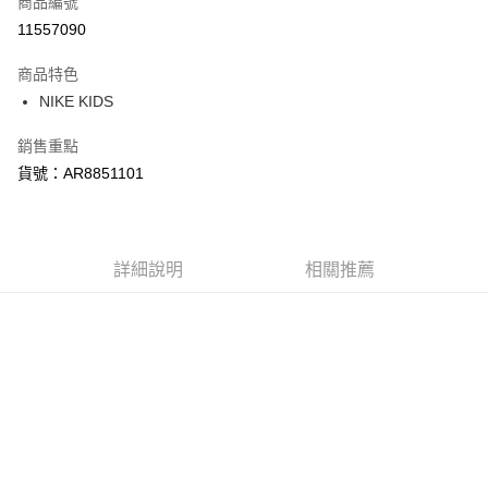
商品編號
信用卡分期付款
11557090
3 期 0 利率 每期
NT$630
21家銀行
商品特色
合作金庫商業銀行
第一商業銀行
LINE Pay
NIKE KIDS
華南商業銀行
彰化商業銀行
Apple Pay
上海商業儲蓄銀行
台北富邦商業銀行
銷售重點
國泰世華商業銀行
兆豐國際商業銀行
悠遊付
貨號：AR8851101
臺灣中小企業銀行
台中商業銀行
匯豐（台灣）商業銀行
華泰商業銀行
Google Pay
聯邦商業銀行
遠東國際商業銀行
元大商業銀行
永豐商業銀行
全盈+PAY
玉山商業銀行
詳細說明
星展（台灣）商業銀行
相關推薦
台新國際商業銀行
中國信託商業銀行
AFTEE先享後付
台灣樂天信用卡公司
相關說明
【關於「AFTEE先享後付」】
AFTEE先享後付是「在收到商品之後才付款」的支付方式。 讓您購物簡單
運送方式
便利好安心！
１．簡單：不需註冊會員、不需綁卡、不需儲值。
宅配
２．便利：只要手機號碼，簡訊認證，即可結帳。
每筆NT$120，滿NT$1,500(含以上)免運費
３．安心：先確認商品／服務後，再付款。
【「AFTEE先享後付」結帳流程】