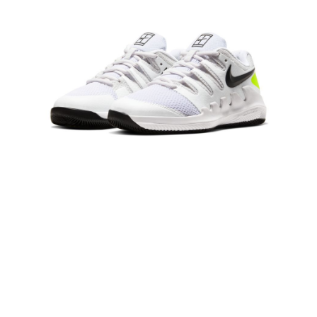
１．於結帳方式選擇「AFTEE先享後付」後，將跳轉至「AFTEE先享後付」
結帳頁面，進行簡訊認證並確認金額後，即可完成結帳。
２．訂單成立數日內，您將收到繳費通知簡訊。
３．收到繳費通知簡訊後14天內，點擊此簡訊中的連結，可透過四大超商／
ATM／網路銀行／等多元方式進行付款，方視為交易完成。
※ 請注意：結帳手續完成當下不需立刻繳費，但若您需要取消訂單，請聯絡
購買商品的店家。未經商家同意取消之訂單仍視為有效，需透過AFTEE先享
後付繳納相關費用。
※ 交易是否成功請以「AFTEE先享後付 」之結帳頁面顯示為準，若有關於
是否繳費成功／繳費後需取消欲退款等相關疑問，請聯繫「AFTEE先享後付
客戶支援中心」
https://netprotections.freshdesk.com/support/home
【注意事項】
１．透過由恩沛科技股份有限公司提供之「AFTEE先享後付」服務完成之交
易，需依本服務之必要範圍內提供個人資料，並將交易相關給付款項請求債
權轉讓予恩沛科技股份有限公司。
２．關於個人資料處理事宜，請瀏覽以下網址：
https://aftee.tw/terms/#terms3
３．未成年的使用者請事先徵得法定代理人或監護人之同意方可使用
「AFTEE先享後付」，若未經同意申辦者引起之損失，本公司不負相關責
任。
４．使用「AFTEE先享後付」時，將依據個別帳號之用戶狀況，依本公司即
時審查核予不同之上限額度；若仍有額度不足之情形，本公司將視審查結果
請求用戶進行身份認證。
５．嚴禁一人註冊多個帳號或使用他人資訊註冊。若發現惡意使用之情形，