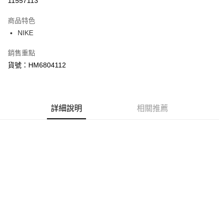
11557113
3 期 0 利率 每期
NT$1,096
21家銀行
商品特色
合作金庫商業銀行
第一商業銀行
LINE Pay
NIKE
華南商業銀行
彰化商業銀行
Apple Pay
上海商業儲蓄銀行
台北富邦商業銀行
銷售重點
國泰世華商業銀行
兆豐國際商業銀行
悠遊付
貨號：HM6804112
臺灣中小企業銀行
台中商業銀行
匯豐（台灣）商業銀行
華泰商業銀行
Google Pay
聯邦商業銀行
遠東國際商業銀行
元大商業銀行
永豐商業銀行
全盈+PAY
玉山商業銀行
詳細說明
星展（台灣）商業銀行
相關推薦
台新國際商業銀行
中國信託商業銀行
AFTEE先享後付
台灣樂天信用卡公司
相關說明
【關於「AFTEE先享後付」】
AFTEE先享後付是「在收到商品之後才付款」的支付方式。 讓您購物簡單
運送方式
便利好安心！
１．簡單：不需註冊會員、不需綁卡、不需儲值。
宅配
２．便利：只要手機號碼，簡訊認證，即可結帳。
每筆NT$120，滿NT$1,500(含以上)免運費
３．安心：先確認商品／服務後，再付款。
【「AFTEE先享後付」結帳流程】
１．於結帳方式選擇「AFTEE先享後付」後，將跳轉至「AFTEE先享後付」