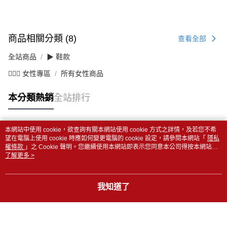
商品相關分類 (8)
查看全部
全站商品
▶ 鞋款
💁🏻‍♀️ 女性專區
所有女性商品
本分類熱銷
全站排行
本網站中使用 cookie，欲查詢有關本網站使用 cookie 方式之詳情，及若您不希
熱門標籤
望在電腦上使用 cookie 時應如何變更電腦的 cookie 設定，請參閱本網站「
隱私
權條款
」之 Cookie 聲明。您繼續使用本網站即表示您同意本公司得按本網站使
用條款之 Cookie 聲明使用 cookie。
了解更多 >
我知道了