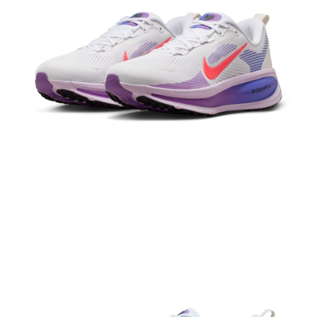
結帳頁面，進行簡訊認證並確認金額後，即可完成結帳。
２．訂單成立數日內，您將收到繳費通知簡訊。
３．收到繳費通知簡訊後14天內，點擊此簡訊中的連結，可透過四大超商／
ATM／網路銀行／等多元方式進行付款，方視為交易完成。
※ 請注意：結帳手續完成當下不需立刻繳費，但若您需要取消訂單，請聯絡
購買商品的店家。未經商家同意取消之訂單仍視為有效，需透過AFTEE先享
後付繳納相關費用。
※ 交易是否成功請以「AFTEE先享後付 」之結帳頁面顯示為準，若有關於
是否繳費成功／繳費後需取消欲退款等相關疑問，請聯繫「AFTEE先享後付
客戶支援中心」
https://netprotections.freshdesk.com/support/home
【注意事項】
１．透過由恩沛科技股份有限公司提供之「AFTEE先享後付」服務完成之交
易，需依本服務之必要範圍內提供個人資料，並將交易相關給付款項請求債
權轉讓予恩沛科技股份有限公司。
２．關於個人資料處理事宜，請瀏覽以下網址：
https://aftee.tw/terms/#terms3
３．未成年的使用者請事先徵得法定代理人或監護人之同意方可使用
「AFTEE先享後付」，若未經同意申辦者引起之損失，本公司不負相關責
任。
４．使用「AFTEE先享後付」時，將依據個別帳號之用戶狀況，依本公司即
時審查核予不同之上限額度；若仍有額度不足之情形，本公司將視審查結果
請求用戶進行身份認證。
５．嚴禁一人註冊多個帳號或使用他人資訊註冊。若發現惡意使用之情形，
恩沛科技股份有限公司將有權停止該用戶之使用額度並採取法律行動。