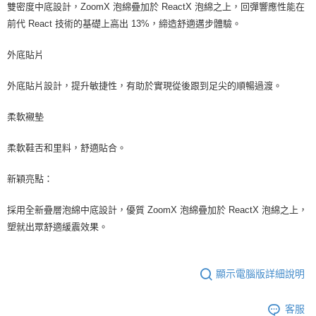
雙密度中底設計，ZoomX 泡綿疊加於 ReactX 泡綿之上，回彈響應性能在
前代 React 技術的基礎上高出 13%，締造舒適邁步體驗。
外底貼片
外底貼片設計，提升敏捷性，有助於實現從後跟到足尖的順暢過渡。
柔軟襯墊
柔軟鞋舌和里料，舒適貼合。
新穎亮點：
採用全新疊層泡綿中底設計，優質 ZoomX 泡綿疊加於 ReactX 泡綿之上，
塑就出眾舒適緩震效果。
顯示電腦版詳細說明
客服