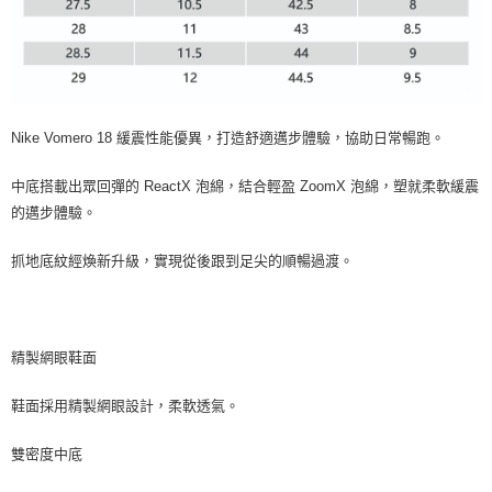
Nike Vomero 18 緩震性能優異，打造舒適邁步體驗，協助日常暢跑。
中底搭載出眾回彈的 ReactX 泡綿，結合輕盈 ZoomX 泡綿，塑就柔軟緩震
的邁步體驗。
抓地底紋經煥新升級，實現從後跟到足尖的順暢過渡。
精製網眼鞋面
鞋面採用精製網眼設計，柔軟透氣。
雙密度中底