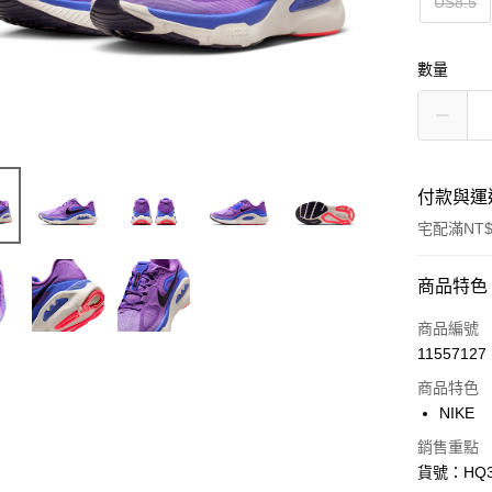
US8.5
數量
付款與運
宅配滿NT$
付款方式
商品特色
信用卡一
商品編號
11557127
信用卡分
商品特色
3 期 
NIKE
合作金
LINE Pay
銷售重點
華南商
貨號：HQ3
Apple Pay
上海商