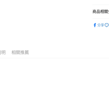
國泰世
悠遊付
臺灣中
商品相關分
匯豐（
Google Pa
聯邦商
全站商品
元大商
全盈+PAY
分享
玉山商
💁🏻‍♀️ 女
台新國
AFTEE先
❚ NIKE
台灣樂
相關說明
【關於「A
新品上市
AFTEE
說明
相關推薦
❚ NIKE
便利好安
運送方式
１．簡單
💁🏻‍♀️ 女
２．便利
宅配
３．安心
本月推薦
每筆NT$1
【「AFT
促銷活動
１．於結帳
付」結帳
２．訂單
３．收到繳
／ATM／
※ 請注意
絡購買商品