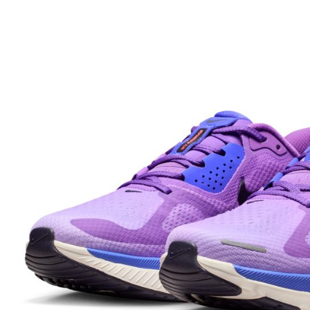
先享後付
※ 交易是
是否繳費成
付客戶支
【注意事
１．透過由
交易，需
求債權轉
２．關於
https://aft
３．未成
「AFTE
任。
４．使用「
即時審查
結果請求
５．嚴禁
形，恩沛
動。