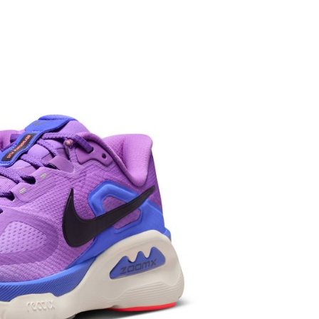
繳納相關費用。
否成功請以「AFTEE先享後付 」之結帳頁面顯示為準，若有關於
功／繳費後需取消欲退款等相關疑問，請聯繫「AFTEE先享後
援中心」
https://netprotections.freshdesk.com/support/home
項】
恩沛科技股份有限公司提供之「AFTEE先享後付」服務完成之
依本服務之必要範圍內提供個人資料，並將交易相關給付款項請
讓予恩沛科技股份有限公司。
個人資料處理事宜，請瀏覽以下網址：
ee.tw/terms/#terms3
年的使用者請事先徵得法定代理人或監護人之同意方可使用
E先享後付」，若未經同意申辦者引起之損失，本公司不負相關責
AFTEE先享後付」時，將依據個別帳號之用戶狀況，依本公司
核予不同之上限額度；若仍有額度不足之情形，本公司將視審查
用戶進行身份認證。
一人註冊多個帳號或使用他人資訊註冊。若發現惡意使用之情
科技股份有限公司將有權停止該用戶之使用額度並採取法律行