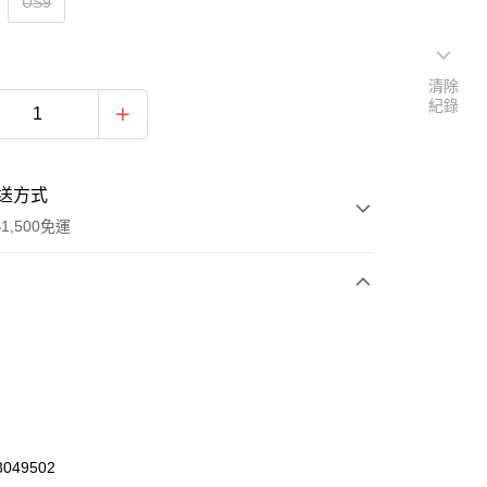
US9
清除
紀錄
送方式
1,500免運
次付款
期付款
0 利率 每期
NT$1,143
21家銀行
庫商業銀行
第一商業銀行
業銀行
彰化商業銀行
049502
業儲蓄銀行
台北富邦商業銀行