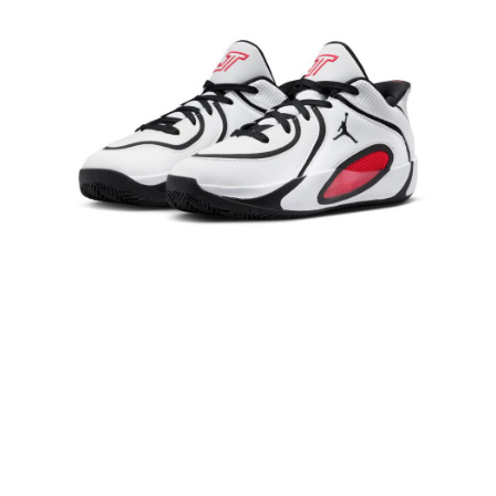
【「AFTEE先享後付」結帳流程】
１．於結帳方式選擇「AFTEE先享後付」後，將跳轉至「AFTEE先享後付」
結帳頁面，進行簡訊認證並確認金額後，即可完成結帳。
２．訂單成立數日內，您將收到繳費通知簡訊。
３．收到繳費通知簡訊後14天內，點擊此簡訊中的連結，可透過四大超商／
ATM／網路銀行／等多元方式進行付款，方視為交易完成。
※ 請注意：結帳手續完成當下不需立刻繳費，但若您需要取消訂單，請聯絡
購買商品的店家。未經商家同意取消之訂單仍視為有效，需透過AFTEE先享
後付繳納相關費用。
※ 交易是否成功請以「AFTEE先享後付 」之結帳頁面顯示為準，若有關於
是否繳費成功／繳費後需取消欲退款等相關疑問，請聯繫「AFTEE先享後付
客戶支援中心」
https://netprotections.freshdesk.com/support/home
【注意事項】
１．透過由恩沛科技股份有限公司提供之「AFTEE先享後付」服務完成之交
易，需依本服務之必要範圍內提供個人資料，並將交易相關給付款項請求債
權轉讓予恩沛科技股份有限公司。
２．關於個人資料處理事宜，請瀏覽以下網址：
https://aftee.tw/terms/#terms3
３．未成年的使用者請事先徵得法定代理人或監護人之同意方可使用
「AFTEE先享後付」，若未經同意申辦者引起之損失，本公司不負相關責
任。
４．使用「AFTEE先享後付」時，將依據個別帳號之用戶狀況，依本公司即
時審查核予不同之上限額度；若仍有額度不足之情形，本公司將視審查結果
請求用戶進行身份認證。