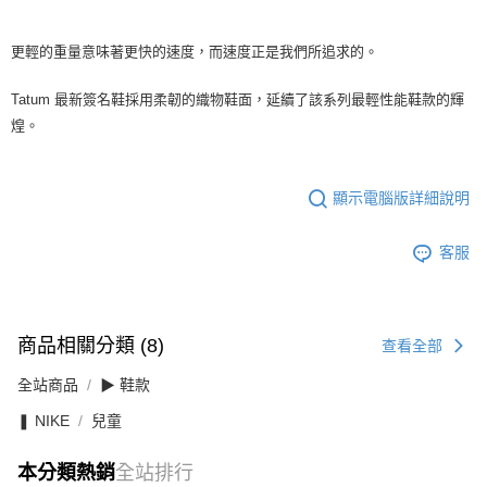
更輕的重量意味著更快的速度，而速度正是我們所追求的。
Tatum 最新簽名鞋採用柔韌的織物鞋面，延續了該系列最輕性能鞋款的輝
煌。
顯示電腦版詳細說明
客服
商品相關分類 (8)
查看全部
全站商品
▶ 鞋款
❚ NIKE
兒童
本分類熱銷
全站排行