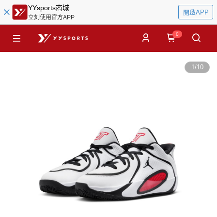
YYsports商城
開啟APP
立刻使用官方APP
0
1
/
10