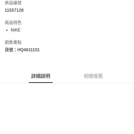
商品編號
信用卡分期付款
11557128
3 期 0 利率 每期
NT$580
21家銀行
商品特色
合作金庫商業銀行
第一商業銀行
LINE Pay
NIKE
華南商業銀行
彰化商業銀行
Apple Pay
上海商業儲蓄銀行
台北富邦商業銀行
銷售重點
國泰世華商業銀行
兆豐國際商業銀行
悠遊付
貨號：HQ4611101
臺灣中小企業銀行
台中商業銀行
匯豐（台灣）商業銀行
華泰商業銀行
Google Pay
聯邦商業銀行
遠東國際商業銀行
元大商業銀行
永豐商業銀行
全盈+PAY
玉山商業銀行
詳細說明
星展（台灣）商業銀行
相關推薦
台新國際商業銀行
中國信託商業銀行
AFTEE先享後付
台灣樂天信用卡公司
相關說明
【關於「AFTEE先享後付」】
AFTEE先享後付是「在收到商品之後才付款」的支付方式。 讓您購物簡單
運送方式
便利好安心！
１．簡單：不需註冊會員、不需綁卡、不需儲值。
宅配
２．便利：只要手機號碼，簡訊認證，即可結帳。
每筆NT$120，滿NT$1,500(含以上)免運費
３．安心：先確認商品／服務後，再付款。