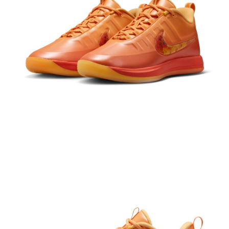
結帳頁面，進行簡訊認證並確認金額後，即可完成結帳。
２．訂單成立數日內，您將收到繳費通知簡訊。
３．收到繳費通知簡訊後14天內，點擊此簡訊中的連結，可透過四大超商／
ATM／網路銀行／等多元方式進行付款，方視為交易完成。
※ 請注意：結帳手續完成當下不需立刻繳費，但若您需要取消訂單，請聯絡
購買商品的店家。未經商家同意取消之訂單仍視為有效，需透過AFTEE先享
後付繳納相關費用。
※ 交易是否成功請以「AFTEE先享後付 」之結帳頁面顯示為準，若有關於
是否繳費成功／繳費後需取消欲退款等相關疑問，請聯繫「AFTEE先享後付
客戶支援中心」
https://netprotections.freshdesk.com/support/home
【注意事項】
１．透過由恩沛科技股份有限公司提供之「AFTEE先享後付」服務完成之交
易，需依本服務之必要範圍內提供個人資料，並將交易相關給付款項請求債
權轉讓予恩沛科技股份有限公司。
２．關於個人資料處理事宜，請瀏覽以下網址：
https://aftee.tw/terms/#terms3
３．未成年的使用者請事先徵得法定代理人或監護人之同意方可使用
「AFTEE先享後付」，若未經同意申辦者引起之損失，本公司不負相關責
任。
４．使用「AFTEE先享後付」時，將依據個別帳號之用戶狀況，依本公司即
時審查核予不同之上限額度；若仍有額度不足之情形，本公司將視審查結果
請求用戶進行身份認證。
５．嚴禁一人註冊多個帳號或使用他人資訊註冊。若發現惡意使用之情形，
恩沛科技股份有限公司將有權停止該用戶之使用額度並採取法律行動。