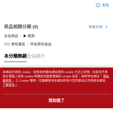
客服
商品相關分類 (8)
查看全部
全站商品
▶ 鞋款
💁🏻‍♂️ 男性專區
所有男性商品
本分類熱銷
全站排行
本網站中使用 cookie，欲查詢有關本網站使用 cookie 方式之詳情，及若您不希
熱門標籤
望在電腦上使用 cookie 時應如何變更電腦的 cookie 設定，請參閱本網站「
隱私
權條款
」之 Cookie 聲明。您繼續使用本網站即表示您同意本公司得按本網站使
用條款之 Cookie 聲明使用 cookie。
了解更多 >
我知道了