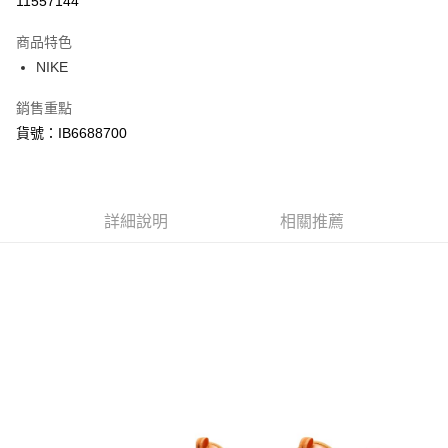
11557144
3 期 0 利率 每期
NT$1,026
21家銀行
商品特色
合作金庫商業銀行
第一商業銀行
LINE Pay
NIKE
華南商業銀行
彰化商業銀行
Apple Pay
上海商業儲蓄銀行
台北富邦商業銀行
銷售重點
國泰世華商業銀行
兆豐國際商業銀行
悠遊付
貨號：IB6688700
臺灣中小企業銀行
台中商業銀行
匯豐（台灣）商業銀行
華泰商業銀行
Google Pay
聯邦商業銀行
遠東國際商業銀行
元大商業銀行
永豐商業銀行
全盈+PAY
玉山商業銀行
詳細說明
星展（台灣）商業銀行
相關推薦
台新國際商業銀行
中國信託商業銀行
AFTEE先享後付
台灣樂天信用卡公司
相關說明
【關於「AFTEE先享後付」】
AFTEE先享後付是「在收到商品之後才付款」的支付方式。 讓您購物簡單
運送方式
便利好安心！
１．簡單：不需註冊會員、不需綁卡、不需儲值。
宅配
２．便利：只要手機號碼，簡訊認證，即可結帳。
每筆NT$120，滿NT$1,500(含以上)免運費
３．安心：先確認商品／服務後，再付款。
【「AFTEE先享後付」結帳流程】
１．於結帳方式選擇「AFTEE先享後付」後，將跳轉至「AFTEE先享後付」