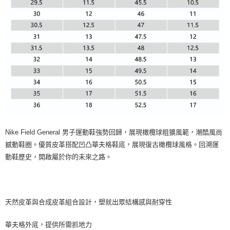
Nike Field General 男子運動鞋強勢回歸，展現橄欖球粗獷風範，潮酷風尚
撼動鞋圈。優質皮革搭配凹凸華夫格鞋底，展現復古橄欖球風格。回溯運
動鞋歷史，開啟屬於你的未來之路。
天然皮革與合成皮革組合設計，塑就出眾結構感與耐穿性
華夫格外底，提供所需抓地力