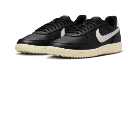
１．於結帳方式選擇「AFTEE先享後付」後，將跳轉至「AFTEE先享後付」
結帳頁面，進行簡訊認證並確認金額後，即可完成結帳。
２．訂單成立數日內，您將收到繳費通知簡訊。
３．收到繳費通知簡訊後14天內，點擊此簡訊中的連結，可透過四大超商／
ATM／網路銀行／等多元方式進行付款，方視為交易完成。
※ 請注意：結帳手續完成當下不需立刻繳費，但若您需要取消訂單，請聯絡
購買商品的店家。未經商家同意取消之訂單仍視為有效，需透過AFTEE先享
後付繳納相關費用。
※ 交易是否成功請以「AFTEE先享後付 」之結帳頁面顯示為準，若有關於
是否繳費成功／繳費後需取消欲退款等相關疑問，請聯繫「AFTEE先享後付
客戶支援中心」
https://netprotections.freshdesk.com/support/home
【注意事項】
１．透過由恩沛科技股份有限公司提供之「AFTEE先享後付」服務完成之交
易，需依本服務之必要範圍內提供個人資料，並將交易相關給付款項請求債
權轉讓予恩沛科技股份有限公司。
２．關於個人資料處理事宜，請瀏覽以下網址：
https://aftee.tw/terms/#terms3
３．未成年的使用者請事先徵得法定代理人或監護人之同意方可使用
「AFTEE先享後付」，若未經同意申辦者引起之損失，本公司不負相關責
任。
４．使用「AFTEE先享後付」時，將依據個別帳號之用戶狀況，依本公司即
時審查核予不同之上限額度；若仍有額度不足之情形，本公司將視審查結果
請求用戶進行身份認證。
５．嚴禁一人註冊多個帳號或使用他人資訊註冊。若發現惡意使用之情形，