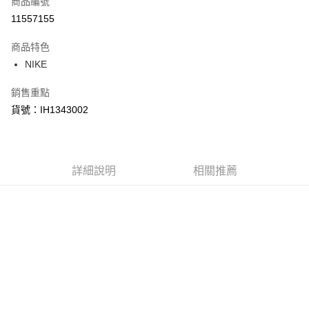
商品編號
信用卡分期付款
11557155
3 期 0 利率 每期
NT$720
21家銀行
商品特色
合作金庫商業銀行
第一商業銀行
LINE Pay
NIKE
華南商業銀行
彰化商業銀行
Apple Pay
上海商業儲蓄銀行
台北富邦商業銀行
銷售重點
國泰世華商業銀行
兆豐國際商業銀行
悠遊付
貨號：IH1343002
臺灣中小企業銀行
台中商業銀行
匯豐（台灣）商業銀行
華泰商業銀行
Google Pay
聯邦商業銀行
遠東國際商業銀行
元大商業銀行
永豐商業銀行
全盈+PAY
玉山商業銀行
詳細說明
星展（台灣）商業銀行
相關推薦
台新國際商業銀行
中國信託商業銀行
AFTEE先享後付
台灣樂天信用卡公司
相關說明
【關於「AFTEE先享後付」】
AFTEE先享後付是「在收到商品之後才付款」的支付方式。 讓您購物簡單
運送方式
便利好安心！
１．簡單：不需註冊會員、不需綁卡、不需儲值。
宅配
２．便利：只要手機號碼，簡訊認證，即可結帳。
每筆NT$120，滿NT$1,500(含以上)免運費
３．安心：先確認商品／服務後，再付款。
【「AFTEE先享後付」結帳流程】