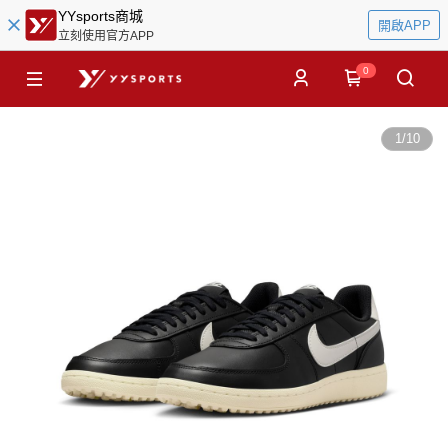
YYsports商城
開啟APP
立刻使用官方APP
0
1
/
10