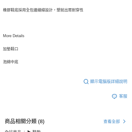
橡膠鞋底採用全包邊縫線設計，塑就出眾耐穿性
More Details
加墊鞋口
泡綿中底
顯示電腦版詳細說明
客服
商品相關分類 (8)
查看全部
全站商品
▶ 鞋款