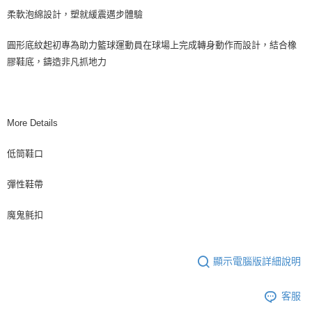
柔軟泡綿設計，塑就緩震邁步體驗
圓形底紋起初專為助力籃球運動員在球場上完成轉身動作而設計，結合橡
膠鞋底，鑄造非凡抓地力
More Details
低筒鞋口
彈性鞋帶
魔鬼氈扣
顯示電腦版詳細說明
客服