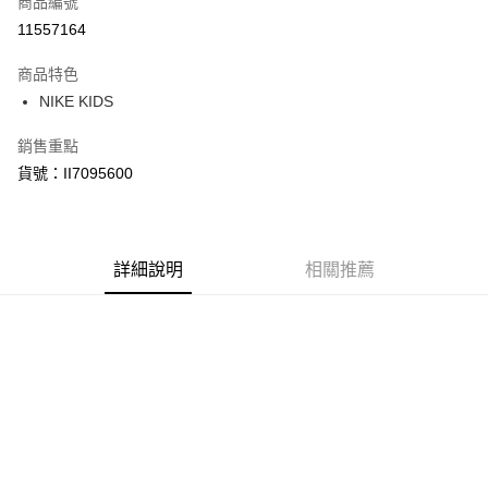
商品編號
信用卡分期付款
11557164
3 期 0 利率 每期
NT$606
21家銀行
商品特色
合作金庫商業銀行
第一商業銀行
LINE Pay
NIKE KIDS
華南商業銀行
彰化商業銀行
Apple Pay
上海商業儲蓄銀行
台北富邦商業銀行
銷售重點
國泰世華商業銀行
兆豐國際商業銀行
悠遊付
貨號：II7095600
臺灣中小企業銀行
台中商業銀行
匯豐（台灣）商業銀行
華泰商業銀行
Google Pay
聯邦商業銀行
遠東國際商業銀行
元大商業銀行
永豐商業銀行
全盈+PAY
玉山商業銀行
詳細說明
星展（台灣）商業銀行
相關推薦
台新國際商業銀行
中國信託商業銀行
AFTEE先享後付
台灣樂天信用卡公司
相關說明
【關於「AFTEE先享後付」】
AFTEE先享後付是「在收到商品之後才付款」的支付方式。 讓您購物簡單
運送方式
便利好安心！
１．簡單：不需註冊會員、不需綁卡、不需儲值。
宅配
２．便利：只要手機號碼，簡訊認證，即可結帳。
每筆NT$120，滿NT$1,500(含以上)免運費
３．安心：先確認商品／服務後，再付款。
【「AFTEE先享後付」結帳流程】