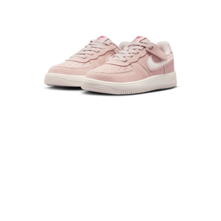
１．於結帳方式選擇「AFTEE先享後付」後，將跳轉至「AFTEE先享後付」
結帳頁面，進行簡訊認證並確認金額後，即可完成結帳。
２．訂單成立數日內，您將收到繳費通知簡訊。
３．收到繳費通知簡訊後14天內，點擊此簡訊中的連結，可透過四大超商／
ATM／網路銀行／等多元方式進行付款，方視為交易完成。
※ 請注意：結帳手續完成當下不需立刻繳費，但若您需要取消訂單，請聯絡
購買商品的店家。未經商家同意取消之訂單仍視為有效，需透過AFTEE先享
後付繳納相關費用。
※ 交易是否成功請以「AFTEE先享後付 」之結帳頁面顯示為準，若有關於
是否繳費成功／繳費後需取消欲退款等相關疑問，請聯繫「AFTEE先享後付
客戶支援中心」
https://netprotections.freshdesk.com/support/home
【注意事項】
１．透過由恩沛科技股份有限公司提供之「AFTEE先享後付」服務完成之交
易，需依本服務之必要範圍內提供個人資料，並將交易相關給付款項請求債
權轉讓予恩沛科技股份有限公司。
２．關於個人資料處理事宜，請瀏覽以下網址：
https://aftee.tw/terms/#terms3
３．未成年的使用者請事先徵得法定代理人或監護人之同意方可使用
「AFTEE先享後付」，若未經同意申辦者引起之損失，本公司不負相關責
任。
４．使用「AFTEE先享後付」時，將依據個別帳號之用戶狀況，依本公司即
時審查核予不同之上限額度；若仍有額度不足之情形，本公司將視審查結果
請求用戶進行身份認證。
５．嚴禁一人註冊多個帳號或使用他人資訊註冊。若發現惡意使用之情形，