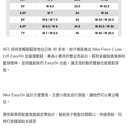
AF1 保持其暢銷鞋款地位已有 40 多年，如今煥新推出 Nike Force 1 Low
LV8 EasyOn 幼童運動鞋，專為小寶貝的雙足而設計。鞋款承載經典風格和
籃球精神，並搭載創新的 EasyOn 功能，讓活潑好動的雙腳也能輕鬆穿
脫。
Nike EasyOn 設計方便實用，方便小朋友自行穿脫，讓他們可以專注暢
玩。
彈性鞋帶搭配魔鬼氈固定帶設計，幫助孩子輕鬆拉開鞋口，快速穿脫，同
時打造穩固貼合感受