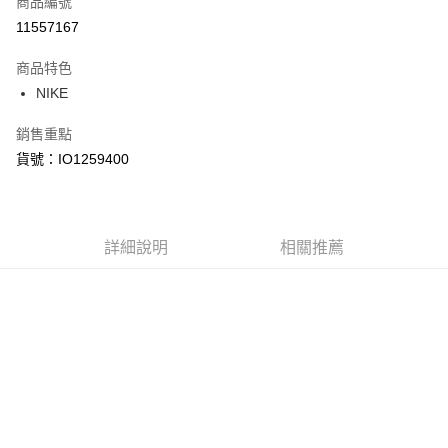
商品編號
信用卡分期付款
11557167
3 期 0 利率 每期
NT$933
21家銀行
商品特色
合作金庫商業銀行
第一商業銀行
LINE Pay
NIKE
華南商業銀行
彰化商業銀行
Apple Pay
上海商業儲蓄銀行
台北富邦商業銀行
銷售重點
國泰世華商業銀行
兆豐國際商業銀行
悠遊付
貨號：IO1259400
臺灣中小企業銀行
台中商業銀行
匯豐（台灣）商業銀行
華泰商業銀行
Google Pay
聯邦商業銀行
遠東國際商業銀行
元大商業銀行
永豐商業銀行
全盈+PAY
玉山商業銀行
詳細說明
星展（台灣）商業銀行
相關推薦
台新國際商業銀行
中國信託商業銀行
AFTEE先享後付
台灣樂天信用卡公司
相關說明
【關於「AFTEE先享後付」】
AFTEE先享後付是「在收到商品之後才付款」的支付方式。 讓您購物簡單
運送方式
便利好安心！
１．簡單：不需註冊會員、不需綁卡、不需儲值。
宅配
２．便利：只要手機號碼，簡訊認證，即可結帳。
每筆NT$120，滿NT$1,500(含以上)免運費
３．安心：先確認商品／服務後，再付款。
【「AFTEE先享後付」結帳流程】