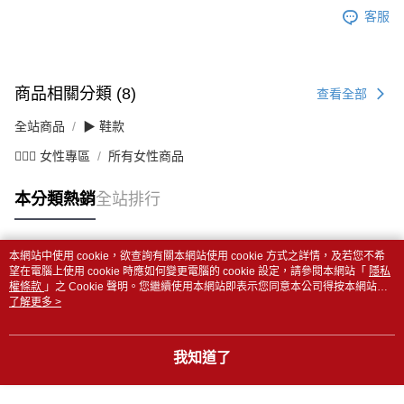
客服
商品相關分類 (8)
查看全部
全站商品
▶ 鞋款
💁🏻‍♀️ 女性專區
所有女性商品
本分類熱銷
全站排行
本網站中使用 cookie，欲查詢有關本網站使用 cookie 方式之詳情，及若您不希
熱門標籤
望在電腦上使用 cookie 時應如何變更電腦的 cookie 設定，請參閱本網站「
隱私
權條款
」之 Cookie 聲明。您繼續使用本網站即表示您同意本公司得按本網站使
用條款之 Cookie 聲明使用 cookie。
了解更多 >
我知道了