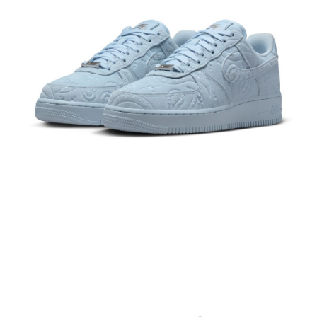
１．於結帳方式選擇「AFTEE先享後付」後，將跳轉至「AFTEE先享後付」
結帳頁面，進行簡訊認證並確認金額後，即可完成結帳。
２．訂單成立數日內，您將收到繳費通知簡訊。
３．收到繳費通知簡訊後14天內，點擊此簡訊中的連結，可透過四大超商／
ATM／網路銀行／等多元方式進行付款，方視為交易完成。
※ 請注意：結帳手續完成當下不需立刻繳費，但若您需要取消訂單，請聯絡
購買商品的店家。未經商家同意取消之訂單仍視為有效，需透過AFTEE先享
後付繳納相關費用。
※ 交易是否成功請以「AFTEE先享後付 」之結帳頁面顯示為準，若有關於
是否繳費成功／繳費後需取消欲退款等相關疑問，請聯繫「AFTEE先享後付
客戶支援中心」
https://netprotections.freshdesk.com/support/home
【注意事項】
１．透過由恩沛科技股份有限公司提供之「AFTEE先享後付」服務完成之交
易，需依本服務之必要範圍內提供個人資料，並將交易相關給付款項請求債
權轉讓予恩沛科技股份有限公司。
２．關於個人資料處理事宜，請瀏覽以下網址：
https://aftee.tw/terms/#terms3
３．未成年的使用者請事先徵得法定代理人或監護人之同意方可使用
「AFTEE先享後付」，若未經同意申辦者引起之損失，本公司不負相關責
任。
４．使用「AFTEE先享後付」時，將依據個別帳號之用戶狀況，依本公司即
時審查核予不同之上限額度；若仍有額度不足之情形，本公司將視審查結果
請求用戶進行身份認證。
５．嚴禁一人註冊多個帳號或使用他人資訊註冊。若發現惡意使用之情形，