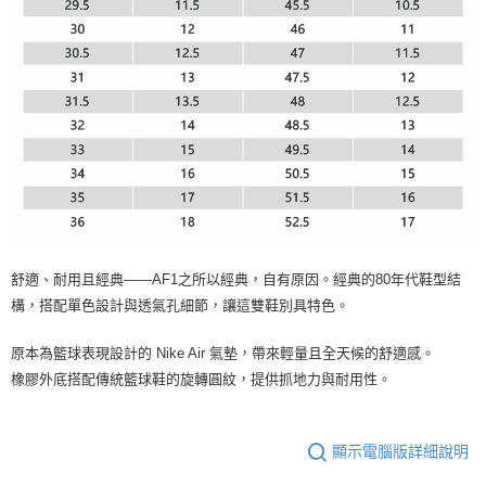
舒適、耐用且經典——AF1之所以經典，自有原因。經典的80年代鞋型結
構，搭配單色設計與透氣孔細節，讓這雙鞋別具特色。
原本為籃球表現設計的 Nike Air 氣墊，帶來輕量且全天候的舒適感。
橡膠外底搭配傳統籃球鞋的旋轉圓紋，提供抓地力與耐用性。
顯示電腦版詳細說明