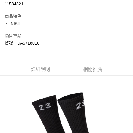
信用卡分期付款
11584821
3 期 0 利率 每期
NT$150
21家銀行
商品特色
合作金庫商業銀行
第一商業銀行
LINE Pay
NIKE
華南商業銀行
彰化商業銀行
Apple Pay
上海商業儲蓄銀行
台北富邦商業銀行
銷售重點
國泰世華商業銀行
兆豐國際商業銀行
悠遊付
貨號：DA5718010
臺灣中小企業銀行
台中商業銀行
匯豐（台灣）商業銀行
華泰商業銀行
Google Pay
聯邦商業銀行
遠東國際商業銀行
元大商業銀行
永豐商業銀行
全盈+PAY
玉山商業銀行
詳細說明
星展（台灣）商業銀行
相關推薦
台新國際商業銀行
中國信託商業銀行
AFTEE先享後付
台灣樂天信用卡公司
相關說明
【關於「AFTEE先享後付」】
AFTEE先享後付是「在收到商品之後才付款」的支付方式。 讓您購物簡單
運送方式
便利好安心！
１．簡單：不需註冊會員、不需綁卡、不需儲值。
宅配
２．便利：只要手機號碼，簡訊認證，即可結帳。
每筆NT$120，滿NT$1,500(含以上)免運費
３．安心：先確認商品／服務後，再付款。
【「AFTEE先享後付」結帳流程】
１．於結帳方式選擇「AFTEE先享後付」後，將跳轉至「AFTEE先享後付」