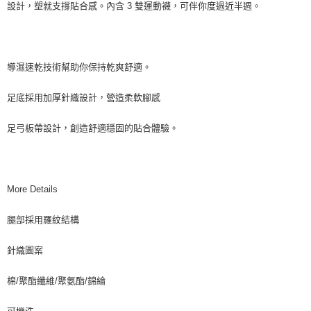
設計，塑就支撐貼合感。內含 3 雙運動襪，可伴你度過近半週。
導濕速乾技術幫助你保持乾爽舒適。
足底採用加厚針織設計，營造柔軟腳感
足弓板帶設計，創造舒適穩固的貼合體驗。
More Details
腿部採用羅紋結構
針織圖案
棉/聚酯纖維/聚氨酯/錦綸