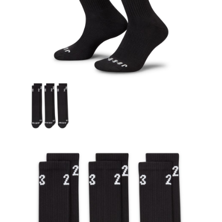
結帳頁面，進行簡訊認證並確認金額後，即可完成結帳。
２．訂單成立數日內，您將收到繳費通知簡訊。
３．收到繳費通知簡訊後14天內，點擊此簡訊中的連結，可透過四大超商／
ATM／網路銀行／等多元方式進行付款，方視為交易完成。
※ 請注意：結帳手續完成當下不需立刻繳費，但若您需要取消訂單，請聯絡
購買商品的店家。未經商家同意取消之訂單仍視為有效，需透過AFTEE先享
後付繳納相關費用。
※ 交易是否成功請以「AFTEE先享後付 」之結帳頁面顯示為準，若有關於
是否繳費成功／繳費後需取消欲退款等相關疑問，請聯繫「AFTEE先享後付
客戶支援中心」
https://netprotections.freshdesk.com/support/home
【注意事項】
１．透過由恩沛科技股份有限公司提供之「AFTEE先享後付」服務完成之交
易，需依本服務之必要範圍內提供個人資料，並將交易相關給付款項請求債
權轉讓予恩沛科技股份有限公司。
２．關於個人資料處理事宜，請瀏覽以下網址：
https://aftee.tw/terms/#terms3
３．未成年的使用者請事先徵得法定代理人或監護人之同意方可使用
「AFTEE先享後付」，若未經同意申辦者引起之損失，本公司不負相關責
任。
４．使用「AFTEE先享後付」時，將依據個別帳號之用戶狀況，依本公司即
時審查核予不同之上限額度；若仍有額度不足之情形，本公司將視審查結果
請求用戶進行身份認證。
５．嚴禁一人註冊多個帳號或使用他人資訊註冊。若發現惡意使用之情形，