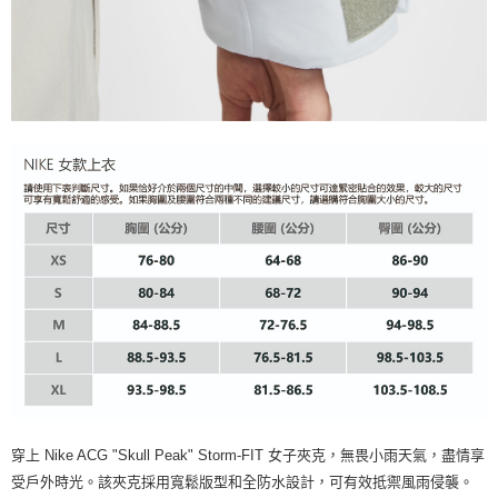
穿上 Nike ACG "Skull Peak" Storm-FIT 女子夾克，無畏小雨天氣，盡情享
受戶外時光。該夾克採用寬鬆版型和全防水設計，可有效抵禦風雨侵襲。