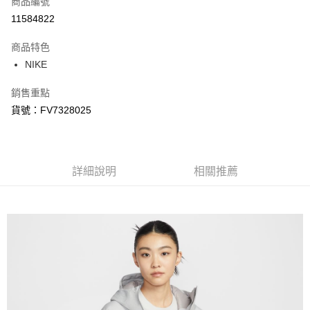
商品編號
信用卡分期付款
11584822
3 期 0 利率 每期
NT$1,768
21家銀行
商品特色
合作金庫商業銀行
第一商業銀行
LINE Pay
NIKE
華南商業銀行
彰化商業銀行
Apple Pay
上海商業儲蓄銀行
台北富邦商業銀行
銷售重點
國泰世華商業銀行
兆豐國際商業銀行
悠遊付
貨號：FV7328025
臺灣中小企業銀行
台中商業銀行
匯豐（台灣）商業銀行
華泰商業銀行
Google Pay
聯邦商業銀行
遠東國際商業銀行
元大商業銀行
永豐商業銀行
全盈+PAY
玉山商業銀行
詳細說明
星展（台灣）商業銀行
相關推薦
台新國際商業銀行
中國信託商業銀行
AFTEE先享後付
台灣樂天信用卡公司
相關說明
【關於「AFTEE先享後付」】
AFTEE先享後付是「在收到商品之後才付款」的支付方式。 讓您購物簡單
運送方式
便利好安心！
１．簡單：不需註冊會員、不需綁卡、不需儲值。
宅配
２．便利：只要手機號碼，簡訊認證，即可結帳。
每筆NT$120，滿NT$1,500(含以上)免運費
３．安心：先確認商品／服務後，再付款。
【「AFTEE先享後付」結帳流程】