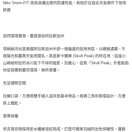
Nike Storm-FIT 技術具備出眾的防護性能，有助於在惡劣天氣條件下保持
舒適
自然環境實測，靈感源自阿拉斯加州
塔納納河谷是美國阿拉斯加州中部一個偏遠的低地地區，以繚繞濃霧、午
夜陽光和嚴寒天氣而聞名。其是斯卡爾峰 (Skull Peak) 的所在地，這座小
山峰給附近的冰川投下不祥的陰影。別擔心，這款「Skull Peak」外套能助
你從容應對嚴苛環境，無所畏懼。
充足儲物空間
拉鍊口袋，方便將雙手插入或存放基本物品。經典三角形鉤環設計，方便
掛上鑰匙。
禦寒保暖
夾克填充物採用拒水纖維混紡而成，打造可媲美羽絨的出色保暖性、蓬鬆