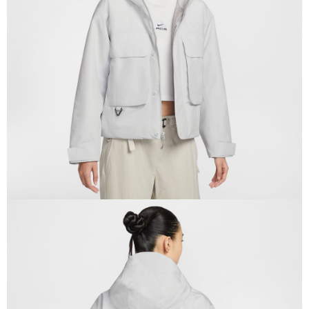
１．於結帳方式選擇「AFTEE先享後付」後，將跳轉至「AFTEE先享後付」
結帳頁面，進行簡訊認證並確認金額後，即可完成結帳。
２．訂單成立數日內，您將收到繳費通知簡訊。
３．收到繳費通知簡訊後14天內，點擊此簡訊中的連結，可透過四大超商／
ATM／網路銀行／等多元方式進行付款，方視為交易完成。
※ 請注意：結帳手續完成當下不需立刻繳費，但若您需要取消訂單，請聯絡
購買商品的店家。未經商家同意取消之訂單仍視為有效，需透過AFTEE先享
後付繳納相關費用。
※ 交易是否成功請以「AFTEE先享後付 」之結帳頁面顯示為準，若有關於
是否繳費成功／繳費後需取消欲退款等相關疑問，請聯繫「AFTEE先享後付
客戶支援中心」
https://netprotections.freshdesk.com/support/home
【注意事項】
１．透過由恩沛科技股份有限公司提供之「AFTEE先享後付」服務完成之交
易，需依本服務之必要範圍內提供個人資料，並將交易相關給付款項請求債
權轉讓予恩沛科技股份有限公司。
２．關於個人資料處理事宜，請瀏覽以下網址：
https://aftee.tw/terms/#terms3
３．未成年的使用者請事先徵得法定代理人或監護人之同意方可使用
「AFTEE先享後付」，若未經同意申辦者引起之損失，本公司不負相關責
任。
４．使用「AFTEE先享後付」時，將依據個別帳號之用戶狀況，依本公司即
時審查核予不同之上限額度；若仍有額度不足之情形，本公司將視審查結果
請求用戶進行身份認證。
５．嚴禁一人註冊多個帳號或使用他人資訊註冊。若發現惡意使用之情形，