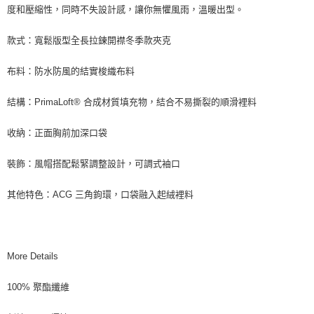
度和壓縮性，同時不失設計感，讓你無懼風雨，溫暖出型。
款式：寬鬆版型全長拉鍊開襟冬季款夾克
布料：防水防風的結實梭織布料
結構：PrimaLoft® 合成材質填充物，結合不易撕裂的順滑裡料
收納：正面胸前加深口袋
裝飾：風帽搭配鬆緊調整設計，可調式袖口
其他特色：ACG 三角鉤環，口袋融入起絨裡料
More Details
100% 聚酯纖維