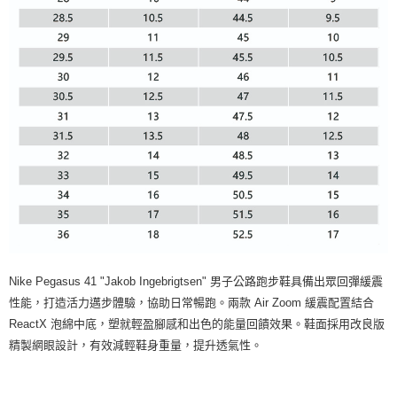
Nike Pegasus 41 "Jakob Ingebrigtsen" 男子公路跑步鞋具備出眾回彈緩震
性能，打造活力邁步體驗，協助日常暢跑。兩款 Air Zoom 緩震配置結合
ReactX 泡綿中底，塑就輕盈腳感和出色的能量回饋效果。鞋面採用改良版
精製網眼設計，有效減輕鞋身重量，提升透氣性。