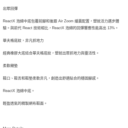
出眾回彈
ReactX 泡綿中底包覆前腳和後跟 Air Zoom 緩震配置，塑就活力邁步體
驗。與前代 React 技術相比，ReactX 泡綿的回彈響應性能高出 13%。
華夫格底紋，非凡抓地力
經典橡膠大底結合華夫格底紋，塑就出眾抓地力與靈活性。
柔軟襯墊
鞋口、鞋舌和鞋墊柔軟非凡，創造出舒適貼合的穩固腳感。
ReactX 泡綿中底。
輕盈透氣的精製網布鞋面。