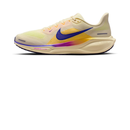
１．於結帳方式選擇「AFTEE先享後付」後，將跳轉至「AFTEE先享後付」
結帳頁面，進行簡訊認證並確認金額後，即可完成結帳。
２．訂單成立數日內，您將收到繳費通知簡訊。
３．收到繳費通知簡訊後14天內，點擊此簡訊中的連結，可透過四大超商／
ATM／網路銀行／等多元方式進行付款，方視為交易完成。
※ 請注意：結帳手續完成當下不需立刻繳費，但若您需要取消訂單，請聯絡
購買商品的店家。未經商家同意取消之訂單仍視為有效，需透過AFTEE先享
後付繳納相關費用。
※ 交易是否成功請以「AFTEE先享後付 」之結帳頁面顯示為準，若有關於
是否繳費成功／繳費後需取消欲退款等相關疑問，請聯繫「AFTEE先享後付
客戶支援中心」
https://netprotections.freshdesk.com/support/home
【注意事項】
１．透過由恩沛科技股份有限公司提供之「AFTEE先享後付」服務完成之交
易，需依本服務之必要範圍內提供個人資料，並將交易相關給付款項請求債
權轉讓予恩沛科技股份有限公司。
２．關於個人資料處理事宜，請瀏覽以下網址：
https://aftee.tw/terms/#terms3
３．未成年的使用者請事先徵得法定代理人或監護人之同意方可使用
「AFTEE先享後付」，若未經同意申辦者引起之損失，本公司不負相關責
任。
４．使用「AFTEE先享後付」時，將依據個別帳號之用戶狀況，依本公司即
時審查核予不同之上限額度；若仍有額度不足之情形，本公司將視審查結果
請求用戶進行身份認證。
５．嚴禁一人註冊多個帳號或使用他人資訊註冊。若發現惡意使用之情形，