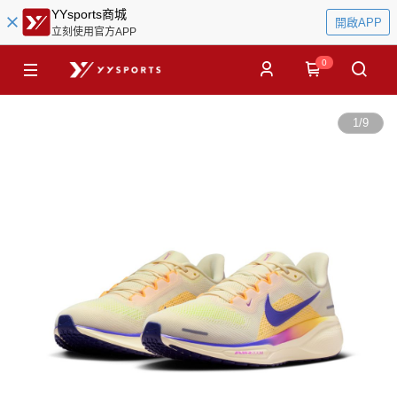
YYsports商城
開啟APP
立刻使用官方APP
0
1
/
9