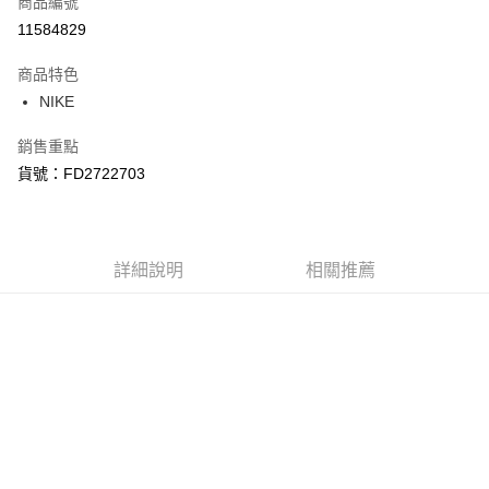
商品編號
信用卡分期付款
11584829
3 期 0 利率 每期
NT$785
21家銀行
商品特色
合作金庫商業銀行
第一商業銀行
LINE Pay
NIKE
華南商業銀行
彰化商業銀行
Apple Pay
上海商業儲蓄銀行
台北富邦商業銀行
銷售重點
國泰世華商業銀行
兆豐國際商業銀行
悠遊付
貨號：FD2722703
臺灣中小企業銀行
台中商業銀行
匯豐（台灣）商業銀行
華泰商業銀行
Google Pay
聯邦商業銀行
遠東國際商業銀行
元大商業銀行
永豐商業銀行
全盈+PAY
玉山商業銀行
詳細說明
星展（台灣）商業銀行
相關推薦
台新國際商業銀行
中國信託商業銀行
AFTEE先享後付
台灣樂天信用卡公司
相關說明
【關於「AFTEE先享後付」】
AFTEE先享後付是「在收到商品之後才付款」的支付方式。 讓您購物簡單
運送方式
便利好安心！
１．簡單：不需註冊會員、不需綁卡、不需儲值。
宅配
２．便利：只要手機號碼，簡訊認證，即可結帳。
每筆NT$120，滿NT$1,500(含以上)免運費
３．安心：先確認商品／服務後，再付款。
【「AFTEE先享後付」結帳流程】