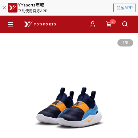
YYsports商城
開啟APP
立刻使用官方APP
0
1
/
8