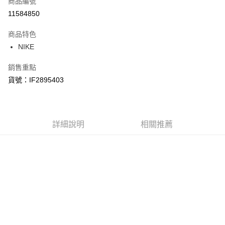
商品編號
信用卡分期付款
11584850
3 期 0 利率 每期
NT$350
21家銀行
商品特色
合作金庫商業銀行
第一商業銀行
LINE Pay
NIKE
華南商業銀行
彰化商業銀行
Apple Pay
上海商業儲蓄銀行
台北富邦商業銀行
銷售重點
國泰世華商業銀行
兆豐國際商業銀行
悠遊付
貨號：IF2895403
臺灣中小企業銀行
台中商業銀行
匯豐（台灣）商業銀行
華泰商業銀行
Google Pay
聯邦商業銀行
遠東國際商業銀行
元大商業銀行
永豐商業銀行
全盈+PAY
玉山商業銀行
詳細說明
星展（台灣）商業銀行
相關推薦
台新國際商業銀行
中國信託商業銀行
AFTEE先享後付
台灣樂天信用卡公司
相關說明
【關於「AFTEE先享後付」】
AFTEE先享後付是「在收到商品之後才付款」的支付方式。 讓您購物簡單
運送方式
便利好安心！
１．簡單：不需註冊會員、不需綁卡、不需儲值。
宅配
２．便利：只要手機號碼，簡訊認證，即可結帳。
每筆NT$120，滿NT$1,500(含以上)免運費
３．安心：先確認商品／服務後，再付款。
【「AFTEE先享後付」結帳流程】