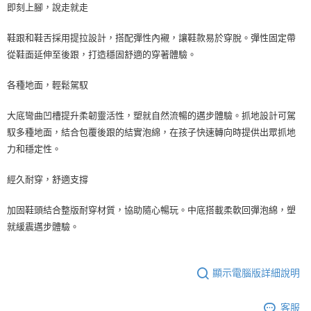
即刻上腳，說走就走
鞋跟和鞋舌採用提拉設計，搭配彈性內襯，讓鞋款易於穿脫。彈性固定帶
從鞋面延伸至後跟，打造穩固舒適的穿著體驗。
各種地面，輕鬆駕馭
大底彎曲凹槽提升柔韌靈活性，塑就自然流暢的邁步體驗。抓地設計可駕
馭多種地面，結合包覆後跟的結實泡綿，在孩子快速轉向時提供出眾抓地
力和穩定性。
經久耐穿，舒適支撐
加固鞋頭結合整版耐穿材質，協助隨心暢玩。中底搭載柔軟回彈泡綿，塑
就緩震邁步體驗。
顯示電腦版詳細說明
客服