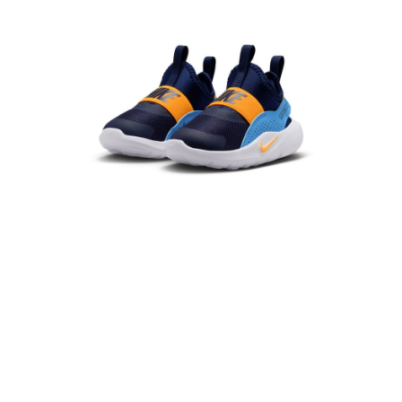
１．於結帳方式選擇「AFTEE先享後付」後，將跳轉至「AFTEE先享後付」
結帳頁面，進行簡訊認證並確認金額後，即可完成結帳。
２．訂單成立數日內，您將收到繳費通知簡訊。
３．收到繳費通知簡訊後14天內，點擊此簡訊中的連結，可透過四大超商／
ATM／網路銀行／等多元方式進行付款，方視為交易完成。
※ 請注意：結帳手續完成當下不需立刻繳費，但若您需要取消訂單，請聯絡
購買商品的店家。未經商家同意取消之訂單仍視為有效，需透過AFTEE先享
後付繳納相關費用。
※ 交易是否成功請以「AFTEE先享後付 」之結帳頁面顯示為準，若有關於
是否繳費成功／繳費後需取消欲退款等相關疑問，請聯繫「AFTEE先享後付
客戶支援中心」
https://netprotections.freshdesk.com/support/home
【注意事項】
１．透過由恩沛科技股份有限公司提供之「AFTEE先享後付」服務完成之交
易，需依本服務之必要範圍內提供個人資料，並將交易相關給付款項請求債
權轉讓予恩沛科技股份有限公司。
２．關於個人資料處理事宜，請瀏覽以下網址：
https://aftee.tw/terms/#terms3
３．未成年的使用者請事先徵得法定代理人或監護人之同意方可使用
「AFTEE先享後付」，若未經同意申辦者引起之損失，本公司不負相關責
任。
４．使用「AFTEE先享後付」時，將依據個別帳號之用戶狀況，依本公司即
時審查核予不同之上限額度；若仍有額度不足之情形，本公司將視審查結果
請求用戶進行身份認證。
５．嚴禁一人註冊多個帳號或使用他人資訊註冊。若發現惡意使用之情形，