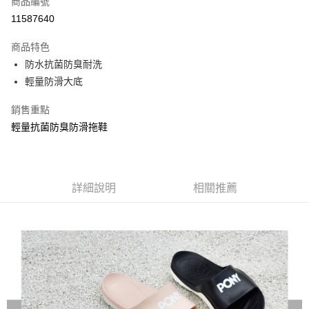
商品編號
信用卡分期付款
11587640
3 期 0 利率 每期
NT$196
21家銀行
商品特色
合作金庫商業銀行
第一商業銀行
LINE Pay
防水抗菌防臭耐洗
華南商業銀行
彰化商業銀行
輕量防滑大底
Apple Pay
上海商業儲蓄銀行
台北富邦商業銀行
國泰世華商業銀行
兆豐國際商業銀行
悠遊付
銷售重點
臺灣中小企業銀行
台中商業銀行
輕量抗菌防臭防滑拖鞋
匯豐（台灣）商業銀行
華泰商業銀行
Google Pay
聯邦商業銀行
遠東國際商業銀行
元大商業銀行
永豐商業銀行
全盈+PAY
玉山商業銀行
星展（台灣）商業銀行
台新國際商業銀行
中國信託商業銀行
AFTEE先享後付
詳細說明
相關推薦
台灣樂天信用卡公司
相關說明
【關於「AFTEE先享後付」】
AFTEE先享後付是「在收到商品之後才付款」的支付方式。 讓您購物簡單
運送方式
便利好安心！
１．簡單：不需註冊會員、不需綁卡、不需儲值。
宅配
２．便利：只要手機號碼，簡訊認證，即可結帳。
每筆NT$120，滿NT$1,500(含以上)免運費
３．安心：先確認商品／服務後，再付款。
【「AFTEE先享後付」結帳流程】