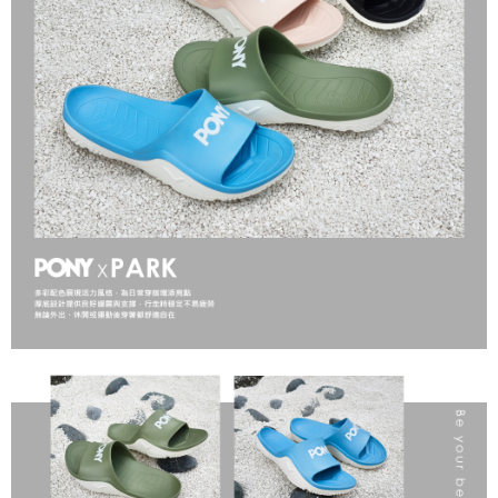
１．於結帳方式選擇「AFTEE先享後付」後，將跳轉至「AFTEE先享後付」
結帳頁面，進行簡訊認證並確認金額後，即可完成結帳。
２．訂單成立數日內，您將收到繳費通知簡訊。
３．收到繳費通知簡訊後14天內，點擊此簡訊中的連結，可透過四大超商／
ATM／網路銀行／等多元方式進行付款，方視為交易完成。
※ 請注意：結帳手續完成當下不需立刻繳費，但若您需要取消訂單，請聯絡
購買商品的店家。未經商家同意取消之訂單仍視為有效，需透過AFTEE先享
後付繳納相關費用。
※ 交易是否成功請以「AFTEE先享後付 」之結帳頁面顯示為準，若有關於
是否繳費成功／繳費後需取消欲退款等相關疑問，請聯繫「AFTEE先享後付
客戶支援中心」
https://netprotections.freshdesk.com/support/home
【注意事項】
１．透過由恩沛科技股份有限公司提供之「AFTEE先享後付」服務完成之交
易，需依本服務之必要範圍內提供個人資料，並將交易相關給付款項請求債
權轉讓予恩沛科技股份有限公司。
２．關於個人資料處理事宜，請瀏覽以下網址：
https://aftee.tw/terms/#terms3
３．未成年的使用者請事先徵得法定代理人或監護人之同意方可使用
「AFTEE先享後付」，若未經同意申辦者引起之損失，本公司不負相關責
任。
４．使用「AFTEE先享後付」時，將依據個別帳號之用戶狀況，依本公司即
時審查核予不同之上限額度；若仍有額度不足之情形，本公司將視審查結果
請求用戶進行身份認證。
５．嚴禁一人註冊多個帳號或使用他人資訊註冊。若發現惡意使用之情形，