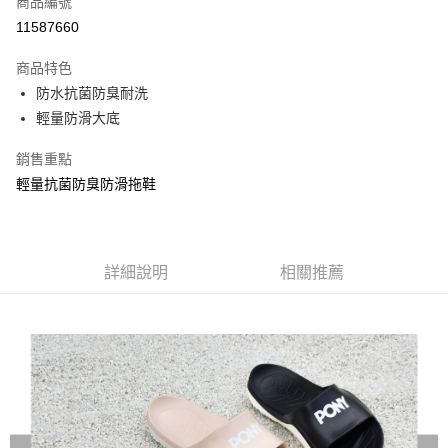
商品編號
信用卡分期付款
11587660
3 期 0 利率 每期
NT$196
21家銀行
商品特色
合作金庫商業銀行
第一商業銀行
LINE Pay
防水抗菌防臭耐洗
華南商業銀行
彰化商業銀行
輕量防滑大底
Apple Pay
上海商業儲蓄銀行
台北富邦商業銀行
國泰世華商業銀行
兆豐國際商業銀行
悠遊付
銷售重點
臺灣中小企業銀行
台中商業銀行
輕量抗菌防臭防滑拖鞋
匯豐（台灣）商業銀行
華泰商業銀行
Google Pay
聯邦商業銀行
遠東國際商業銀行
元大商業銀行
永豐商業銀行
全盈+PAY
玉山商業銀行
星展（台灣）商業銀行
台新國際商業銀行
中國信託商業銀行
AFTEE先享後付
詳細說明
相關推薦
台灣樂天信用卡公司
相關說明
【關於「AFTEE先享後付」】
AFTEE先享後付是「在收到商品之後才付款」的支付方式。 讓您購物簡單
運送方式
便利好安心！
１．簡單：不需註冊會員、不需綁卡、不需儲值。
宅配
２．便利：只要手機號碼，簡訊認證，即可結帳。
每筆NT$120，滿NT$1,500(含以上)免運費
３．安心：先確認商品／服務後，再付款。
【「AFTEE先享後付」結帳流程】