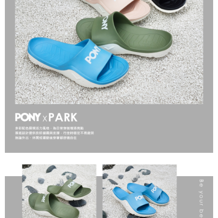
１．於結帳方式選擇「AFTEE先享後付」後，將跳轉至「AFTEE先享後付」
結帳頁面，進行簡訊認證並確認金額後，即可完成結帳。
２．訂單成立數日內，您將收到繳費通知簡訊。
３．收到繳費通知簡訊後14天內，點擊此簡訊中的連結，可透過四大超商／
ATM／網路銀行／等多元方式進行付款，方視為交易完成。
※ 請注意：結帳手續完成當下不需立刻繳費，但若您需要取消訂單，請聯絡
購買商品的店家。未經商家同意取消之訂單仍視為有效，需透過AFTEE先享
後付繳納相關費用。
※ 交易是否成功請以「AFTEE先享後付 」之結帳頁面顯示為準，若有關於
是否繳費成功／繳費後需取消欲退款等相關疑問，請聯繫「AFTEE先享後付
客戶支援中心」
https://netprotections.freshdesk.com/support/home
【注意事項】
１．透過由恩沛科技股份有限公司提供之「AFTEE先享後付」服務完成之交
易，需依本服務之必要範圍內提供個人資料，並將交易相關給付款項請求債
權轉讓予恩沛科技股份有限公司。
２．關於個人資料處理事宜，請瀏覽以下網址：
https://aftee.tw/terms/#terms3
３．未成年的使用者請事先徵得法定代理人或監護人之同意方可使用
「AFTEE先享後付」，若未經同意申辦者引起之損失，本公司不負相關責
任。
４．使用「AFTEE先享後付」時，將依據個別帳號之用戶狀況，依本公司即
時審查核予不同之上限額度；若仍有額度不足之情形，本公司將視審查結果
請求用戶進行身份認證。
５．嚴禁一人註冊多個帳號或使用他人資訊註冊。若發現惡意使用之情形，