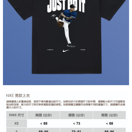
１．於結帳方式選擇「AFTEE先享後付」後，將跳轉至「AFTEE先享後付」
結帳頁面，進行簡訊認證並確認金額後，即可完成結帳。
２．訂單成立數日內，您將收到繳費通知簡訊。
３．收到繳費通知簡訊後14天內，點擊此簡訊中的連結，可透過四大超商／
ATM／網路銀行／等多元方式進行付款，方視為交易完成。
※ 請注意：結帳手續完成當下不需立刻繳費，但若您需要取消訂單，請聯絡
購買商品的店家。未經商家同意取消之訂單仍視為有效，需透過AFTEE先享
後付繳納相關費用。
※ 交易是否成功請以「AFTEE先享後付 」之結帳頁面顯示為準，若有關於
是否繳費成功／繳費後需取消欲退款等相關疑問，請聯繫「AFTEE先享後付
客戶支援中心」
https://netprotections.freshdesk.com/support/home
【注意事項】
１．透過由恩沛科技股份有限公司提供之「AFTEE先享後付」服務完成之交
易，需依本服務之必要範圍內提供個人資料，並將交易相關給付款項請求債
權轉讓予恩沛科技股份有限公司。
２．關於個人資料處理事宜，請瀏覽以下網址：
https://aftee.tw/terms/#terms3
３．未成年的使用者請事先徵得法定代理人或監護人之同意方可使用
「AFTEE先享後付」，若未經同意申辦者引起之損失，本公司不負相關責
任。
４．使用「AFTEE先享後付」時，將依據個別帳號之用戶狀況，依本公司即
時審查核予不同之上限額度；若仍有額度不足之情形，本公司將視審查結果
請求用戶進行身份認證。
５．嚴禁一人註冊多個帳號或使用他人資訊註冊。若發現惡意使用之情形，