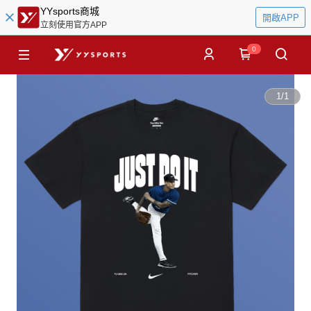
YYsports商城
開啟APP
立刻使用官方APP
0
1
/
1