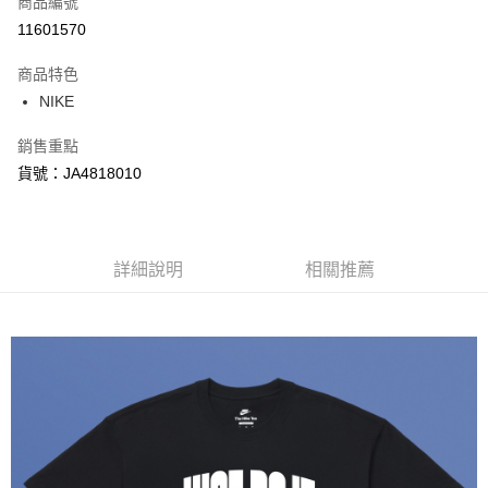
商品編號
信用卡分期付款
11601570
3 期 0 利率 每期
NT$298
21家銀行
商品特色
合作金庫商業銀行
第一商業銀行
LINE Pay
NIKE
華南商業銀行
彰化商業銀行
Apple Pay
上海商業儲蓄銀行
台北富邦商業銀行
銷售重點
國泰世華商業銀行
兆豐國際商業銀行
悠遊付
貨號：JA4818010
臺灣中小企業銀行
台中商業銀行
匯豐（台灣）商業銀行
華泰商業銀行
Google Pay
聯邦商業銀行
遠東國際商業銀行
元大商業銀行
永豐商業銀行
全盈+PAY
玉山商業銀行
詳細說明
星展（台灣）商業銀行
相關推薦
台新國際商業銀行
中國信託商業銀行
AFTEE先享後付
台灣樂天信用卡公司
相關說明
【關於「AFTEE先享後付」】
AFTEE先享後付是「在收到商品之後才付款」的支付方式。 讓您購物簡單
運送方式
便利好安心！
１．簡單：不需註冊會員、不需綁卡、不需儲值。
宅配
２．便利：只要手機號碼，簡訊認證，即可結帳。
每筆NT$120，滿NT$1,500(含以上)免運費
３．安心：先確認商品／服務後，再付款。
【「AFTEE先享後付」結帳流程】