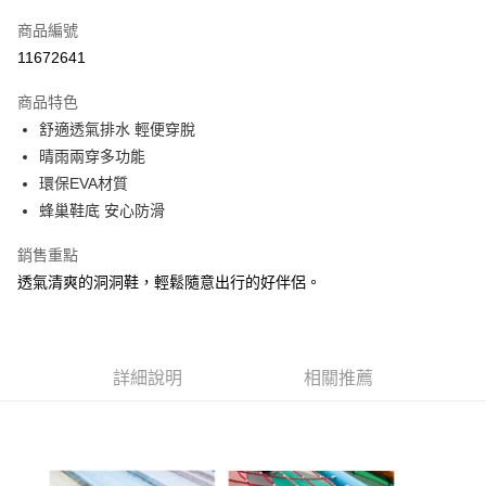
信用卡一次付款
商品編號
信用卡分期付款
11672641
3 期 0 利率 每期
NT$296
21家銀行
商品特色
合作金庫商業銀行
第一商業銀行
LINE Pay
舒適透氣排水 輕便穿脫
華南商業銀行
彰化商業銀行
晴雨兩穿多功能
Apple Pay
上海商業儲蓄銀行
台北富邦商業銀行
國泰世華商業銀行
兆豐國際商業銀行
環保EVA材質
悠遊付
臺灣中小企業銀行
台中商業銀行
蜂巢鞋底 安心防滑
匯豐（台灣）商業銀行
華泰商業銀行
Google Pay
聯邦商業銀行
遠東國際商業銀行
銷售重點
元大商業銀行
永豐商業銀行
全盈+PAY
透氣清爽的洞洞鞋，輕鬆隨意出行的好伴侶。
玉山商業銀行
星展（台灣）商業銀行
台新國際商業銀行
中國信託商業銀行
AFTEE先享後付
台灣樂天信用卡公司
相關說明
【關於「AFTEE先享後付」】
詳細說明
相關推薦
AFTEE先享後付是「在收到商品之後才付款」的支付方式。 讓您購物簡單
運送方式
便利好安心！
１．簡單：不需註冊會員、不需綁卡、不需儲值。
宅配
２．便利：只要手機號碼，簡訊認證，即可結帳。
每筆NT$120，滿NT$1,500(含以上)免運費
３．安心：先確認商品／服務後，再付款。