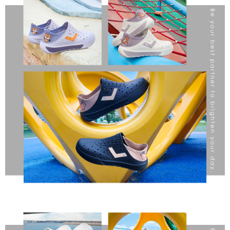
【「AFTEE先享後付」結帳流程】
１．於結帳方式選擇「AFTEE先享後付」後，將跳轉至「AFTEE先享後付」
結帳頁面，進行簡訊認證並確認金額後，即可完成結帳。
２．訂單成立數日內，您將收到繳費通知簡訊。
３．收到繳費通知簡訊後14天內，點擊此簡訊中的連結，可透過四大超商／
ATM／網路銀行／等多元方式進行付款，方視為交易完成。
※ 請注意：結帳手續完成當下不需立刻繳費，但若您需要取消訂單，請聯絡
購買商品的店家。未經商家同意取消之訂單仍視為有效，需透過AFTEE先享
後付繳納相關費用。
※ 交易是否成功請以「AFTEE先享後付 」之結帳頁面顯示為準，若有關於
是否繳費成功／繳費後需取消欲退款等相關疑問，請聯繫「AFTEE先享後付
客戶支援中心」
https://netprotections.freshdesk.com/support/home
【注意事項】
１．透過由恩沛科技股份有限公司提供之「AFTEE先享後付」服務完成之交
易，需依本服務之必要範圍內提供個人資料，並將交易相關給付款項請求債
權轉讓予恩沛科技股份有限公司。
２．關於個人資料處理事宜，請瀏覽以下網址：
https://aftee.tw/terms/#terms3
３．未成年的使用者請事先徵得法定代理人或監護人之同意方可使用
「AFTEE先享後付」，若未經同意申辦者引起之損失，本公司不負相關責
任。
４．使用「AFTEE先享後付」時，將依據個別帳號之用戶狀況，依本公司即
時審查核予不同之上限額度；若仍有額度不足之情形，本公司將視審查結果