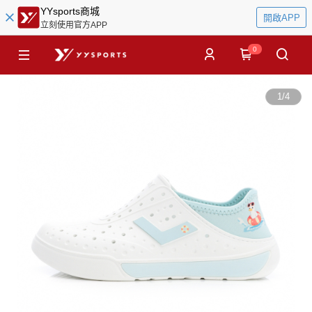
YYsports商城
開啟APP
立刻使用官方APP
0
1
/
4