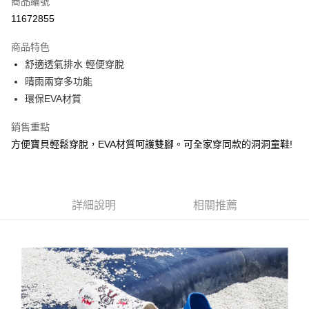
商品編號
信用卡分期付款
11672855
3 期 0 利率 每期
NT$229
21家銀行
商品特色
合作金庫商業銀行
第一商業銀行
LINE Pay
舒適透氣排水 輕便穿脫
華南商業銀行
彰化商業銀行
晴雨兩穿多功能
Apple Pay
上海商業儲蓄銀行
台北富邦商業銀行
國泰世華商業銀行
兆豐國際商業銀行
環保EVA材質
悠遊付
臺灣中小企業銀行
台中商業銀行
銷售重點
匯豐（台灣）商業銀行
華泰商業銀行
Google Pay
聯邦商業銀行
遠東國際商業銀行
方便寶貝輕鬆穿脫，EVA材質呵護雙腳。可全家穿同款的洞洞童鞋!
元大商業銀行
永豐商業銀行
全盈+PAY
玉山商業銀行
星展（台灣）商業銀行
台新國際商業銀行
中國信託商業銀行
AFTEE先享後付
台灣樂天信用卡公司
相關說明
詳細說明
相關推薦
【關於「AFTEE先享後付」】
AFTEE先享後付是「在收到商品之後才付款」的支付方式。 讓您購物簡單
運送方式
便利好安心！
１．簡單：不需註冊會員、不需綁卡、不需儲值。
宅配
２．便利：只要手機號碼，簡訊認證，即可結帳。
每筆NT$120，滿NT$1,500(含以上)免運費
３．安心：先確認商品／服務後，再付款。
【「AFTEE先享後付」結帳流程】