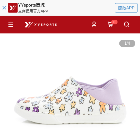
YYsports商城
開啟APP
立刻使用官方APP
0
1
/
4