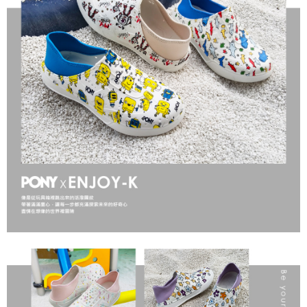
１．於結帳方式選擇「AFTEE先享後付」後，將跳轉至「AFTEE先享後付」
結帳頁面，進行簡訊認證並確認金額後，即可完成結帳。
２．訂單成立數日內，您將收到繳費通知簡訊。
３．收到繳費通知簡訊後14天內，點擊此簡訊中的連結，可透過四大超商／
ATM／網路銀行／等多元方式進行付款，方視為交易完成。
※ 請注意：結帳手續完成當下不需立刻繳費，但若您需要取消訂單，請聯絡
購買商品的店家。未經商家同意取消之訂單仍視為有效，需透過AFTEE先享
後付繳納相關費用。
※ 交易是否成功請以「AFTEE先享後付 」之結帳頁面顯示為準，若有關於
是否繳費成功／繳費後需取消欲退款等相關疑問，請聯繫「AFTEE先享後付
客戶支援中心」
https://netprotections.freshdesk.com/support/home
【注意事項】
１．透過由恩沛科技股份有限公司提供之「AFTEE先享後付」服務完成之交
易，需依本服務之必要範圍內提供個人資料，並將交易相關給付款項請求債
權轉讓予恩沛科技股份有限公司。
２．關於個人資料處理事宜，請瀏覽以下網址：
https://aftee.tw/terms/#terms3
３．未成年的使用者請事先徵得法定代理人或監護人之同意方可使用
「AFTEE先享後付」，若未經同意申辦者引起之損失，本公司不負相關責
任。
４．使用「AFTEE先享後付」時，將依據個別帳號之用戶狀況，依本公司即
時審查核予不同之上限額度；若仍有額度不足之情形，本公司將視審查結果
請求用戶進行身份認證。
５．嚴禁一人註冊多個帳號或使用他人資訊註冊。若發現惡意使用之情形，