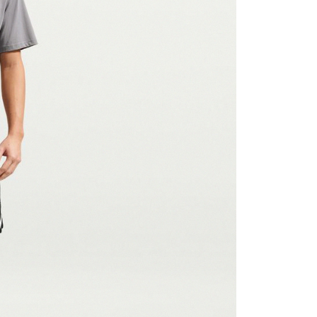
援中心」
https://netprotections.freshdesk.com/support/home
項】
恩沛科技股份有限公司提供之「AFTEE先享後付」服務完成之
依本服務之必要範圍內提供個人資料，並將交易相關給付款項請
讓予恩沛科技股份有限公司。
個人資料處理事宜，請瀏覽以下網址：
ee.tw/terms/#terms3
年的使用者請事先徵得法定代理人或監護人之同意方可使用
E先享後付」，若未經同意申辦者引起之損失，本公司不負相關責
AFTEE先享後付」時，將依據個別帳號之用戶狀況，依本公司
核予不同之上限額度；若仍有額度不足之情形，本公司將視審查
用戶進行身份認證。
一人註冊多個帳號或使用他人資訊註冊。若發現惡意使用之情
科技股份有限公司將有權停止該用戶之使用額度並採取法律行