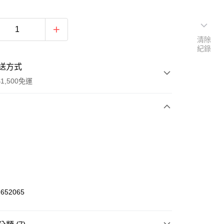
清除
紀錄
送方式
1,500免運
次付款
期付款
0 利率 每期
NT$368
21家銀行
庫商業銀行
第一商業銀行
業銀行
彰化商業銀行
652065
業儲蓄銀行
台北富邦商業銀行
華商業銀行
兆豐國際商業銀行
小企業銀行
台中商業銀行