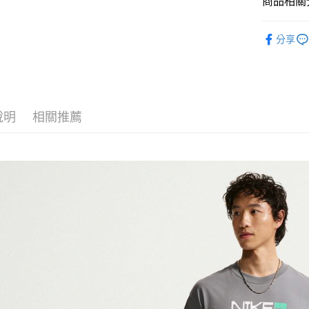
商品相關分
匯豐（
Google Pa
聯邦商
全站商品
元大商
全盈+PAY
分享
玉山商
💁🏻‍♂️ 男
台新國
AFTEE先
💁🏻‍♂️ 男
台灣樂
相關說明
【關於「A
❚ NIKE
AFTEE
說明
相關推薦
新品上市
便利好安
運送方式
１．簡單
❚ NIKE
２．便利
宅配
３．安心
促銷活動
每筆NT$1
【「AFT
１．於結帳
付」結帳
２．訂單
３．收到繳
／ATM／
※ 請注意
絡購買商品
先享後付
※ 交易是
是否繳費成