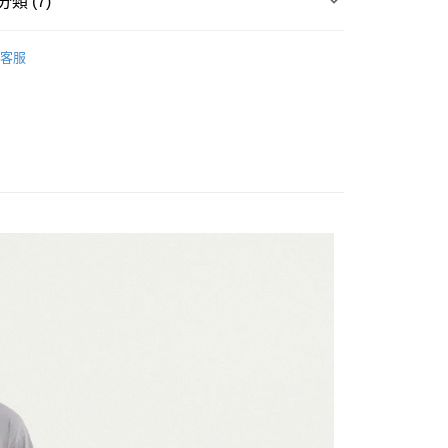
類 (7)
台灣）商業銀行
華泰商業銀行
y
業銀行
遠東國際商業銀行
▶ 服飾
業銀行
永豐商業銀行
客服
業銀行
星展（台灣）商業銀行
性專區
運動服飾
際商業銀行
中國信託商業銀行
享後付
性專區
所有男性商品
天信用卡公司
FTEE先享後付」】
男子服飾
先享後付是「在收到商品之後才付款」的支付方式。 讓您購物簡單
心！
：不需註冊會員、不需綁卡、不需儲值。
所有NIKE商品
：只要手機號碼，簡訊認證，即可結帳。
：先確認商品／服務後，再付款。
【爸氣狂歡節】滿額再折$888
20，滿NT$1,500(含以上)免運費
EE先享後付」結帳流程】
方式選擇「AFTEE先享後付」後，將跳轉至「AFTEE先享後
頁面，進行簡訊認證並確認金額後，即可完成結帳。
成立數日內，您將收到繳費通知簡訊。
費通知簡訊後14天內，點擊此簡訊中的連結，可透過四大超商
網路銀行／等多元方式進行付款，方視為交易完成。
：結帳手續完成當下不需立刻繳費，但若您需要取消訂單，請聯
的店家。未經商家同意取消之訂單仍視為有效，需透過AFTEE
繳納相關費用。
否成功請以「AFTEE先享後付 」之結帳頁面顯示為準，若有關於
功／繳費後需取消欲退款等相關疑問，請聯繫「AFTEE先享後