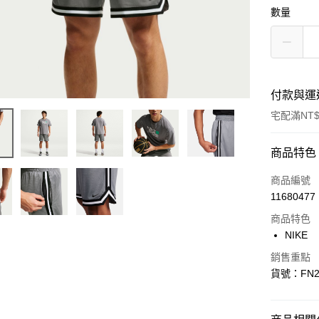
數量
付款與運
宅配滿NT$
付款方式
商品特色
信用卡一
商品編號
11680477
信用卡分
商品特色
3 期 
NIKE
合作金
LINE Pay
銷售重點
華南商
貨號：FN2
Apple Pay
上海商
國泰世
悠遊付
臺灣中