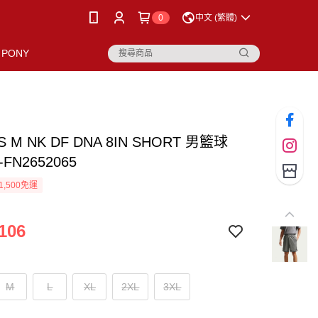
0
中文 (繁體)
PONY
AS M NK DF DNA 8IN SHORT 男籃球
FN2652065
1,500免運
106
M
L
XL
2XL
3XL