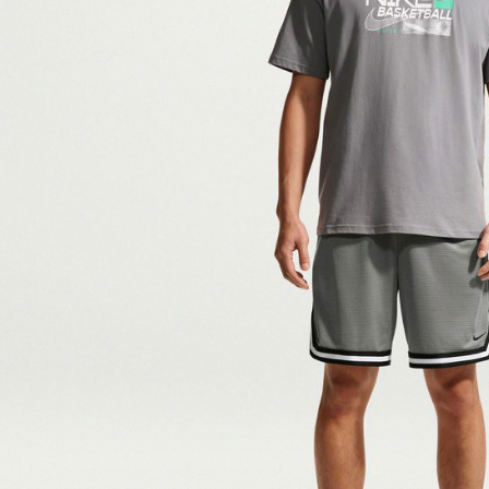
付客戶支
【注意事
１．透過由
交易，需
求債權轉
２．關於
https://aft
３．未成
「AFTE
任。
４．使用「
即時審查
結果請求
５．嚴禁
形，恩沛
動。