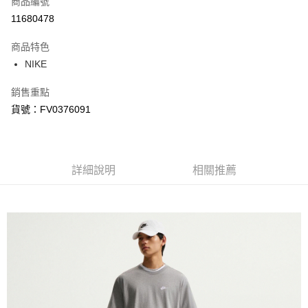
商品編號
信用卡分期付款
11680478
3 期 0 利率 每期
NT$275
21家銀行
商品特色
合作金庫商業銀行
第一商業銀行
LINE Pay
NIKE
華南商業銀行
彰化商業銀行
Apple Pay
上海商業儲蓄銀行
台北富邦商業銀行
銷售重點
國泰世華商業銀行
兆豐國際商業銀行
悠遊付
貨號：FV0376091
臺灣中小企業銀行
台中商業銀行
匯豐（台灣）商業銀行
華泰商業銀行
Google Pay
聯邦商業銀行
遠東國際商業銀行
元大商業銀行
永豐商業銀行
全盈+PAY
玉山商業銀行
詳細說明
星展（台灣）商業銀行
相關推薦
台新國際商業銀行
中國信託商業銀行
AFTEE先享後付
台灣樂天信用卡公司
相關說明
【關於「AFTEE先享後付」】
AFTEE先享後付是「在收到商品之後才付款」的支付方式。 讓您購物簡單
運送方式
便利好安心！
１．簡單：不需註冊會員、不需綁卡、不需儲值。
宅配
２．便利：只要手機號碼，簡訊認證，即可結帳。
每筆NT$120，滿NT$1,500(含以上)免運費
３．安心：先確認商品／服務後，再付款。
【「AFTEE先享後付」結帳流程】