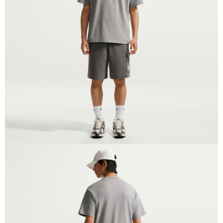
１．於結帳方式選擇「AFTEE先享後付」後，將跳轉至「AFTEE先享後付」
結帳頁面，進行簡訊認證並確認金額後，即可完成結帳。
２．訂單成立數日內，您將收到繳費通知簡訊。
３．收到繳費通知簡訊後14天內，點擊此簡訊中的連結，可透過四大超商／
ATM／網路銀行／等多元方式進行付款，方視為交易完成。
※ 請注意：結帳手續完成當下不需立刻繳費，但若您需要取消訂單，請聯絡
購買商品的店家。未經商家同意取消之訂單仍視為有效，需透過AFTEE先享
後付繳納相關費用。
※ 交易是否成功請以「AFTEE先享後付 」之結帳頁面顯示為準，若有關於
是否繳費成功／繳費後需取消欲退款等相關疑問，請聯繫「AFTEE先享後付
客戶支援中心」
https://netprotections.freshdesk.com/support/home
【注意事項】
１．透過由恩沛科技股份有限公司提供之「AFTEE先享後付」服務完成之交
易，需依本服務之必要範圍內提供個人資料，並將交易相關給付款項請求債
權轉讓予恩沛科技股份有限公司。
２．關於個人資料處理事宜，請瀏覽以下網址：
https://aftee.tw/terms/#terms3
３．未成年的使用者請事先徵得法定代理人或監護人之同意方可使用
「AFTEE先享後付」，若未經同意申辦者引起之損失，本公司不負相關責
任。
４．使用「AFTEE先享後付」時，將依據個別帳號之用戶狀況，依本公司即
時審查核予不同之上限額度；若仍有額度不足之情形，本公司將視審查結果
請求用戶進行身份認證。
５．嚴禁一人註冊多個帳號或使用他人資訊註冊。若發現惡意使用之情形，