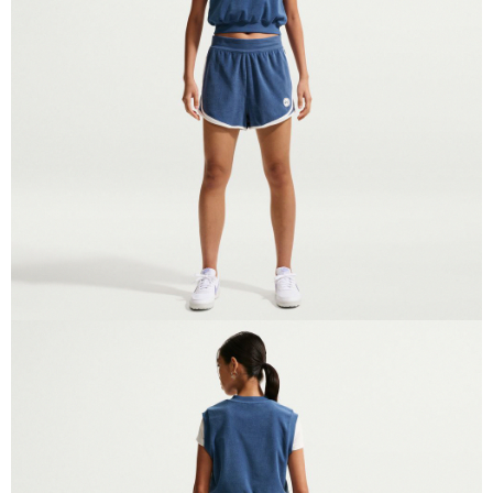
１．於結帳方式選擇「AFTEE先享後付」後，將跳轉至「AFTEE先享後付」
結帳頁面，進行簡訊認證並確認金額後，即可完成結帳。
２．訂單成立數日內，您將收到繳費通知簡訊。
３．收到繳費通知簡訊後14天內，點擊此簡訊中的連結，可透過四大超商／
ATM／網路銀行／等多元方式進行付款，方視為交易完成。
※ 請注意：結帳手續完成當下不需立刻繳費，但若您需要取消訂單，請聯絡
購買商品的店家。未經商家同意取消之訂單仍視為有效，需透過AFTEE先享
後付繳納相關費用。
※ 交易是否成功請以「AFTEE先享後付 」之結帳頁面顯示為準，若有關於
是否繳費成功／繳費後需取消欲退款等相關疑問，請聯繫「AFTEE先享後付
客戶支援中心」
https://netprotections.freshdesk.com/support/home
【注意事項】
１．透過由恩沛科技股份有限公司提供之「AFTEE先享後付」服務完成之交
易，需依本服務之必要範圍內提供個人資料，並將交易相關給付款項請求債
權轉讓予恩沛科技股份有限公司。
２．關於個人資料處理事宜，請瀏覽以下網址：
https://aftee.tw/terms/#terms3
３．未成年的使用者請事先徵得法定代理人或監護人之同意方可使用
「AFTEE先享後付」，若未經同意申辦者引起之損失，本公司不負相關責
任。
４．使用「AFTEE先享後付」時，將依據個別帳號之用戶狀況，依本公司即
時審查核予不同之上限額度；若仍有額度不足之情形，本公司將視審查結果
請求用戶進行身份認證。
５．嚴禁一人註冊多個帳號或使用他人資訊註冊。若發現惡意使用之情形，