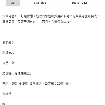
法式毛圈布，舒適休閒。這款圓領短褲採用類似毛巾的柔軟毛圈布製成，
寬鬆版型，穿著舒適自在——而且，它還帶有口袋。
更多細節
刺繡logo
插手口袋
腰部採用彈性抽繩設計
布料：80% 棉/20% 聚酯纖維。口袋布：100% 棉。
可機洗
進口