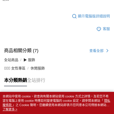
顯示電腦版詳細說明
客服
商品相關分類 (7)
查看全部
全站商品
▶ 服飾
💁🏻‍♀️ 女性專區
休閒服飾
本分類熱銷
全站排行
本網站中使用 cookie，欲查詢有關本網站使用 cookie 方式之詳情，及若您不希
熱門標籤
望在電腦上使用 cookie 時應如何變更電腦的 cookie 設定，請參閱本網站「
隱私
權條款
」之 Cookie 聲明。您繼續使用本網站即表示您同意本公司得按本網站使
用條款之 Cookie 聲明使用 cookie。
了解更多 >