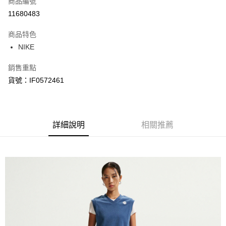
商品編號
信用卡分期付款
11680483
3 期 0 利率 每期
NT$415
21家銀行
商品特色
合作金庫商業銀行
第一商業銀行
LINE Pay
NIKE
華南商業銀行
彰化商業銀行
Apple Pay
上海商業儲蓄銀行
台北富邦商業銀行
銷售重點
國泰世華商業銀行
兆豐國際商業銀行
悠遊付
貨號：IF0572461
臺灣中小企業銀行
台中商業銀行
匯豐（台灣）商業銀行
華泰商業銀行
Google Pay
聯邦商業銀行
遠東國際商業銀行
元大商業銀行
永豐商業銀行
全盈+PAY
玉山商業銀行
詳細說明
星展（台灣）商業銀行
相關推薦
台新國際商業銀行
中國信託商業銀行
AFTEE先享後付
台灣樂天信用卡公司
相關說明
【關於「AFTEE先享後付」】
AFTEE先享後付是「在收到商品之後才付款」的支付方式。 讓您購物簡單
運送方式
便利好安心！
１．簡單：不需註冊會員、不需綁卡、不需儲值。
宅配
２．便利：只要手機號碼，簡訊認證，即可結帳。
每筆NT$120，滿NT$1,500(含以上)免運費
３．安心：先確認商品／服務後，再付款。
【「AFTEE先享後付」結帳流程】