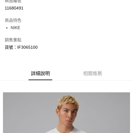
商品編號
信用卡分期付款
11680491
3 期 0 利率 每期
NT$275
21家銀行
商品特色
合作金庫商業銀行
第一商業銀行
LINE Pay
NIKE
華南商業銀行
彰化商業銀行
Apple Pay
上海商業儲蓄銀行
台北富邦商業銀行
銷售重點
國泰世華商業銀行
兆豐國際商業銀行
悠遊付
貨號：IF3065100
臺灣中小企業銀行
台中商業銀行
匯豐（台灣）商業銀行
華泰商業銀行
Google Pay
聯邦商業銀行
遠東國際商業銀行
元大商業銀行
永豐商業銀行
全盈+PAY
玉山商業銀行
詳細說明
星展（台灣）商業銀行
相關推薦
台新國際商業銀行
中國信託商業銀行
AFTEE先享後付
台灣樂天信用卡公司
相關說明
【關於「AFTEE先享後付」】
AFTEE先享後付是「在收到商品之後才付款」的支付方式。 讓您購物簡單
運送方式
便利好安心！
１．簡單：不需註冊會員、不需綁卡、不需儲值。
宅配
２．便利：只要手機號碼，簡訊認證，即可結帳。
每筆NT$120，滿NT$1,500(含以上)免運費
３．安心：先確認商品／服務後，再付款。
【「AFTEE先享後付」結帳流程】