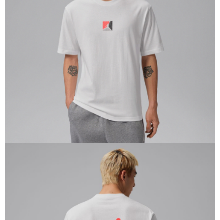
１．於結帳方式選擇「AFTEE先享後付」後，將跳轉至「AFTEE先享後付」
結帳頁面，進行簡訊認證並確認金額後，即可完成結帳。
２．訂單成立數日內，您將收到繳費通知簡訊。
３．收到繳費通知簡訊後14天內，點擊此簡訊中的連結，可透過四大超商／
ATM／網路銀行／等多元方式進行付款，方視為交易完成。
※ 請注意：結帳手續完成當下不需立刻繳費，但若您需要取消訂單，請聯絡
購買商品的店家。未經商家同意取消之訂單仍視為有效，需透過AFTEE先享
後付繳納相關費用。
※ 交易是否成功請以「AFTEE先享後付 」之結帳頁面顯示為準，若有關於
是否繳費成功／繳費後需取消欲退款等相關疑問，請聯繫「AFTEE先享後付
客戶支援中心」
https://netprotections.freshdesk.com/support/home
【注意事項】
１．透過由恩沛科技股份有限公司提供之「AFTEE先享後付」服務完成之交
易，需依本服務之必要範圍內提供個人資料，並將交易相關給付款項請求債
權轉讓予恩沛科技股份有限公司。
２．關於個人資料處理事宜，請瀏覽以下網址：
https://aftee.tw/terms/#terms3
３．未成年的使用者請事先徵得法定代理人或監護人之同意方可使用
「AFTEE先享後付」，若未經同意申辦者引起之損失，本公司不負相關責
任。
４．使用「AFTEE先享後付」時，將依據個別帳號之用戶狀況，依本公司即
時審查核予不同之上限額度；若仍有額度不足之情形，本公司將視審查結果
請求用戶進行身份認證。
５．嚴禁一人註冊多個帳號或使用他人資訊註冊。若發現惡意使用之情形，