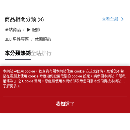
商品相關分類 (8)
查看全部
全站商品
▶ 服飾
💁🏻‍♂️ 男性專區
休閒服飾
本分類熱銷
全站排行
本網站中使用 cookie，欲查詢有關本網站使用 cookie 方式之詳情，及若您不希
熱門標籤
望在電腦上使用 cookie 時應如何變更電腦的 cookie 設定，請參閱本網站「
隱私
權條款
」之 Cookie 聲明。您繼續使用本網站即表示您同意本公司得按本網站使
用條款之 Cookie 聲明使用 cookie。
了解更多 >
我知道了